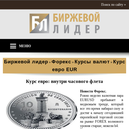
Поиск по сайту »
МЕНЮ
Биржевой лидер
Форекс
Курсы валют
Курс
»
»
»
евро EUR
Курс евро: внутри часового флета
Новости Форекс.
Ровно неделю валютная пара
EURUSD пребывает в
медвежьем тренде, который
все это время набирал силу и
достиг к началу сегодняшней
европейской торговой сессии
на рынке FOREX волнового
уровня старше, нежели h4.