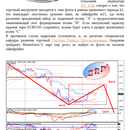
Показания индикатора
AO_Zotik
говорят о том, что
торговый инструмент находится в зоне флета в рамках временного периода h1,
что вынуждает опуститься уровнем ниже, на таймфрейм m15, где четко
различим праздничный набор из медвежьей волны "А" и предположительно
заканчивающей свое формирование волны "В". Если импульсный характер
падения пары EURUSD сохранится, можно будет взять в профит неизбежную
волну "С".
В противном случае коррекция усложнится, и, по расчетам специалистов
кафедры развития торговой
Системы Раннего Прогнозирования
Академии
трейдинга Masterforex-V, пара еще долго не выйдет из флета на часовом
таймфрейме.