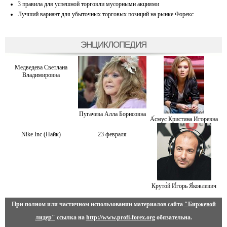
3 правила для успешной торговли мусорными акциями
Лучший вариант для убыточных торговых позиций на рынке Форекс
ЭНЦИКЛОПЕДИЯ
Медведева Светлана
Владимировна
Пугачева Алла Борисовна
А́смус Кристина Игоревна
Nike Inc (Найк)
23 февраля
Круто́й И́горь Я́ковлевич
При полном или частичном использовании материалов сайта
"Биржевой
лидер"
ссылка на
http://www.profi-forex.org
обязательна.