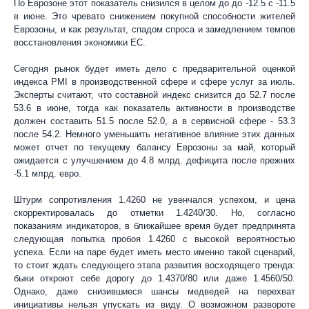
По Еврозоне этот показатель снизился в целом до до -12.5 с -11.5
в июне. Это чревато снижением покупной способности жителей
Еврозоны, и как результат, спадом спроса и замедлением темпов
восстановления экономики ЕС.
Сегодня рынок будет иметь дело с предварительной оценкой
индекса PMI в производственной сфере и сфере услуг за июль.
Эксперты считают, что составной индекс снизится до 52.7 после
53.6 в июне, тогда как показатель активности в производстве
должен составить 51.5 после 52.0, а в сервисной сфере - 53.3
после 54.2. Немного уменьшить негативное влияние этих данных
может отчет по текущему балансу Еврозоны за май, который
ожидается с улучшением до 4.8 млрд. дефицита после прежних
-5.1 млрд. евро.
Штурм сопротивления 1.4260 не увенчался успехом, и цена
скорректировалась до отметки 1.4240/30. Но, согласно
показаниям индикаторов, в ближайшее время будет предпринята
следующая попытка пробоя 1.4260 с высокой вероятностью
успеха. Если на паре будет иметь место именно такой сценарий,
то стоит ждать следующего этапа развития восходящего тренда:
быки откроют себе дорогу до 1.4370/80 или даже 1.4560/50.
Однако, даже снизившиеся шансы медведей на перехват
инициативы нельзя упускать из виду. О возможном развороте