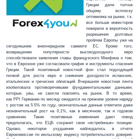
Греции дали толчок
общему всплеску
оптимизма на рынке, т.к.
все больше инвесторов
поверили в вероятность
разрешения долговых
проблем Европы уже на
сегодняшнем внеочередном саммите ЕС. Кроме того,
возвращению популярности высокодоходного евро
способствовали заявления главы французского Минфина о том,
что в Еврозоне уже согласовали график и инструменты спасения
Греции. Такой позитивный новостной фон стал подходящей
почвой для роста евро и снижения доходности испанских,
итальянских и греческих облигаций. Вчерашняя новостная лента
изобиловала противоречивыми фундаментальными данными,
которые, увы, не смогли повлиять на рынок. В то время,
как
PP
I
Германии по месяцу ожидался на прежнем уровне наряду
с ростом на
5.5%
по году, окончательн
ые данные отметили даже
незначительный рост на 0,1%, как в месячном, так и годовом
сравнении. Такие позитивные изменения дают повод
предполагать, что ЕЦБ сохранит свои «ястребиные» позиции.
Однако, некоторое ухудшение наблюдалось в отчете
Еврокомиссии по июльскому индексу потребительского доверия.