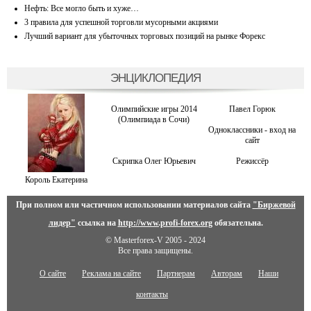
Нефть: Все могло быть и хуже…
3 правила для успешной торговли мусорными акциями
Лучший вариант для убыточных торговых позиций на рынке Форекс
ЭНЦИКЛОПЕДИЯ
Олимпийские игры 2014
Павел Горюк
(Олимпиада в Сочи)
Одноклассники - вход на
сайт
Скрипка Олег Юрьевич
Режиссёр
Король Екатерина
При полном или частичном использовании материалов сайта
"Биржевой
лидер"
ссылка на
http://www.profi-forex.org
обязательна.
© Masterforex-V 2005 - 2024
Все права защищены.
О сайте
Реклама на сайте
Партнерам
Авторам
Наши
контакты