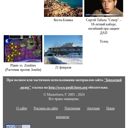
Коста-Бланка
Сергей Табала "Север" –
18-летний киборг,
погибший при защите
ДАП
Телец
Plants vs. Zombies
21 февраля
(Растения против Зомби)
При полном или частичном использовании материалов сайта
"Биржевой
лидер"
ссылка на
http://www.profi-forex.org
обязательна.
© Masterforex-V 2005 - 2024
Все права защищены.
О сайте
Реклама на сайте
Партнерам
Авторам
Наши
контакты