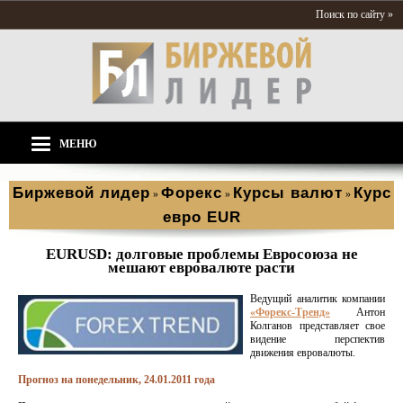
Поиск по сайту »
МЕНЮ
Биржевой лидер
Форекс
Курсы валют
Курс
»
»
»
евро EUR
EURUSD: долговые проблемы Евросоюза не
мешают евровалюте расти
Ведущий аналитик компании
«Форекс-Тренд»
Антон
Колганов представляет свое
видение перспектив
движения евровалюты.
Прогноз на понедельник, 24.01.2011 года