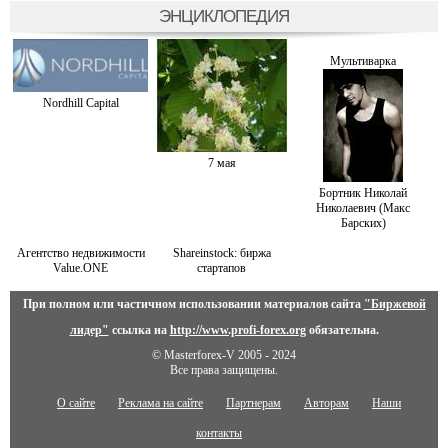
ЭНЦИКЛОПЕДИЯ
Мультиварка
Nordhill Capital
7 мая
Бортник Николай
Николаевич (Макс
Барских)
Агентство недвижимости
Shareinstock: биржа
Value.ONE
стартапов
При полном или частичном использовании материалов сайта
"Биржевой
лидер"
ссылка на
http://www.profi-forex.org
обязательна.
© Masterforex-V 2005 - 2024
Все права защищены.
О сайте
Реклама на сайте
Партнерам
Авторам
Наши
контакты