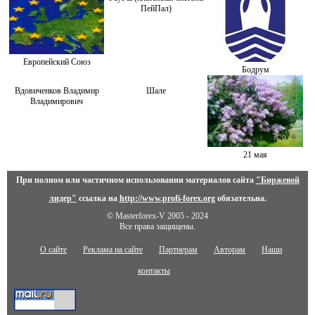
ПейПал)
Европейский Союз
Бодрум
Вдовиченков Владимир
Шале
Владимирович
21 мая
При полном или частичном использовании материалов сайта
"Биржевой
лидер"
ссылка на
http://www.profi-forex.org
обязательна.
© Masterforex-V 2005 - 2024
Все права защищены.
О сайте
Реклама на сайте
Партнерам
Авторам
Наши
контакты