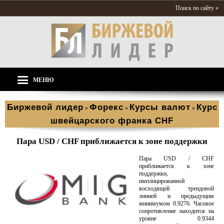
Поиск по сайту »
МЕНЮ
Биржевой лидер
Форекс
Курсы валют
Курс
»
»
»
швейцарского франка CHF
Пара USD / CHF приближается к зоне поддержки
Пара USD / CHF
приближается к зоне
поддержки,
имплицированной
восходящей трендовой
линией и предыдущим
минимумом 0.9276. Часовое
сопротивление находится на
уровне 0.9344