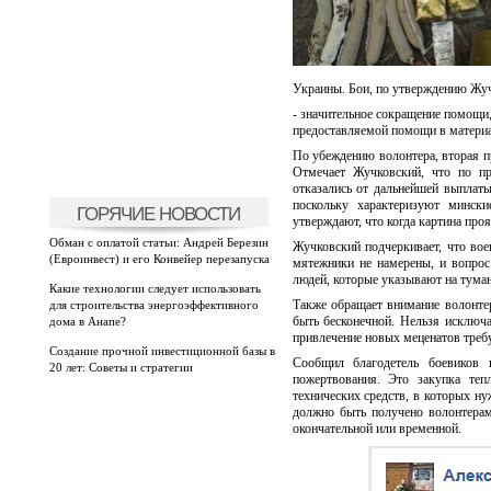
Украины. Бои, по утверждению Жучк
- значительное сокращение помощи,
предоставляемой помощи в материа
По убеждению волонтера, вторая п
Отмечает Жучковский, что по пр
отказались от дальнейшей выплаты
поскольку характеризуют мински
ГОРЯЧИЕ НОВОСТИ
утверждают, что когда картина про
Обман с оплатой статьи: Андрей Березин
Жучковский подчеркивает, что во
(Евроинвест) и его Конвейер перезапуска
мятежники не намерены, и вопрос
людей, которые указывают на тума
Какие технологии следует использовать
Также обращает внимание волонтер
для строительства энергоэффективного
быть бесконечной. Нельзя исключ
дома в Анапе?
привлечение новых меценатов требу
Создание прочной инвестиционной базы в
Сообщил благодетель боевиков 
20 лет: Советы и стратегии
пожертвования. Это закупка теп
технических средств, в которых н
должно быть получено волонтерам
окончательной или временной.