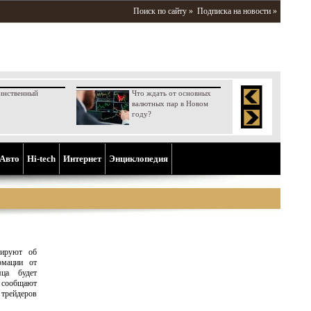
Поиск по сайту »
Подписка на новости »
инственный
Что ждать от основных
валютных пар в Новом
году?
Aвто
Hi-tech
Интернет
Энциклопедия
мируют об
рмации от
яца будет
м сообщают
трейдеров