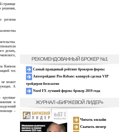
й странице
о решения,
о региона
количества
ятельства.
твователи
го делать,
ковского,
РЕКОМЕНДОВАННЫЙ БРОКЕР №1
ным Киевом
Самый правдивый рейтинг брокеров форекс
зицией тех
Автотрейдинг Pro-Rebate: копируй сделки VIP
я не может
трейдеров бесплатно
твующих. А
Nord FX лучший форекс брокер 2019 года
е крупные
ЖУРНАЛ «БИРЖЕВОЙ ЛИДЕР»
ряжения и
разделений
м помощи –
Читать онлайн
Скачать номер