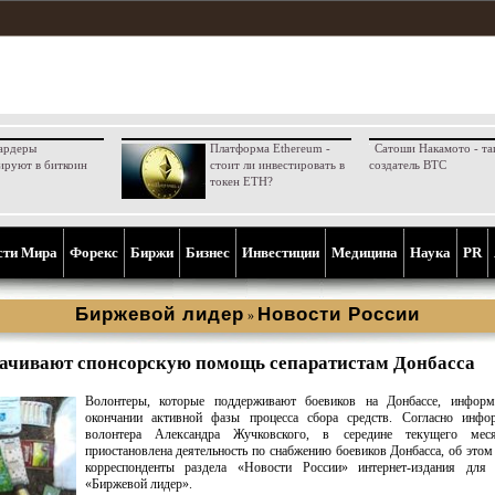
ардеры
Платформа Ethereum -
Сатоши Накамото - та
ируют в биткоин
стоит ли инвестировать в
создатель BTC
токен ETH?
сти Мира
Форекс
Биржи
Бизнес
Инвестиции
Медицина
Наука
PR
Биржевой лидер
Новости России
»
рачивают спонсорскую помощь сепаратистам Донбасса
Волонтеры, которые поддерживают боевиков на Донбассе, инфор
окончании активной фазы процесса сбора средств. Согласно инфо
волонтера Александра Жучковского, в середине текущего мес
приостановлена деятельность по снабжению боевиков Донбасса, об это
корреспонденты раздела «Новости России» интернет-издания для 
«Биржевой лидер».