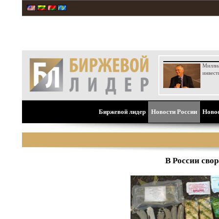
Милли
инвест
Биржевой лидер
Новости России
Ново
В России сво