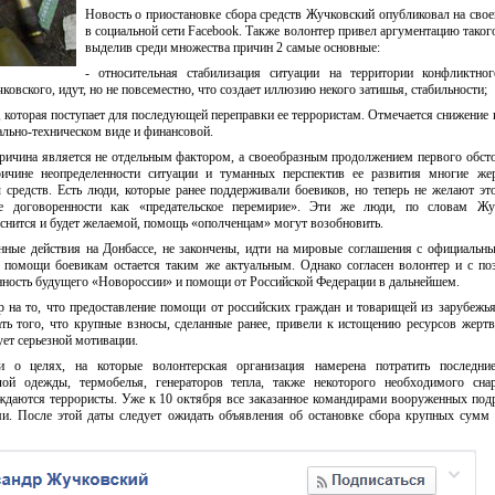
Новость о приостановке сбора средств Жучковский опубликовал на свое
в социальной сети Facebook. Также волонтер привел аргументацию таког
выделив среди множества причин 2 самые основные:
- относительная стабилизация ситуации на территории конфликтног
овского, идут, но не повсеместно, что создает иллюзию некого затишья, стабильности;
 которая поступает для последующей переправки ее террористам. Отмечается снижение 
льно-техническом виде и финансовой.
ричина является не отдельным фактором, а своеобразным продолжением первого обсто
ичине неопределенности ситуации и туманных перспектив ее развития многие жер
 средств. Есть люди, которые ранее поддерживали боевиков, но теперь не желают это
е договоренности как «предательское перемирие». Эти же люди, по словам Жуч
яснится и будет желаемой, помощь «ополченцам» могут возобновить.
енные действия на Донбассе, не закончены, идти на мировые соглашения с официаль
 помощи боевикам остается таким же актуальным. Однако согласен волонтер и с по
нность будущего «Новороссии» и помощи от Российской Федерации в дальнейшем.
 на то, что предоставление помощи от российских граждан и товарищей из зарубежь
ать того, что крупные взносы, сделанные ранее, привели к истощению ресурсов жер
ет серьезной мотивации.
и о целях, на которые волонтерская организация намерена потратить последни
лой одежды, термобелья, генераторов тепла, также некоторого необходимого сна
уждаются террористы. Уже к 10 октября все заказанное командирами вооруженных под
и. После этой даты следует ожидать объявления об остановке сбора крупных сум