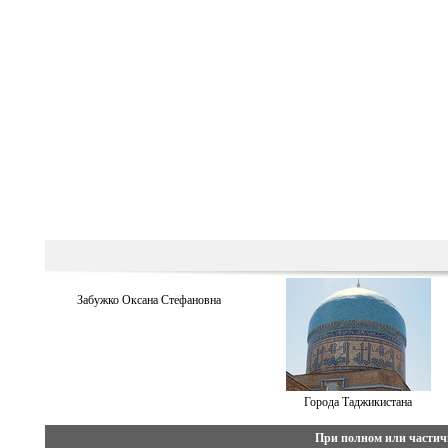
Забужко Оксана Стефановна
Города Таджикистана
При полном или частич