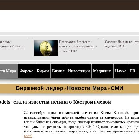
ардеры
Платформа Ethereum -
Сатоши Накамото - та
ируют в биткоин
стоит ли инвестировать в
создатель BTC
токен ETH?
сти Мира
Форекс
Биржи
Бизнес
Инвестиции
Медицина
Наука
PR
Биржевой лидер
Новости Мира
СМИ
»
»
dels: стала известна истина о Костромичевой
22 сентября одна из моделей агентства Киева K-models при
изнасилования была избита якобы одним из спонсоров.
На первы
вполне банальная ситуация, когда спонсор начинает приставать к красиво
что, увы, не редкость на просторах СНГ. Однако, если копнуть чу
появляются любопытные подробности, сообщает информационный 
portal
.