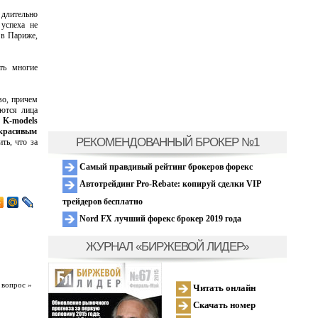
 длительно
успеха не
 в Париже,
ть многие
во, причем
яются лица
 K-models
 красивым
РЕКОМЕНДОВАННЫЙ БРОКЕР №1
ть, что за
Самый правдивый рейтинг брокеров форекс
Автотрейдинг Pro-Rebate: копируй сделки VIP
трейдеров бесплатно
Nord FX лучший форекс брокер 2019 года
ЖУРНАЛ «БИРЖЕВОЙ ЛИДЕР»
 вопрос »
Читать онлайн
Скачать номер