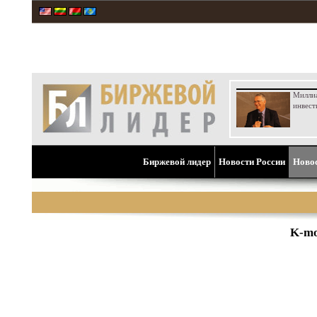
Милли
инвест
Биржевой лидер
Новости России
Ново
K-mo