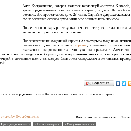
Алла Костромичева, которая является владелицей агентства K-models,
время предпринимала попытки сделать карьеру модели. Но особого 
достигла. Это продолжалось до ее 23-летия. Случайно девушка оказалась
где не составило особого труда найти себе влиятельного спонсора.
После этого в карьере девушки начался взлет, ее стали приглаша
агентства, которые ранее ей отказывали.
После завершения модельной карьеры Алла открыла модельное агентст
совместно с одной из компаний
Украины
, владельцами которой явл
«кавказской национальности», что уже настораживает.
Агентство
 агентство топ моделей в Украине, но теперь вполне понятно, что кроется за
очерей в модельные агентства, следует быть очень осторожным и не лениться провери
мой.
Поделиться…
ь с мнением редакции. Если у Вас иное мнение напишите его в комментариях.
powered by HyperComments
Возник вопрос по теме статьи - Задать
« Предыдущая новость «
» Архив категории «
» Следующая новость »