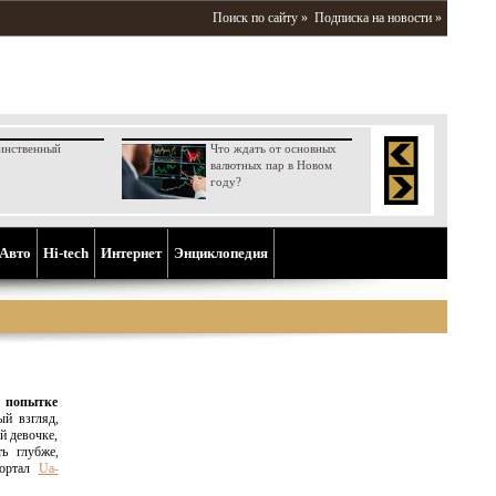
Поиск по сайту »
Подписка на новости »
инственный
Что ждать от основных
валютных пар в Новом
году?
Aвто
Hi-tech
Интернет
Энциклопедия
 попытке
й взгляд,
й девочке,
ть глубже,
портал
Ua-