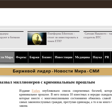
ардеры
Платформа Ethereum -
Сатоши Накамото - та
ируют в биткоин
стоит ли инвестировать в
создатель BTC
токен ETH?
сти Мира
Форекс
Биржи
Бизнес
Инвестиции
Медицина
Наука
PR
Биржевой лидер
Новости Мира
СМИ
»
»
 назвал миллионеров с криминальным прошлым
Издание
Forbes
опубликовало список современных богачей, кото
криминальное прошлое. В него попала 10 известных и нередко скандал
которые вместе с многомиллиоными состояниями обжились славой 
самых законопослушных граждан, преступая единожды, а то и на много 
закона.