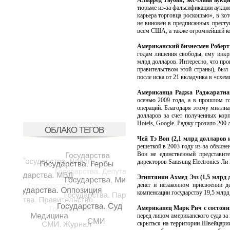
Альфред Таубан, экс-глава аукци
тюрьме из-за фальсификации аукцио
карьера торговца роскошью», в кот
не виновен в предписанных престу
всем США, а также огромнейшей ко
Американский бизнесмен Робер
годам лишения свободы, ему инкр
млрд долларов. Интересно, что про
правительством этой страны), был
после иска от 21 вкладчика в «схе
Американца Раджа Раджаратнам
осенью 2009 года, а в прошлом г
операций. Благодаря этому миллиар
долларов за счет полученных корп
Hotels, Google. Раджу грозило 200 
ОБЛАКО ТЕГОВ
Чей Тэ Вон (2,1 млрд долларов и
решеткой в 2003 году из-за обвине
Вон не единственный представит
директоров Samsung Electronics Ли
Эгиптянин Ахмед Эзз (1,5 млрд 
денег и незаконном присвоении д
компенсации государству 19,5 млрд 
Американец Марк Рич с состояни
перед лицом американского суда за
скрыться на территории Швейцарии