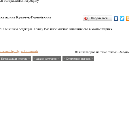
ся возвращаться на родину
катерина Кравчук-Рудомёткина
Поделиться…
ь с мнением редакции. Если у Вас иное мнение напишите его в комментариях.
powered by HyperComments
Возник вопрос по теме статьи - Задать
« Предыдущая новость «
» Архив категории «
» Следующая новость »