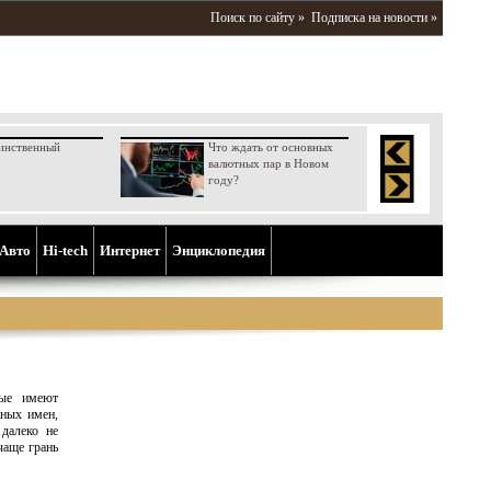
Поиск по сайту »
Подписка на новости »
инственный
Что ждать от основных
валютных пар в Новом
году?
Aвто
Hi-tech
Интернет
Энциклопедия
рые имеют
ьных имен,
далеко не
чаще грань