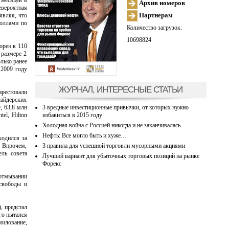
 месяцев в
Архив номеров
евероятная
Партнерам
являя, что
моллами по
Количество загрузок:
10698824
орен к 110
 размере 2
лько ранее
 2009 году
ЖУРНАЛ, ИНТЕРЕСНЫЕ СТАТЬИ
арестовали
сайдерских
3 вредные инвестиционные привычки, от которых нужно
, 63,8 млн
избавиться в 2015 году
el, Hilton
Холодная война с Россией никогда и не заканчивалась
Нефть: Все могло быть и хуже…
ходился за
3 правила для успешной торговли мусорными акциями
. Впрочем,
ль совета
Лучший вариант для убыточных торговых позиций на рынке
Форекс
 отмывании
 свободы и
, предстал
го пытался
милование,