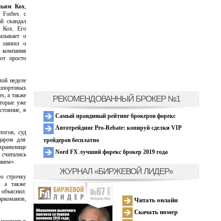
льям Кох
,
 Forbes с
й скандал
 Кох. Его
азывает о
 заявил о
 компания
от просто
лой неделе
ропортовых
s, а также
РЕКОМЕНДОВАННЫЙ БРОКЕР №1
оторые уже
стояние, в
Самый правдивый рейтинг брокеров форекс
Автотрейдинг Pro-Rebate: копируй сделки VIP
логов, суд
даром для
трейдеров бесплатно
 хранилище
Nord FX лучший форекс брокер 2019 года
 считались
нием».
ЖУРНАЛ «БИРЖЕВОЙ ЛИДЕР»
ю строчку
, а также
м объяснил.
аркоманов,
Читать онлайн
Скачать номер