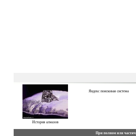
Яндекс поисковая система
История алмазов
При полном или частич