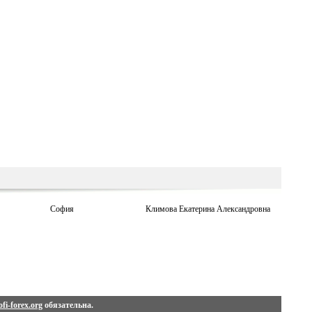
София
Климова Екатерина Александровна
fi-forex.org
обязательна.