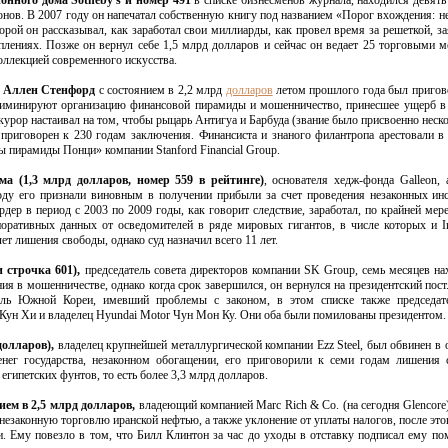
онного дома Sotheby's и номер 491
в списке бизнесменов журнала, находился девять
нов. В 2007 году он напечатал собственную книгу под названием «Порог вхождения: н
орой он рассказывал, как заработал свои миллиарды, как провел время за решеткой, за
плениях. Позже он вернул себе 1,5 млрд долларов и сейчас он ведает 25 торговыми 
ллекцией современного искусства.
т Аллен Стенфорд
с состоянием в 2,2 млрд
долларов
летом прошлого года был пригов
иминируют организацию финансовой пирамиды и мошенничество, принесшее ущерб в
курор настаивал на том, чтобы рыцарь Антигуа и Барбуда (звание было присвоенно неско
 приговорен к 230 годам заключения. Финансиста и знаного филантропа арестовали в
мы пирамиды Понци» компании Stanford Financial Group.
а (1,3 млрд долларов, номер 559 в рейтинге)
, основателя хедж-фонда Galleon, 
оду его признали виновным в получении прибыли за счет проведения незаконных ин
дер в период с 2003 по 2009 годы, как говорит следствие, заработал, по крайней мере
оративных данных от осведомителей в ряде мировых гигантов, в числе которых и Int
лет лишения свободы, однако суд назначил всего 11 лет.
 строчка 601),
председатель совета директоров компании SK Group, семь месяцев на
ния в мошенничестве, однако когда срок завершился, он вернулся на президентский пост
ель Южной Кореи, имевший проблемы с законом, в этом списке также председате
 Кун Хи и владелец Hyundai Motor Чун Мон Ку. Они оба были помилованы президентом.
долларов),
владелец крупнейшей металлургической компании Ezz Steel, был обвинен в
енег государства, незаконном обогащении, его приговорили к семи годам лишения
египетских фунтов, то есть более 3,3 млрд долларов.
ем в 2,5 млрд долларов,
владеющий компанией Marc Rich & Co. (на сегодня Glencore)
 незаконную торговлю иранской нефтью, а также уклонение от уплаты налогов, после это
. Ему повезло в том, что Билл Клинтон за час до уходы в отставку подписал ему по