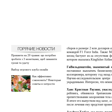
ГОРЯЧИЕ НОВОСТИ
сборов в размере 2 млн долларов аэ
командой F1 Force India. Также 
Прикмети на 20 травня: що потрібно
месяц бастуют из-за отсутствия ф
зробити з 3 монетками, щоб заманити
котором оказалась Kingfisher Airlin
гроші та удачу
ГиВильденштейн, знаменитый н
Выбор игрового клуба онлайн
постановил выплатить бизнесмен
коллеционера, которому год назад 
Как эффективно
Научно-исследовательском центре
сэкономить? Некоторые
украденными. Интересно, что немн
советы и хитрости
Ханс Кристиан Раузинг, унаслед
рейтинга, обвинялся британски
препятствовании захоронения тела ж
В итоге его выпустили под залог, 
после лечения ему предстоит провес