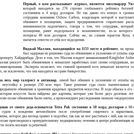
Первый, о ком рассказывает журнал, является миллиардер Уи
который находится на 276 строчке глобального рейтинга богачей
состоянием в 4 млрд долларов. Не так давно его втянул в громки
сотрудник компании Oxbow Carbon, владельцем которой и выступает
обвиняют в похищении, защита предпринимателя старательно расск
невинновности подопечного, говоря о том, что сотрудник, который
похищении, ранее подозревался в мошенничестве, из-за которого
потеряла 40 млн долларов. Сейчас же, по словам юристов Коха, т
пытается отвести от себя все подозрения.
Виджай Маллия, находящийся на 1153 месте в рейтинге
, на прош
был задержан по решению суда по обвинению в уклонении от уплаты аэ
ропорту Хайдарабада. Дело в том, что Маллия владеет авиакомпанией Kingfisher Airline
Маллия рискует быть обвиненным в невыплате заработных плат своим сотрудникам, к
инансирования. Эксперты полагают, что главной причиной всех невыплат является со
es, не исключено, что она находится на гране банкротства.
а весь мир галерист и антиквар
, зимой был обвинен в уклонении от оплаты на
у неустойку в размере 250 млн евро. Такое решение суда стало значительным у
предъявили обвинение в хранении краденых предметов искусства. В ходе обыска в его
 истории искусств были найдены две картины, которые уже более двух десятков лет
огим позже обвинения были сняты, а произошедшее расследование назвали «недоразуме
овав от своего деда-основателя Tetra Pak состояние в 10 млрд долларов
и 88-
м судом в вождении автомобилем после употребления спиртного и наркотиков
ены, которое два месяца хранил в подсобке, так как не мог расстаться с ней, как он са
а позже приговорили к принудительному медицинскому лечению в центре реабилитации н
ти лесять месяцев за решеткой.