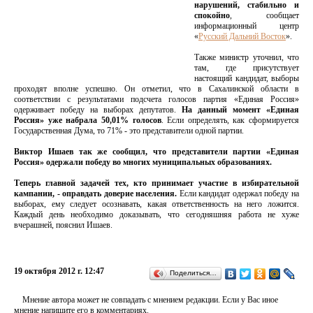
нарушений, стабильно и
спокойно
, сообщает
информационный центр
«
Русский Дальний Восток
».
Также министр уточнил, что
там, где присутствует
настоящий кандидат, выборы
проходят вполне успешно. Он отметил, что в Сахалинской области в
соответствии с результатами подсчета голосов партия «Единая Россия»
одерживает победу на выборах депутатов.
На данный момент «Единая
Россия» уже набрала 50,01% голосов
. Если определять, как сформируется
Государственная Дума, то 71% - это представители одной партии.
Виктор Ишаев так же сообщил, что представители партии «Единая
Россия» одержали победу во многих муниципальных образованиях.
Теперь главной задачей тех, кто принимает участие в избирательной
кампании, - оправдать доверие населения.
Если кандидат одержал победу на
выборах, ему следует осознавать, какая ответственность на него ложится.
Каждый день необходимо доказывать, что сегодняшняя работа не хуже
вчерашней, пояснил Ишаев.
19 октября 2012 г. 12:47
Поделиться…
Мнение автора может не совпадать с мнением редакции. Если у Вас иное
мнение напишите его в комментариях.