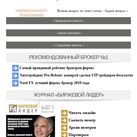
comments powered by
Возник вопрос по теме статьи - Задать вопрос »
HyperComments
« Предыдущая новость «
» Архив категории «
» Следующая новость »
РЕКОМЕНДОВАННЫЙ БРОКЕР №1
Самый правдивый рейтинг брокеров форекс
Автотрейдинг Pro-Rebate: копируй сделки VIP трейдеров бесплатно
Nord FX лучший форекс брокер 2019 года
ЖУРНАЛ «БИРЖЕВОЙ ЛИДЕР»
Читать онлайн
Скачать номер
Архив номеров
Партнерам