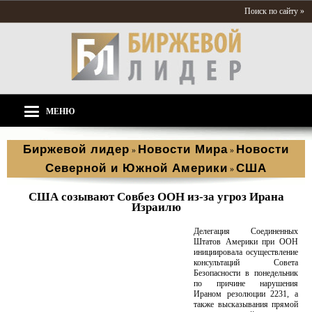
Поиск по сайту »
МЕНЮ
Биржевой лидер
Новости Мира
Новости
»
»
Северной и Южной Америки
США
»
США созывают Совбез ООН из-за угроз Ирана
Израилю
Делегация Соединенных
Штатов Америки при ООН
инициировала осуществление
консультаций Совета
Безопасности в понедельник
по причине нарушения
Ираном резолюции 2231, а
также высказывания прямой