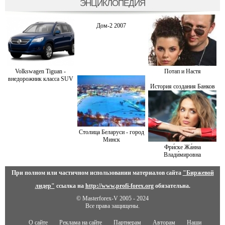
ЭНЦИКЛОПЕДИЯ
Дом-2 2007
Volkswagen Tiguan -
Потап и Настя
внедорожник класса SUV
История создания Банков
Столица Беларуси - город
Минск
Фри́ске Жа́нна
Влади́мировна
При полном или частичном использовании материалов сайта
"Биржевой
лидер"
ссылка на
http://www.profi-forex.org
обязательна.
© Masterforex-V 2005 - 2024
Все права защищены.
О сайте
Реклама на сайте
Партнерам
Авторам
Наши