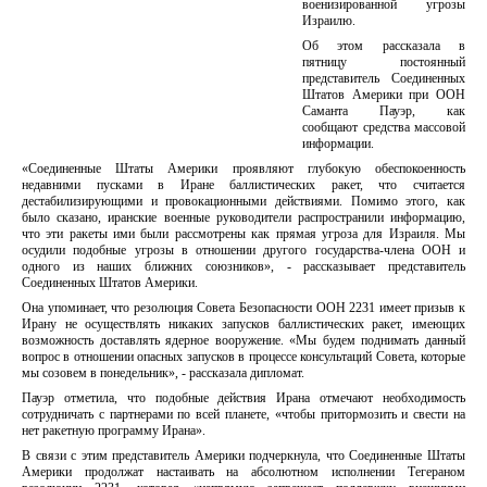
военизированной угрозы
Израилю.
Об этом рассказала в
пятницу постоянный
представитель Соединенных
Штатов Америки при ООН
Саманта Пауэр, как
сообщают средства массовой
информации.
«Соединенные Штаты Америки проявляют глубокую обеспокоенность
недавними пусками в Иране баллистических ракет, что считается
дестабилизирующими и провокационными действиями. Помимо этого, как
было сказано, иранские военные руководители распространили информацию,
что эти ракеты ими были рассмотрены как прямая угроза для Израиля. Мы
осудили подобные угрозы в отношении другого государства-члена ООН и
одного из наших ближних союзников», - рассказывает представитель
Соединенных Штатов Америки.
Она упоминает, что резолюция Совета Безопасности ООН 2231 имеет призыв к
Ирану не осуществлять никаких запусков баллистических ракет, имеющих
возможность доставлять ядерное вооружение. «Мы будем поднимать данный
вопрос в отношении опасных запусков в процессе консультаций Совета, которые
мы созовем в понедельник», - рассказала дипломат.
Пауэр отметила, что подобные действия Ирана отмечают необходимость
сотрудничать с партнерами по всей планете, «чтобы притормозить и свести на
нет ракетную программу Ирана».
В связи с этим представитель Америки подчеркнула, что Соединенные Штаты
Америки продолжат настаивать на абсолютном исполнении Тегераном