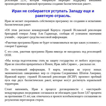
резолюции 2231, которая «напрямую запрещает поддержку внешними
производителями иранской программы создания баллистических ракет».
Иран не собирается уступать Западу еще и
ракетную отрасль.
Иран не желает сворачивать собственную программу по созданию и испытанию
баллистических ракет.
«Об этом рассказал командующий Корпуса стражей Исламской революции
бригадный генерал Амир Али Гаджизаде, сообщая об успешном окончании
учений», - передают средства массовой информации.
«Ракетная программа Ирана не будет останавливаться ни при каких условиях», -
говорит Гаджизаде.
С его слов, ракетная программа Ирана никогда не находилась под резолюцией
ООН.
«Мы всегда подготовлены стать на защиту государства от любого агрессора.
Иран не способен превратиться в Йемен, Ирак либо Сирию», - рассказал он.
По поступившей информации, 9 марта, невзирая на угрозу новых
экономических санкционных мер со стороны Соединенных Штатов Америки,
Иранский корпус стражей Исламской революции (КСИР) произвел пробный
пуск еще двух баллистических ракет, которые могут достигнуть израильской
территории.
Стоит напомнить, Иран в процессе договоренности с «шестеркой»
международных посредников соглашался не обогащать уран более 3,67 процента
на протяжении 15 лет, как отмечалось в проекте всеобъемлющего соглашения по
результатам переговоров сторон.