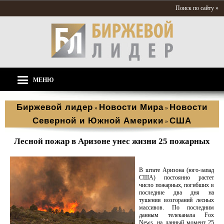
Поиск по сайту »
МЕНЮ
Биржевой лидер
Новости Мира
Новости
»
»
Северной и Южной Америки
США
»
Лесной пожар в Аризоне унес жизни 25 пожарных
В штате Аризона (юго-запад
США) постоянно растет
число пожарных, погибших в
последние два дня на
тушении возгораний лесных
массивов. По последним
данным телеканала Fox
News, на данный момент 25