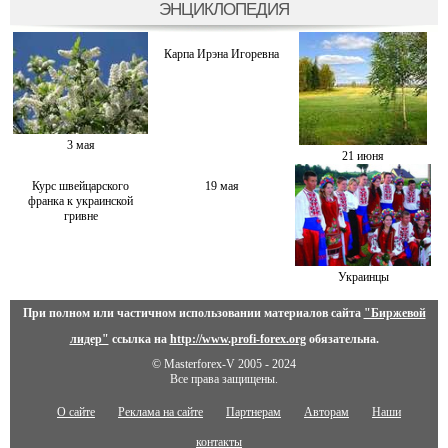
ЭНЦИКЛОПЕДИЯ
Карпа Ирэна Игоревна
3 мая
21 июня
Курс швейцарского
19 мая
франка к украинской
гривне
Украинцы
При полном или частичном использовании материалов сайта
"Биржевой
лидер"
ссылка на
http://www.profi-forex.org
обязательна.
© Masterforex-V 2005 - 2024
Все права защищены.
О сайте
Реклама на сайте
Партнерам
Авторам
Наши
контакты