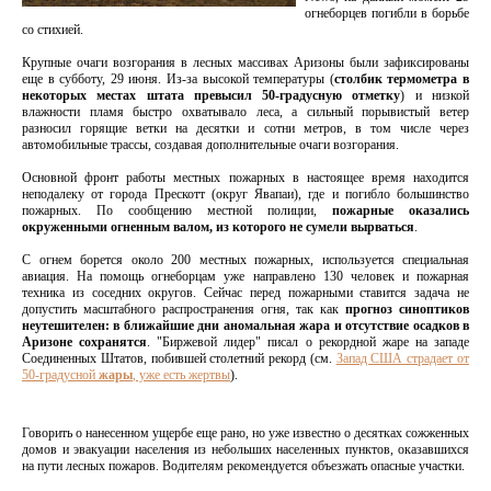
огнеборцев погибли в борьбе
со стихией.
Крупные очаги возгорания в лесных массивах Аризоны были зафиксированы
еще в субботу, 29 июня. Из-за высокой температуры (
столбик термометра в
некоторых местах штата превысил 50-градусную отметку
) и низкой
влажности пламя быстро охватывало леса, а сильный порывистый ветер
разносил горящие ветки на десятки и сотни метров, в том числе через
автомобильные трассы, создавая дополнительные очаги возгорания.
Основной фронт работы местных пожарных в настоящее время находится
неподалеку от города Прескотт (округ Явапаи), где и погибло большинство
пожарных. По сообщению местной полиции,
пожарные оказались
окруженными огненным валом, из которого не сумели вырваться
.
С огнем борется около 200 местных пожарных, используется специальная
авиация. На помощь огнеборцам уже направлено 130 человек и пожарная
техника из соседних округов. Сейчас перед пожарными ставится задача не
допустить масштабного распространения огня, так как
прогноз синоптиков
неутешителен: в ближайшие дни аномальная жара и отсутствие осадков в
Аризоне сохранятся
. "Биржевой лидер" писал о рекордной жаре на западе
Соединенных Штатов, побившей столетний рекорд (см.
Запад США страдает от
50-градусной
жары
, уже есть жертвы
).
Говорить о нанесенном ущербе еще рано, но уже известно о десятках сожженных
домов и эвакуации населения из небольших населенных пунктов, оказавшихся
на пути лесных пожаров. Водителям рекомендуется объезжать опасные участки.