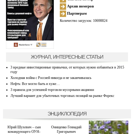
Архив номеров
Партнерам
Количество загрузок: 10698824
ЖУРНАЛ, ИНТЕРЕСНЫЕ СТАТЬИ
3 вредные инвестиционные привычки, от которых нужно избавиться в 2015
году
Холодная война с Россией никогда и не заканчивалась
Нефть: Все могло быть и хуже…
3 правила для успешной торговли мусорными акциями
Лучший вариант для убыточных торговых позиций на рынке Форекс
ЭНЦИКЛОПЕДИЯ
Юрий Шухевич – сын
Онищенко Геннадий
командующего ОУН-
Григорьевич