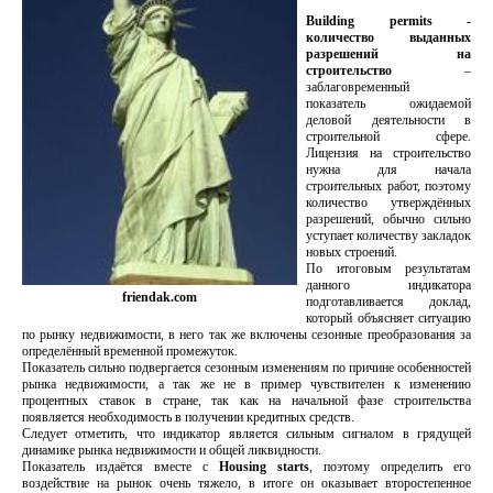
Building permits -
количество выданных
разрешений на
строительство
–
заблаговременный
показатель ожидаемой
деловой деятельности в
строительной сфере.
Лицензия на строительство
нужна для начала
строительных работ, поэтому
количество утверждённых
разрешений, обычно сильно
уступает количеству закладок
новых строений.
По итоговым результатам
данного индикатора
friendak.com
подготавливается доклад,
который объясняет ситуацию
по рынку недвижимости, в него так же включены сезонные преобразования за
определённый временной промежуток.
Показатель сильно подвергается сезонным изменениям по причине особенностей
рынка недвижимости, а так же не в пример чувствителен к изменению
процентных ставок в стране, так как на начальной фазе строительства
появляется необходимость в получении кредитных средств.
Следует отметить, что индикатор является сильным сигналом в грядущей
динамике рынка недвижимости и общей ликвидности.
Показатель издаётся вместе с
Housing starts
, поэтому определить его
воздействие на рынок очень тяжело, в итоге он оказывает второстепенное