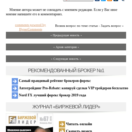
Мнение автора может не совпадать с мнением редакции. Если у Вас иное
мнение напишите его в комментариях.
comments powered by
Возник вопрос по теме статьи - Задать вопрос »
HyperComments
« Предыдущая новость «
» Архив категории «
» Следующая новость »
РЕКОМЕНДОВАННЫЙ БРОКЕР №1
Самый правдивый рейтинг брокеров форекс
Автотрейдинг Pro-Rebate: копируй сделки VIP трейдеров бесплатно
Nord FX лучший форекс брокер 2019 года
ЖУРНАЛ «БИРЖЕВОЙ ЛИДЕР»
Читать онлайн
Скачать номер