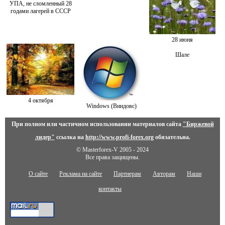
УПА, не сломленный 28
годами лагерей в СССР
28 июня
Шале
4 октября
Windows (Виндовс)
При полном или частичном использовании материалов сайта
"Биржевой
лидер"
ссылка на
http://www.profi-forex.org
обязательна.
© Masterforex-V 2005 - 2024
Все права защищены.
О сайте
Реклама на сайте
Партнерам
Авторам
Наши
контакты