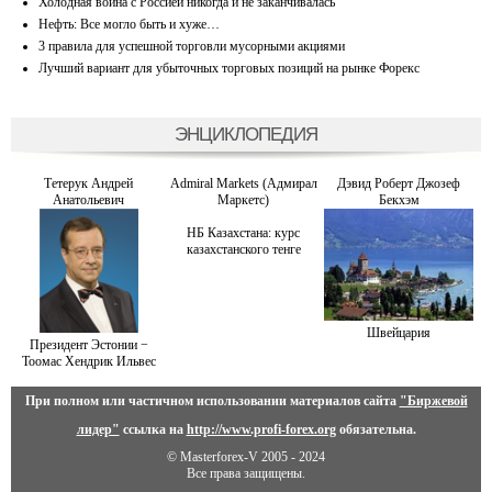
Холодная война с Россией никогда и не заканчивалась
Нефть: Все могло быть и хуже…
3 правила для успешной торговли мусорными акциями
Лучший вариант для убыточных торговых позиций на рынке Форекс
ЭНЦИКЛОПЕДИЯ
Тетерук Андрей
Admiral Markets (Адмирал
Дэвид Роберт Джозеф
Анатольевич
Маркетс)
Бекхэм
НБ Казахстана: курс
казахстанского тенге
Швейцария
Президент Эстонии −
Тоомас Хендрик Ильвес
При полном или частичном использовании материалов сайта
"Биржевой
лидер"
ссылка на
http://www.profi-forex.org
обязательна.
© Masterforex-V 2005 - 2024
Все права защищены.