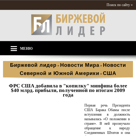
Поиск по сайту »
МЕНЮ
Биржевой лидер
Новости Мира
Новости
»
»
Северной и Южной Америки
США
»
ФРС США добавила в "копилку" минфина более
$40 млрд. прибыли, полученной по итогам 2009
года
Первая речь Президента
США Барака Обамы после
вступления в должность
называлась «О положении в
стране». В ней прозвучало
обращение к народу
Соединенных Штатов и она