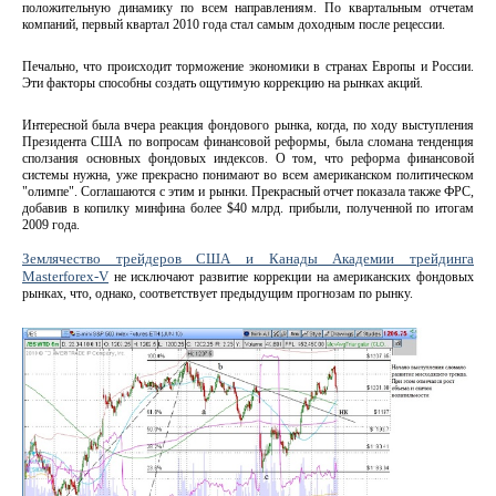
положительную динамику по всем направлениям. По квартальным отчетам
компаний, первый квартал 2010 года стал самым доходным после рецессии.
Печально, что происходит торможение экономики в странах Европы и России.
Эти факторы способны создать ощутимую коррекцию на рынках акций.
Интересной была вчера реакция фондового рынка, когда, по ходу выступления
Президента США по вопросам финансовой реформы, была сломана тенденция
сползания основных фондовых индексов. О том, что реформа финансовой
системы нужна, уже прекрасно понимают во всем американском политическом
"олимпе". Соглашаются с этим и рынки. Прекрасный отчет показала также ФРС,
добавив в копилку минфина более $40 млрд. прибыли, полученной по итогам
2009 года.
Землячество трейдеров США и Канады Академии трейдинга
Masterforex-V
не исключают развитие коррекции на американских фондовых
рынках, что, однако, соответствует предыдущим прогнозам по рынку.