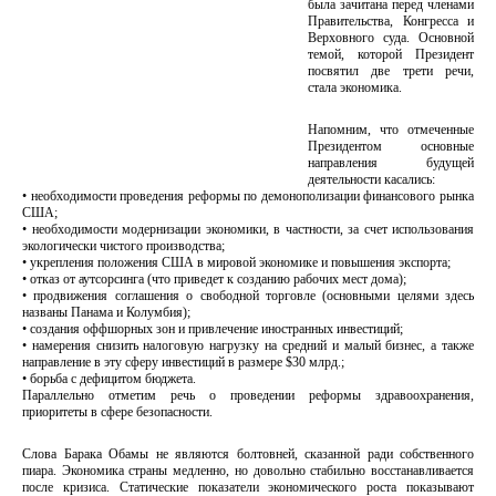
была зачитана перед членами
Правительства, Конгресса и
Верховного суда. Основной
темой, которой Президент
посвятил две трети речи,
стала экономика.
Напомним, что отмеченные
Президентом основные
направления будущей
деятельности касались:
• необходимости проведения реформы по демонополизации финансового рынка
США;
• необходимости модернизации экономики, в частности, за счет использования
экологически чистого производства;
• укрепления положения США в мировой экономике и повышения экспорта;
• отказ от аутсорсинга (что приведет к созданию рабочих мест дома);
• продвижения соглашения о свободной торговле (основными целями здесь
названы Панама и Колумбия);
• создания оффшорных зон и привлечение иностранных инвестиций;
• намерения снизить налоговую нагрузку на средний и малый бизнес, а также
направление в эту сферу инвестиций в размере $30 млрд.;
• борьба с дефицитом бюджета.
Параллельно отметим речь о проведении реформы здравоохранения,
приоритеты в сфере безопасности.
Слова Барака Обамы не являются болтовней, сказанной ради собственного
пиара. Экономика страны медленно, но довольно стабильно восстанавливается
после кризиса. Статические показатели экономического роста показывают