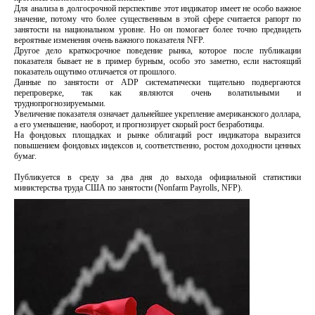
Для анализа в долгосрочной перспективе этот индикатор имеет не особо важное
значение, потому что более существенным в этой сфере считается рапорт по
занятости на национальном уровне. Но он помогает более точно предвидеть
вероятные изменения очень важного показателя NFP.
Другое дело краткосрочное поведение рынка, которое после публикации
показателя бывает не в пример бурным, особо это заметно, если настоящий
показатель ощутимо отличается от прошлого.
Данные по занятости от ADP систематически тщательно подвергаются
перепроверке, так как являются очень волатильными и
труднопрогнозируемыми.
Увеличение показателя означает дальнейшее укрепление американского доллара,
а его уменьшение, наоборот, и прогнозирует скорый рост безработицы.
На фондовых площадках и рынке облигаций рост индикатора выразится
повышением фондовых индексов и, соответственно, ростом доходности ценных
бумаг.
Публикуется в среду за два дня до выхода официальной статистики
министерства труда США по занятости (Nonfarm Payrolls, NFP).