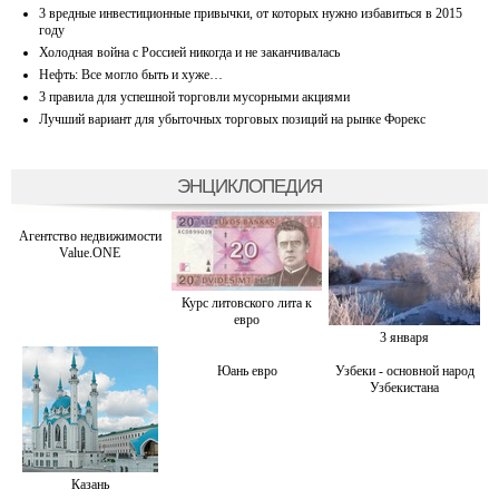
3 вредные инвестиционные привычки, от которых нужно избавиться в 2015
году
Холодная война с Россией никогда и не заканчивалась
Нефть: Все могло быть и хуже…
3 правила для успешной торговли мусорными акциями
Лучший вариант для убыточных торговых позиций на рынке Форекс
ЭНЦИКЛОПЕДИЯ
Агентство недвижимости
Value.ONE
Курс литовского лита к
евро
3 января
Юань евро
Узбеки - основной народ
Узбекистана
Казань