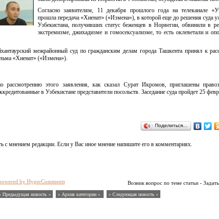
Согласно заявителям, 11 декабря прошлого года на телеканале «У
прошла передача «Хиенат» («Измена»), в которой еще до решения суда у
Узбекистана, получивших статус беженцев в Норвегии, обвинили в р
экстремизме, джихадизме и гомосексуализме, то есть оклеветали и оп
хантаурский межрайонный суд по гражданским делам города Ташкента принял к ра
льма «Хиенат» («Измена»).
по рассмотрению этого заявления, как сказал Сурат Икромов, приглашены право
ккредитованные в Узбекистане представители посольств. Заседание суда пройдет 25 февр
Поделиться…
ь с мнением редакции. Если у Вас иное мнение напишите его в комментариях.
powered by HyperComments
Возник вопрос по теме статьи - Задать
« Предыдущая новость «
» Архив категории «
» Следующая новость »