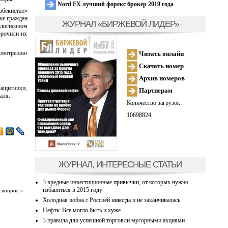
Nord FX лучший форекс брокер 2019 года
збекистан»
же граждан
ЖУРНАЛ «БИРЖЕВОЙ ЛИДЕР»
елигиозном
орочили их
ссмотрению
Читать онлайн
Скачать номер
Архив номеров
защитники,
Партнерам
аля.
Количество загрузок:
10698824
ЖУРНАЛ, ИНТЕРЕСНЫЕ СТАТЬИ
3 вредные инвестиционные привычки, от которых нужно
избавиться в 2015 году
 вопрос »
Холодная война с Россией никогда и не заканчивалась
Нефть: Все могло быть и хуже…
3 правила для успешной торговли мусорными акциями