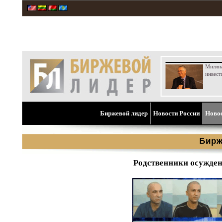
Милли
инвест
Биржевой лидер
Новости России
Ново
Бирж
Родственники осужден