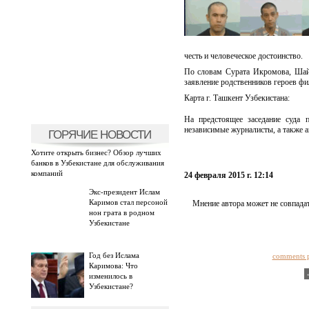
честь и человеческое достоинство.
По словам Сурата Икромова, Шай
заявление родственников героев фи
Карта г. Ташкент Узбекистана:
На предстоящее заседание суда 
независимые журналисты, а также а
ГОРЯЧИЕ НОВОСТИ
Хотите открыть бизнес? Обзор лучших
банков в Узбекистане для обслуживания
компаний
24 февраля 2015 г. 12:14
Экс-президент Ислам
Каримов стал персоной
Мнение автора может не совпадат
нон грата в родном
Узбекистане
Год без Ислама
comments 
Каримова: Что
изменилось в
Узбекистане?