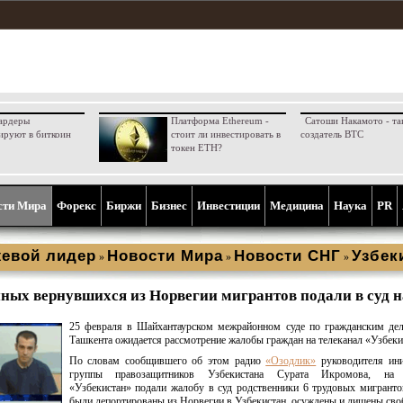
ардеры
Платформа Ethereum -
Сатоши Накамото - та
ируют в биткоин
стоит ли инвестировать в
создатель BTC
токен ETH?
сти Мира
Форекс
Биржи
Бизнес
Инвестиции
Медицина
Наука
PR
евой лидер
Новости Мира
Новости СНГ
Узбек
»
»
»
ных вернувшихся из Норвегии мигрантов подали в суд н
25 февраля в Шайхантаурском межрайонном суде по гражданским де
Ташкента ожидается рассмотрение жалобы граждан на телеканал «Узбеки
По словам сообщившего об этом радио
«Озодлик»
руководителя ини
группы правозащитников Узбекистана Сурата Икромова, на 
«Узбекистан» подали жалобу в суд родственники 6 трудовых мигранто
были депортированы из Норвегии в Узбекистан, осуждены и лишены сво