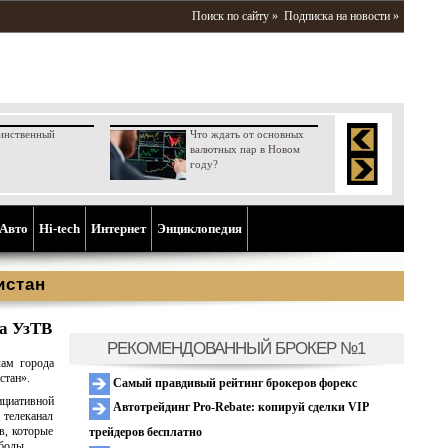
Поиск по сайту »
Подписка на новости »
инственный
Что ждать от основных
валютных пар в Новом
году?
Aвто
Hi-tech
Интернет
Энциклопедия
истан
а УзТВ
РЕКОМЕНДОВАННЫЙ БРОКЕР №1
лам города
стан».
Самый правдивый рейтинг брокеров форекс
циативной
Автотрейдинг Pro-Rebate: копируй сделки VIP
телеканал
в, которые
трейдеров бесплатно
боды.