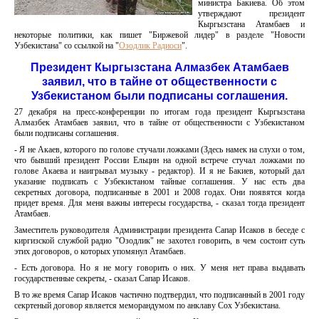
министра Бакиева. Об этом
утверждают президент
Кыргызстана Атамбаев и
некоторые политики, как пишет "Биржевой лидер" в разделе "Новости
Узбекистана" со ссылкой на "
Озодлик Радиоси
".
Президент Кыргызстана Алмазбек Атамбаев
заявил, что в тайне от общественности с
Узбекистаном были подписаны соглашения.
27 декабря на пресс-конференции по итогам года президент Кыргызстана
Алмазбек Атамбаев заявил, что в тайне от общественности с Узбекистаном
были подписаны соглашения.
- Я не Акаев, которого по голове стучали ложками (Здесь намек на слухи о том,
что бывший президент России Ельцин на одной встрече стучал ложками по
голове Акаева и наигрывал музыку - редактор). И я не Бакиев, который дал
указание подписать с Узбекистаном тайные соглашения. У нас есть два
секретных договора, подписанные в 2001 и 2008 годах. Они появятся когда
придет время. Для меня важны интересы государства, - сказал тогда президент
Атамбаев.
Заместитель руководителя Администрации президента Сапар Исаков в беседе с
киргизской службой радио "Озодлик" не захотел говорить, в чем состоит суть
этих договоров, о которых упомянул Атамбаев.
- Есть договора. Но я не могу говорить о них. У меня нет права выдавать
государственные секреты, - сказал Сапар Исаков.
В то же время Сапар Исаков частично подтвердил, что подписанный в 2001 году
секртеный договор является меморандумом по анклаву Сох Узбекистана.