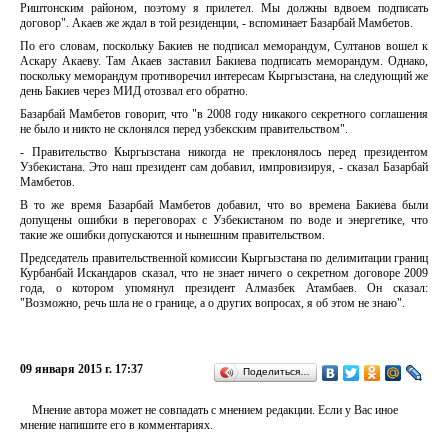
Риштонским районом, поэтому я прилетел. Мы должны вдвоем подписать
договор". Акаев же ждал в той резиденции, - вспоминает Базарбай Мамбетов.
По его словам, поскольку Бакиев не подписал меморандум, Султанов вошел к
Аскару Акаеву. Там Акаев заставил Бакиева подписать меморандум. Однако,
поскольку меморандум противоречил интересам Кыргызстана, на следующий же
день Бакиев через МИД отозвал его обратно.
Базарбай Мамбетов говорит, что "в 2008 году никакого секретного соглашения
не было и никто не склонялся перед узбекским правительством".
- Правительство Кыргызстана никогда не преклонялось перед президентом
Узбекистана. Это наш президент сам добавил, импровизируя, - сказал Базарбай
Мамбетов.
В то же время Базарбай Мамбетов добавил, что во времена Бакиева были
допущены ошибки в переговорах с Узбекистаном по воде и энергетике, что
такие же ошибки допускаются и нынешним правительством.
Председатель правительственной комиссии Кыргызстана по делимитации границ
Курбанбай Искандаров сказал, что не знает ничего о секретном договоре 2009
года, о котором упомянул президент Алмазбек Атамбаев. Он сказал:
"Возможно, речь шла не о границе, а о других вопросах, я об этом не знаю".
09 января 2015 г. 17:37
Поделиться…
Мнение автора может не совпадать с мнением редакции. Если у Вас иное
мнение напишите его в комментариях.