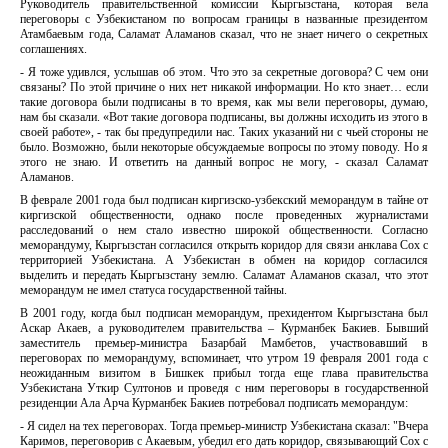
Руководитель правительственной комиссии Кыргызстана, которая вела
переговоры с Узбекистаном по вопросам границы в названные президентом
Атамбаевым года, Саламат Аламанов сказал, что не знает ничего о секретных
соглашениях.
- Я тоже удивлся, услышав об этом. Что это за секретные договора? С чем они
связаны? По этой причине о них нет никакой информации. Но кто знает… если
такие договора были подписаны в то время, как мы вели переговоры, думаю,
нам бы сказали. «Вот такие договора подписаны, вы должны исходить из этого в
своей работе», - так бы предупредили нас. Таких указаний ни с чьей стороны не
было. Возможно, были некоторые обсуждаемые вопросы по этому поводу. Но я
этого не знаю. И ответить на данный вопрос не могу, - сказал Саламат
Аламанов.
В феврале 2001 года был подписан киргизско-узбекский меморандум в тайне от
киргизской общественности, однако после проведенных журналистами
расследований о нем стало известно широкой общественности. Согласно
меморандуму, Кыргызстан согласился открыть коридор для связи анклава Сох с
территорией Узбекистана. А Узбекистан в обмен на коридор согласился
выделить и передать Кыргызстану землю. Саламат Аламанов сказал, что этот
меморандум не имел статуса государственной тайны.
В 2001 году, когда был подписан меморандум, прехидентом Кыргызстана был
Аскар Акаев, а руководителем правительства – Курманбек Бакиев. Бывший
заместитель премьер-министра Базарбай Мамбетов, участвовавший в
переговорах по меморандуму, вспоминает, что утром 19 февраля 2001 года с
неожиданным визитом в Бишкек прибыл тогда еще глава правительства
Узбекистана Уткир Султонов и проведя с ним переговоры в государственной
резиденции Ала Арча Курманбек Бакиев потребовал подписать меморандум:
- Я сидел на тех переговорах. Тогда премьер-министр Узбекистана сказал: "Вчера
Каримов, переговорив с Акаевым, убедил его дать коридор, связывающий Сох с