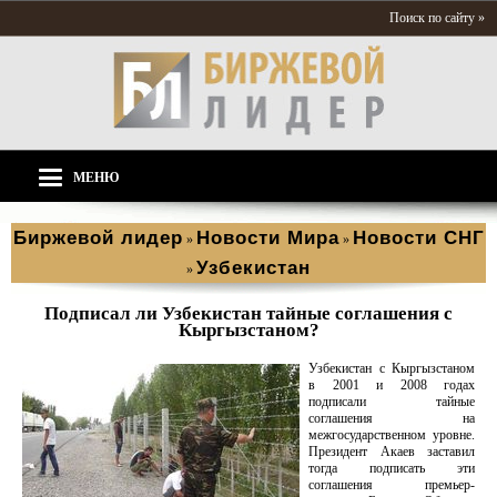
Поиск по сайту »
МЕНЮ
Биржевой лидер
Новости Мира
Новости СНГ
»
»
Узбекистан
»
Подписал ли Узбекистан тайные соглашения с
Кыргызстаном?
Узбекистан с Кыргызстаном
в 2001 и 2008 годах
подписали тайные
соглашения на
межгосударственном уровне.
Президент Акаев заставил
тогда подписать эти
соглашения премьер-