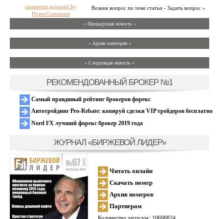
comments powered by
Возник вопрос по теме статьи - Задать вопрос »
HyperComments
« Предыдущая новость «
» Архив категории «
» Следующая новость »
РЕКОМЕНДОВАННЫЙ БРОКЕР №1
Самый правдивый рейтинг брокеров форекс
Автотрейдинг Pro-Rebate: копируй сделки VIP трейдеров бесплатно
Nord FX лучший форекс брокер 2019 года
ЖУРНАЛ «БИРЖЕВОЙ ЛИДЕР»
Читать онлайн
Скачать номер
Архив номеров
Партнерам
Количество загрузок: 10698824