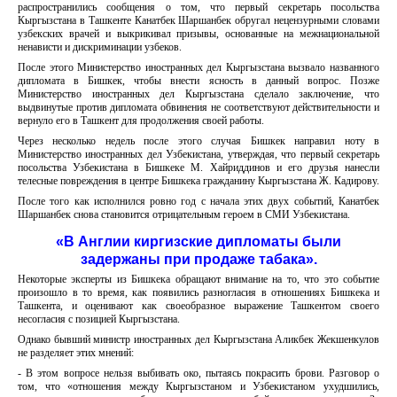
распространились сообщения о том, что первый секретарь посольства
Кыргызстана в Ташкенте Канатбек Шаршанбек обругал нецензурными словами
узбекских врачей и выкрикивал призывы, основанные на межнациональной
ненависти и дискриминации узбеков.
После этого Министерство иностранных дел Кыргызстана вызвало названного
дипломата в Бишкек, чтобы внести ясность в данный вопрос. Позже
Министерство иностранных дел Кыргызстана сделало заключение, что
выдвинутые против дипломата обвинения не соответствуют действительности и
вернуло его в Ташкент для продолжения своей работы.
Через несколько недель после этого случая Бишкек направил ноту в
Министерство иностранных дел Узбекистана, утверждая, что первый секретарь
посольства Узбекистана в Бишкеке М. Хайриддинов и его друзья нанесли
телесные повреждения в центре Бишкека гражданину Кыргызстана Ж. Кадирову.
После того как исполнился ровно год с начала этих двух событий, Канатбек
Шаршанбек снова становится отрицательным героем в СМИ Узбекистана.
«В Англии киргизские дипломаты были
задержаны при продаже табака».
Некоторые эксперты из Бишкека обращают внимание на то, что это событие
произошло в то время, как появились разногласия в отношениях Бишкека и
Ташкента, и оценивают как своеобразное выражение Ташкентом своего
несогласия с позицией Кыргызстана.
Однако бывший министр иностранных дел Кыргызстана Аликбек Жекшенкулов
не разделяет этих мнений:
- В этом вопросе нельзя выбивать око, пытаясь покрасить брови. Разговор о
том, что «отношения между Кыргызстаном и Узбекистаном ухудшились,