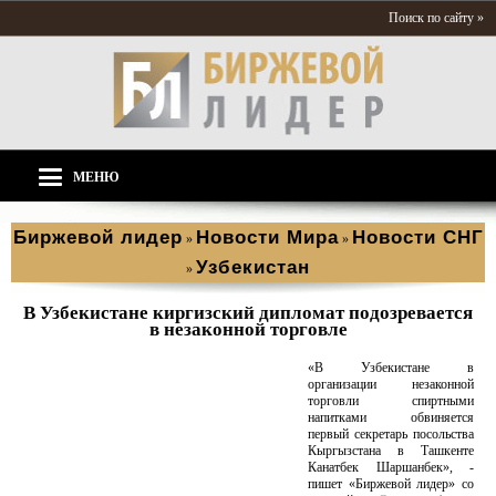
Поиск по сайту »
МЕНЮ
Биржевой лидер
Новости Мира
Новости СНГ
»
»
Узбекистан
»
В Узбекистане киргизский дипломат подозревается
в незаконной торговле
«В Узбекистане в
организации незаконной
торговли спиртными
напитками обвиняется
первый секретарь посольства
Кыргызстана в Ташкенте
Канатбек Шаршанбек», -
пишет «Биржевой лидер» со