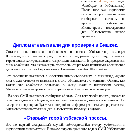
ссылкой на
«Озодлик»
(радио
«Свобода» в Узбекистане).
После того как киргизские
газеты распространили такое
сообщение, ссылаясь на
прессу Узбекистана,
Министерство иностранных
дел Кыргызстана начало
проверку.
Дипломата вызвали для проверки в Бишкек.
Согласно появившимся сообщениям в прессе Узбекистана, милиция
Юнусабадского района города Ташкента задержала двух лиц, незаконно
торговавших контрафактными спиртными напитками. В процессе следствия эти
лица сообщили, что незаконную торговлю спиртными напитками организовал
дипломат посольства Кыргызстана в Ташкенте Канатбек Шаршанбек.
Это сообщение появилось в узбекских интернет-изданиях 15 дней назад, однако
киргизская сторона не выразила к этому официального отношения. Однако, как
только это сообщение появилось в конце июля в киргизских газетах,
Министерство иностранных дел Кыргызстана объявило свою позицию:
- Во всех СМИ появилось сообщение об этом. Для того чтобы понять, насколько
правдиво данное сообщение, мы вызвали названного дипломата в Бишкек. По
завершении проверки будет дана подробная информация, - сказал представитель
Министерства иностранных дел Кыргызстана Турдакун Сидиков.
«Старый» герой узбекской прессы.
Это не первый скандальный случай, наблюдающийся между узбекскими и
киргизскими дипломатами. В начале августа прошлого года в СМИ Узбекистана