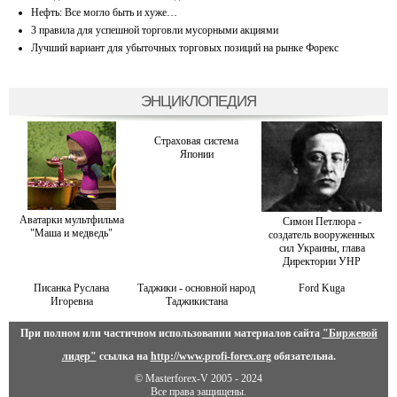
Нефть: Все могло быть и хуже…
3 правила для успешной торговли мусорными акциями
Лучший вариант для убыточных торговых позиций на рынке Форекс
ЭНЦИКЛОПЕДИЯ
Страховая система
Японии
Аватарки мультфильма
Симон Петлюра -
"Маша и медведь"
создатель вооруженных
сил Украины, глава
Директории УНР
Писанка Руслана
Таджики - основной народ
Ford Kuga
Игоревна
Таджикистана
При полном или частичном использовании материалов сайта
"Биржевой
лидер"
ссылка на
http://www.profi-forex.org
обязательна.
© Masterforex-V 2005 - 2024
Все права защищены.