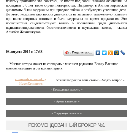
поэтому произошло это событие», не имеют под собой никакого основания. За
последние 5-6 лет такие случаи повторяются. Например, в Англии киргизские
дипломаты были задержаны при продаже табака и возбуждено уголовное дело.
До этого несколько киргизских дипломатов не заплатили таможенную пошлину
при ввозе спиртных напитков и были задержаны во время продажи их. Эти
происшествия свидетельствуют только о проявлении среди дипломатов
недисциплинированности, безответственности и неуважения закона, - сказал
Аликбек Жекшенкулов.
03 августа 2014 г. 17:38
Поделиться…
Мнение автора может не совпадать с мнением редакции. Если у Вас иное
мнение напишите его в комментариях.
comments powered by
Возник вопрос по теме статьи - Задать вопрос »
HyperComments
« Предыдущая новость «
» Архив категории «
» Следующая новость »
РЕКОМЕНДОВАННЫЙ БРОКЕР №1