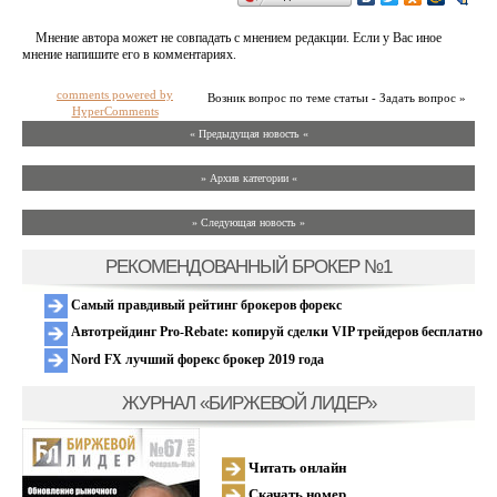
Мнение автора может не совпадать с мнением редакции. Если у Вас иное
мнение напишите его в комментариях.
comments powered by
Возник вопрос по теме статьи - Задать вопрос »
HyperComments
« Предыдущая новость «
» Архив категории «
» Следующая новость »
РЕКОМЕНДОВАННЫЙ БРОКЕР №1
Самый правдивый рейтинг брокеров форекс
Автотрейдинг Pro-Rebate: копируй сделки VIP трейдеров бесплатно
Nord FX лучший форекс брокер 2019 года
ЖУРНАЛ «БИРЖЕВОЙ ЛИДЕР»
Читать онлайн
Скачать номер