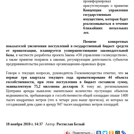
проинформировал
присутствующих о принятии
Концепции управления
государственным
имуществом, которая будет
реализовываться в течение
ближайших нескольких
лет.
Помимо конкретных
показателей увеличения поступлений в государственный бюджет средств
от приватизации, планируется усовершенствование законодательной
базы
, в частности разработка проекта Закона «Об управлении госимуществом»,
а также принятие поправок к законам, регулирующим деятельность субъектов
предпринимательства различных организационно-правовых форм.
Говоря о текущих вопросах, руководитель Госкомимущества отметил, что
за
первые три квартала текущего года приватизировано 44 объекта
госсобственности, при этом поступления в бюджет составили сумму,
эквивалентную 75,2 миллиона долларов
. К тому же, региональными
Центрами аренды выявлено значительное количество пустующих объектов
недвижимости, пребывающих в госсобственности общей площадью свыше 1400
тысяч квадратных метров (что в четыре раза выше прогноза), из которых на
сегодняшний день сдано в аренду 947 тысяч квадратных метров площадей.
18 ноября 2010 г. 14:37
Автор:
Ростислав Белый
Поделиться…