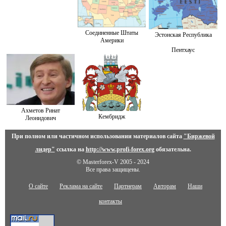
Соединенные Штаты
Эстонская Республика
Америки
Пентхаус
Ахметов Ринат
Кембридж
Леонидович
При полном или частичном использовании материалов сайта
"Биржевой
лидер"
ссылка на
http://www.profi-forex.org
обязательна.
© Masterforex-V 2005 - 2024
Все права защищены.
О сайте
Реклама на сайте
Партнерам
Авторам
Наши
контакты