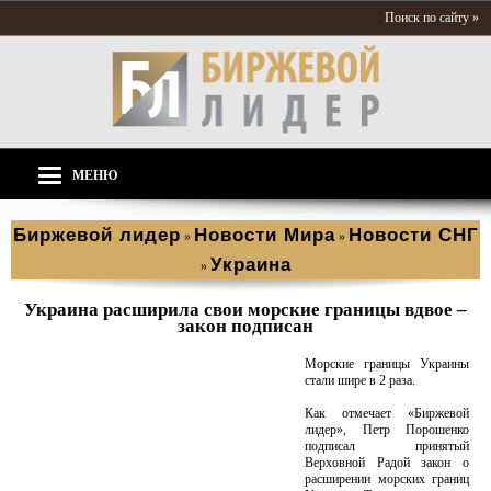
Поиск по сайту »
МЕНЮ
Биржевой лидер
Новости Мира
Новости СНГ
»
»
Украина
»
Украина расширила свои морские границы вдвое –
закон подписан
Морские границы Украины
стали шире в 2 раза.
Как отмечает «Биржевой
лидер», Петр Порошенко
подписал принятый
Верховной Радой закон о
расширении морских границ