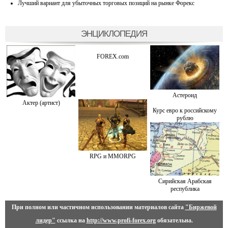
Лучший вариант для убыточных торговых позиций на рынке Форекс
ЭНЦИКЛОПЕДИЯ
FOREX.com
Астероид
Актер (артист)
Курс евро к российскому
рублю
RPG и MMORPG
Сирийская Арабская
республика
При полном или частичном использовании материалов сайта
"Биржевой
лидер"
ссылка на
http://www.profi-forex.org
обязательна.