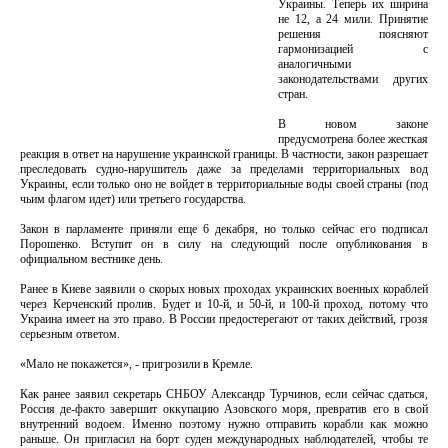
Украины. Теперь их ширина
не 12, а 24 мили. Принятие
решения поясняют
гармонизацией с
аналогичными
законодательствами других
стран.
В новом законе
предусмотрена более жесткая
реакция в ответ на нарушение украинской границы. В частности, закон разрешает
преследовать судно-нарушитель даже за пределами территориальных вод
Украины, если только оно не войдет в территориальные воды своей страны (под
чьим флагом идет) или третьего государства.
Закон в парламенте приняли еще 6 декабря, но только сейчас его подписал
Порошенко. Вступит он в силу на следующий после опубликования в
официальном вестнике день.
Ранее в Киеве заявили о скорых новых проходах украинских военных кораблей
через Керченский пролив. Будет и 10-й, и 50-й, и 100-й проход, потому что
Украина имеет на это право. В России предостерегают от таких действий, грозя
серьезным ответом.
«Мало не покажется», - пригрозили в Кремле.
Как ранее заявил секретарь СНБОУ Александр Турчинов, если сейчас сдаться,
Россия де-факто завершит оккупацию Азовского моря, превратив его в свой
внутренний водоем. Именно поэтому нужно отправить корабли как можно
раньше. Он пригласил на борт суден международных наблюдателей, чтобы те