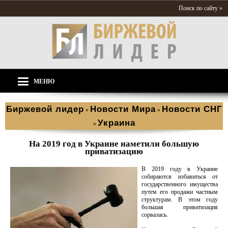
Поиск по сайту »
МЕНЮ
Биржевой лидер
Новости Мира
Новости СНГ
»
»
Украина
»
На 2019 год в Украине наметили большую
приватизацию
В 2019 году в Украине
собираются избавиться от
государственного имущества
путем его продажи частным
структурам. В этом году
большая приватизация
сорвалась.