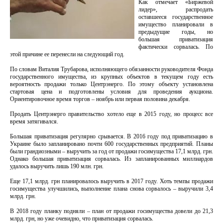
Как отмечает «Биржевой
лидер», распродать
оставшееся государственное
имущество планировали в
предыдущие годы, но
большая приватизация
фактически сорвалась. По
этой причине ее перенесли на следующий год.
По словам Виталия Трубарова, исполняющего обязанности руководителя Фонда
государственного имущества, из крупных объектов в текущем году есть
вероятность продажи только Центрэнерго. По этому объекту установлена
стартовая цена и подготовлены условия для проведения аукциона.
Ориентировочное время торгов – ноябрь или первая половина декабря.
Продать Центрэнерго правительство хотело еще в 2015 году, но процесс все
время затягивался.
Большая приватизация регулярно срывается. В 2016 году под приватизацию в
Украине было запланировано почти 600 государственных предприятий. Планы
были грандиозными – выручить за год от продажи госимущества 17,1 млрд. грн.
Однако большая приватизация сорвалась. Из запланированных миллиардов
удалось выручить лишь 190 млн. грн.
Еще 17,1 млрд. грн планировалось выручить в 2017 году. Хоть темпы продажи
госимущества улучшились, выполнение плана снова сорвалось – выручили 3,4
млрд. грн.
В 2018 году планку подняли – план от продажи госимущества довели до 21,3
млрд. грн, но уже очевидно, что приватизация сорвалась.