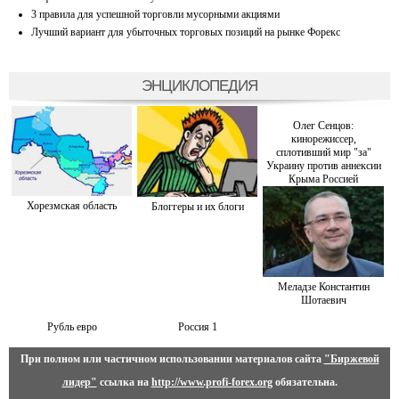
3 правила для успешной торговли мусорными акциями
Лучший вариант для убыточных торговых позиций на рынке Форекс
ЭНЦИКЛОПЕДИЯ
Олег Сенцов:
кинорежиссер,
сплотивший мир "за"
Украину против аннексии
Крыма Россией
Хорезмская область
Блоггеры и их блоги
Меладзе Константин
Шотаевич
Рубль евро
Россия 1
При полном или частичном использовании материалов сайта
"Биржевой
лидер"
ссылка на
http://www.profi-forex.org
обязательна.