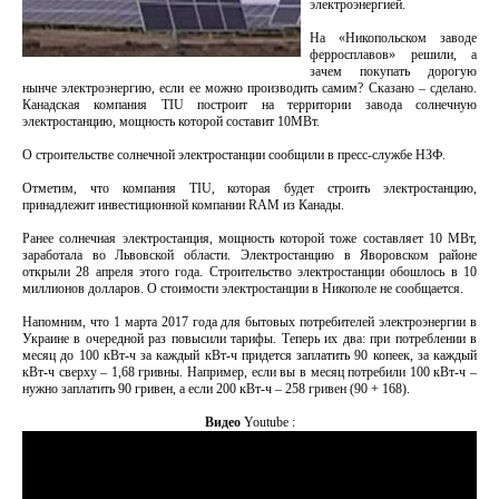
электроэнергией.
На «Никопольском заводе
ферросплавов» решили, а
зачем покупать дорогую
нынче электроэнергию, если ее можно производить самим? Сказано – сделано.
Канадская компания TIU построит на территории завода солнечную
электростанцию, мощность которой составит 10МВт.
О строительстве солнечной электростанции сообщили в пресс-службе НЗФ.
Отметим, что компания TIU, которая будет строить электростанцию,
принадлежит инвестиционной компании RAM из Канады.
Ранее солнечная электростанция, мощность которой тоже составляет 10 МВт,
заработала во Львовской области. Электростанцию в Яворовском районе
открыли 28 апреля этого года. Строительство электростанции обошлось в 10
миллионов долларов. О стоимости электростанции в Никополе не сообщается.
Напомним, что 1 марта 2017 года для бытовых потребителей электроэнергии в
Украине в очередной раз повысили тарифы. Теперь их два: при потреблении в
месяц до 100 кВт-ч за каждый кВт-ч придется заплатить 90 копеек, за каждый
кВт-ч сверху – 1,68 гривны. Например, если вы в месяц потребили 100 кВт-ч –
нужно заплатить 90 гривен, а если 200 кВт-ч – 258 гривен (90 + 168).
Видео
Youtube :