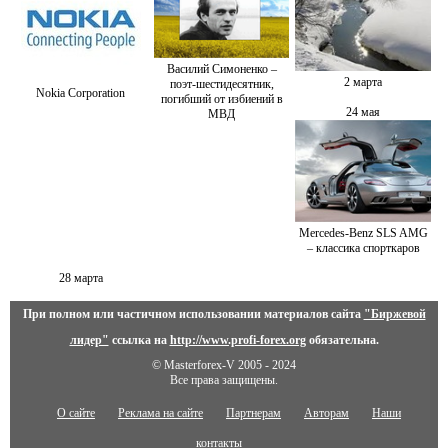
Василий Симоненко –
2 марта
поэт-шестидесятник,
Nokia Corporation
погибший от избиений в
24 мая
МВД
Mercedes-Benz SLS AMG
– классика спорткаров
28 марта
При полном или частичном использовании материалов сайта
"Биржевой
лидер"
ссылка на
http://www.profi-forex.org
обязательна.
© Masterforex-V 2005 - 2024
Все права защищены.
О сайте
Реклама на сайте
Партнерам
Авторам
Наши
контакты