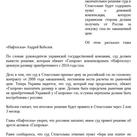
окончательное решение суда в
Стокгольме будет содержать
пункт о денежной
компенсации, которую
украинская сторона должна
получить от России за
покупку газа по завышенной
цене.
Об этом рассказал глава
«Нафтогаза» Андрей Коболев.
По словам руководителя украинской государственной компании, суд должен
вынести решение, которым обяжет «Газпром» компенсировать «Нафтогазу»
ценовую разницу приобретенного с 2014 года газа.
Дело в том, что суд в Стокгольме признал цену на российский газ по газовому
контракту от 2009 года завышенной, постановив вести расчеты по рыночной
цене. Теперь Украина надеется, что суд, который еще продолжается, обяжет
«Газпром» выплатить разницу в цене. Должна быть определена рыночная цена
на приобретенный Украиной у «Газпрома» газ, и сумма переплаты должна быть
востребована с россиян.
Коболев считает, что итоговое решение будет принято в Стокгольме через 2 или
3 месяца.
Глава «Нафтогаза» уверен, что россияне заплатят, иначе суд примет решение об
аресте активов «Газпрома».
Ранее сообщалось, что суд Стокгольма отменил пункт «бери или плати» по