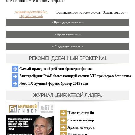
мнение напишите его в комментариях.
comments powered by
Возник вопрос по теме статьи - Задать вопрос »
HyperComments
« Предыдущая новость «
» Архив категории «
» Следующая новость »
РЕКОМЕНДОВАННЫЙ БРОКЕР №1
Самый правдивый рейтинг брокеров форекс
Автотрейдинг Pro-Rebate: копируй сделки VIP трейдеров бесплатно
Nord FX лучший форекс брокер 2019 года
ЖУРНАЛ «БИРЖЕВОЙ ЛИДЕР»
Читать онлайн
Скачать номер
Архив номеров
Партнерам