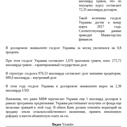
миллиард гривен, что по
текущему курсу составляет
72,35 миллиарда долларов.
Такой величины госдолг
Украины достиг к концу
марта 2017 года.
Соответствующие данные
приводит Министерство
финансов.
В долларовом эквиваленте госдолг Украины за месяц увеличился на 0,8
процента.
При этом госдолг Украины составляет 1,676 триллиона гривен, плюс 275,72
миллиарда гривен – гарантированный государством долг.
В структуре госдолга 976,53 миллиарда составляет долг внешним кредиторам,
699,6 миллиарда – внутренний долг.
В этом году госдолг Украины в долларовом эквиваленте вырос на 2,38
миллиарда USD.
Напомним, что ранее МВФ перечислил Украине еще 1 миллиард долларов в
рамках программы кредитования. Украина рассчитывает получить от фонда еще
несколько траншей в этой году. В обмен Киев должен отменить мораторий на
продажу земли сельскохозяйственного назначения, принять пенсионную
реформу и ввести абонентскую плату на газ.
Видео
Youtube :