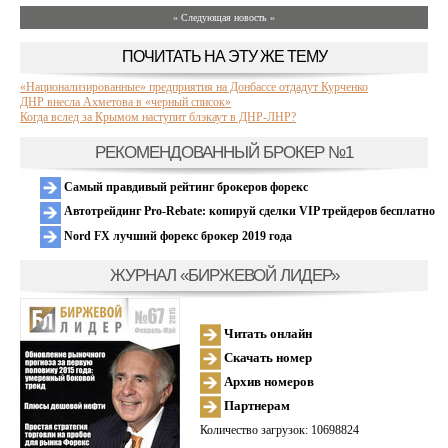
» Следующая новость »
ПОЧИТАТЬ НА ЭТУ ЖЕ ТЕМУ
«Национализированные» предприятия на Донбассе отдадут Курченко
ДНР внесла Ахметова в «черный список»
Когда вслед за Крымом наступит блэкаут в ДНР-ЛНР?
РЕКОМЕНДОВАННЫЙ БРОКЕР №1
Самый правдивый рейтинг брокеров форекс
Автотрейдинг Pro-Rebate: копируй сделки VIP трейдеров бесплатно
Nord FX лучший форекс брокер 2019 года
ЖУРНАЛ «БИРЖЕВОЙ ЛИДЕР»
Читать онлайн
Скачать номер
Архив номеров
Партнерам
Количество загрузок: 10698824