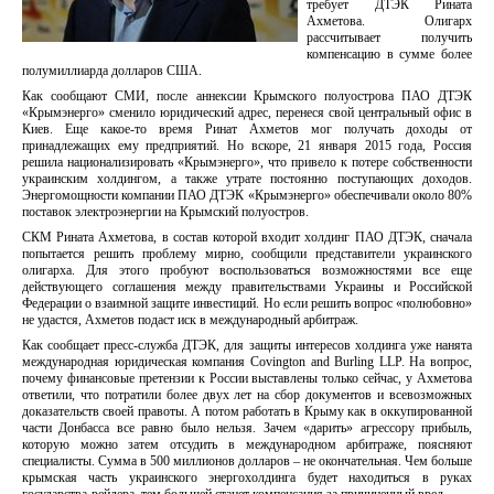
требует ДТЭК Рината
Ахметова. Олигарх
рассчитывает получить
компенсацию в сумме более
полумиллиарда долларов США.
Как сообщают СМИ, после аннексии Крымского полуострова ПАО ДТЭК
«Крымэнерго» сменило юридический адрес, перенеся свой центральный офис в
Киев. Еще какое-то время Ринат Ахметов мог получать доходы от
принадлежащих ему предприятий. Но вскоре, 21 января 2015 года, Россия
решила национализировать «Крымэнерго», что привело к потере собственности
украинским холдингом, а также утрате постоянно поступающих доходов.
Энергомощности компании ПАО ДТЭК «Крымэнерго» обеспечивали около 80%
поставок электроэнергии на Крымский полуостров.
СКМ Рината Ахметова, в состав которой входит холдинг ПАО ДТЭК, сначала
попытается решить проблему мирно, сообщили представители украинского
олигарха. Для этого пробуют воспользоваться возможностями все еще
действующего соглашения между правительствами Украины и Российской
Федерации о взаимной защите инвестиций. Но если решить вопрос «полюбовно»
не удастся, Ахметов подаст иск в международный арбитраж.
Как сообщает пресс-служба ДТЭК, для защиты интересов холдинга уже нанята
международная юридическая компания Covington and Burling LLP. На вопрос,
почему финансовые претензии к России выставлены только сейчас, у Ахметова
ответили, что потратили более двух лет на сбор документов и всевозможных
доказательств своей правоты. А потом работать в Крыму как в оккупированной
части Донбасса все равно было нельзя. Зачем «дарить» агрессору прибыль,
которую можно затем отсудить в международном арбитраже, поясняют
специалисты. Сумма в 500 миллионов долларов – не окончательная. Чем больше
крымская часть украинского энергохолдинга будет находиться в руках