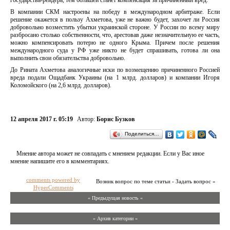
государства-рейдера, тем большей станет компенсация за причиненный вред.
В компании СКМ настроены на победу в международном арбитраже. Если
решение окажется в пользу Ахметова, уже не важно будет, захочет ли Россия
добровольно возместить убытки украинской стороне. У России по всему миру
разбросано столько собственности, что, арестовав даже незначительную ее часть,
можно компенсировать потерю не одного Крыма. Причем после решения
международного суда у РФ уже никто не будет спрашивать, готова ли она
выполнить свои обязательства добровольно.
До Рината Ахметова аналогичные иски по возмещению причиненного Россией
вреда подали Ощадбанк Украины (на 1 млрд. долларов) и компании Игоря
Коломойского (на 2,6 млрд. долларов).
12 апреля 2017 г. 05:19
Автор:
Борис Бузков
Поделиться…
Мнение автора может не совпадать с мнением редакции. Если у Вас иное
мнение напишите его в комментариях.
comments powered by
Возник вопрос по теме статьи - Задать вопрос »
HyperComments
« Предыдущая новость «
» Архив категории «