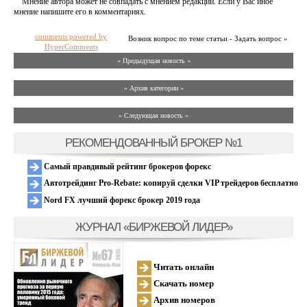
Мнение автора может не совпадать с мнением редакции. Если у Вас иное
мнение напишите его в комментариях.
comments powered by
Возник вопрос по теме статьи - Задать вопрос »
HyperComments
« Предыдущая новость «
» Архив категории «
» Следующая новость »
РЕКОМЕНДОВАННЫЙ БРОКЕР №1
Самый правдивый рейтинг брокеров форекс
Автотрейдинг Pro-Rebate: копируй сделки VIP трейдеров бесплатно
Nord FX лучший форекс брокер 2019 года
ЖУРНАЛ «БИРЖЕВОЙ ЛИДЕР»
Читать онлайн
Скачать номер
Архив номеров