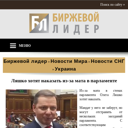
Поиск по сайту »
МЕНЮ
Биржевой лидер
Новости Мира
Новости СНГ
»
»
Украина
»
Ляшко хотят наказать из-за мата в парламенте
Из-за мата в стенах
парламента Олега Ляшко
хотят наказать.
Мандат у него не заберут, но
могут отстранить от
нескольких заседаний
парламента. С
соответствующим