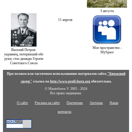
3 августа
11 апреля
Мое пространство -
Василий Петров:
MySpace
украинец, потерявший обе
руки, стал дважды Героем
Советского Союза
При полном или частичном использовании материалов сайта
"Биржевой
лидер"
ссылка на
http://www.profi-forex.org
обязательна.
© Masterforex-V 2005 - 2024
Все права защищены.
О сайте
Реклама на сайте
Партнерам
Авторам
Наши
контакты