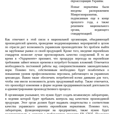
евроассоциации Украины.
Новые нормативы были
введены распоряжением
Минрегионразвития,
подписанным еще в конце
прошлого года, а также
решением национального
органа, ведающего
стандартизацией.
Как отмечают в этой связи в национальной организации, объединяющей
производителей цемента, проведение модернизационных мероприятий в целом
по отрасли даст возможность украинским производителям без проблем выйти
на зарубежные рынки со своей продукцией. Кроме того, введение европейских
стандартов позволит лучше прогнозировать качество сооружений. В то же
время в «Укрцементе» признают, что процедура перехода на европейские
требования займет немало времени и потребует больших вложений. Отмечается
необходимость постоянной работы над совершенствованием законодательных
норм. Помимо того, собственникам необходимо будет позаботиться о
повышении уровня профессионализма персонала, работающего на украинских
цемзаводах. Важно также обеспечить потребителей всеми данными для того,
чтобы они имели возможность делать продуманный выбор. Также отмечается,
что произойдут изменения и форме ведения предпринимательской деятельности
и администрирования производственного процесса.
В организации указывают, что нужно будет создать независимую лабораторию,
в ведении которой будет пребывать контроль над качеством производимой
продукции. Этот орган должен будет выдавать свидетельства о соответствии
качества украинского цемента европейским нормативам. Помимо того,
лаборатории, функционирующие на предприятиях, также нужно будет