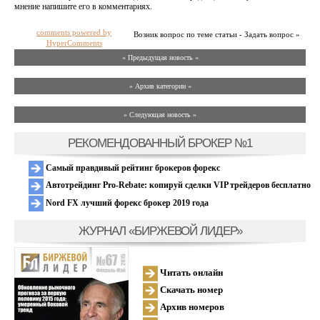
мнение напишите его в комментариях.
comments powered by
Возник вопрос по теме статьи - Задать вопрос »
HyperComments
« Предыдущая новость «
» Архив категории «
» Следующая новость »
РЕКОМЕНДОВАННЫЙ БРОКЕР №1
Самый правдивый рейтинг брокеров форекс
Автотрейдинг Pro-Rebate: копируй сделки VIP трейдеров бесплатно
Nord FX лучший форекс брокер 2019 года
ЖУРНАЛ «БИРЖЕВОЙ ЛИДЕР»
Читать онлайн
Скачать номер
Архив номеров