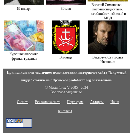
Василий Симоненко –
19 января
30 мая
поэт-шестидесятник,
погибший от избиений в
МВД
Курс швейцарского
Винница
Вакарчук Святослав
франка: графики
Иванович
При полном или частичном использовании материалов сайта
"Биржевой
лидер"
ссылка на
http://www.profi-forex.org
обязательна.
© Masterforex-V 2005 - 2024
Все права защищены.
О сайте
Реклама на сайте
Партнерам
Авторам
Наши
контакты