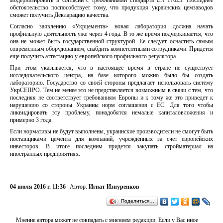
модернизировать в согласии с требованиями стандарта EN 17025. Последнее
обстоятельство поспособствует тому, что продукция украинских цемзаводов
сможет получить Декларацию качества.
Согласно заявлению «Укрцемента» новая лаборатория должна начать
профильную деятельность уже через 4 года. В то же время подчеркивается, что
она не может быть государственной структурой. Ее следует оснастить самым
современным оборудованием, снабдить компетентными сотрудниками. Придется
еще получить аттестацию у европейского профильного регулятора.
При этом указывается, что в настоящее время в стране не существует
исследовательского центра, на базе которого можно было бы создать
лабораторию. Государство со своей стороны предлагает использовать систему
УкрСЕПРО. Тем не менее это не представляется возможным в связи с тем, что
последняя не соответствует требованиям Европы и к тому же это приведет к
нарушению со стороны Украины норм соглашения с ЕС. Для того чтобы
ликвидировать эту проблему, понадобятся немалые капиталовложения и
примерно 3 года.
Если нормативы не будут выполнены, украинские производители не смогут быть
поставщиками цемента для компаний, учрежденных за счет европейских
инвесторов. В итоге последним придется закупать стройматериал на
иностранных предприятиях.
04 июля 2016 г. 11:36
Автор:
Игнат Изнуренков
Поделиться…
Мнение автора может не совпадать с мнением редакции. Если у Вас иное