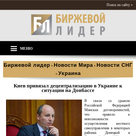
Поиск по сайту »
МЕНЮ
Биржевой лидер
Новости Мира
Новости СНГ
»
»
Украина
»
Киев привязал децентрализацию в Украине к
ситуации на Донбассе
В связи со срывом
Российской Федерацией
Минских договоренностей,
что привело к
невозможности
осуществления местного
самоуправления в некоторых
районах Донецкой и