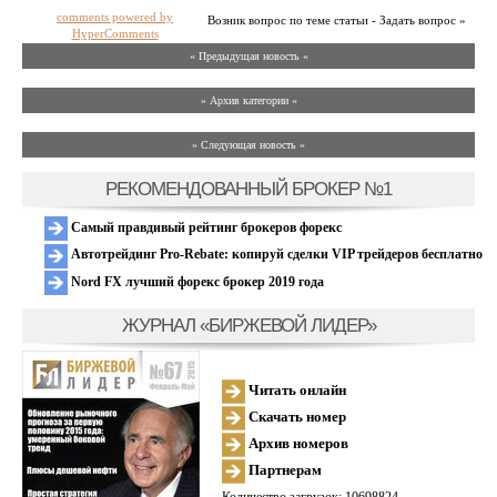
comments powered by
Возник вопрос по теме статьи - Задать вопрос »
HyperComments
« Предыдущая новость «
» Архив категории «
» Следующая новость »
РЕКОМЕНДОВАННЫЙ БРОКЕР №1
Самый правдивый рейтинг брокеров форекс
Автотрейдинг Pro-Rebate: копируй сделки VIP трейдеров бесплатно
Nord FX лучший форекс брокер 2019 года
ЖУРНАЛ «БИРЖЕВОЙ ЛИДЕР»
Читать онлайн
Скачать номер
Архив номеров
Партнерам
Количество загрузок: 10698824