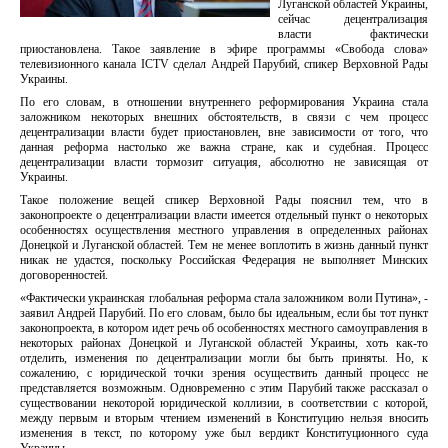
Луганской областей Украины,
сейчас децентрализация
власти фактически
приостановлена. Такое заявление в эфире программы «Свобода слова»
телевизионного канала ICTV сделал Андрей Парубий, спикер Верховной Рады
Украины.
По его словам, в отношении внутреннего реформирования Украина стала
заложником некоторых внешних обстоятельств, в связи с чем процесс
децентрализации власти будет приостановлен, вне зависимости от того, что
данная реформа настолько же важна стране, как и судебная. Процесс
децентрализации власти тормозит ситуация, абсолютно не зависящая от
Украины.
Такое положение вещей спикер Верховной Рады пояснил тем, что в
законопроекте о децентрализации власти имеется отдельный пункт о некоторых
особенностях осуществления местного управления в определенных районах
Донецкой и Луганской областей. Тем не менее воплотить в жизнь данный пункт
никак не удастся, поскольку Российская Федерация не выполняет Минских
договоренностей.
«Фактически украинская глобальная реформа стала заложником воли Путина», -
заявил Андрей Парубий. По его словам, было бы идеальным, если бы тот пункт
законопроекта, в котором идет речь об особенностях местного самоуправления в
некоторых районах Донецкой и Луганской областей Украины, хоть как-то
отделить, изменения по децентрализации могли бы быть приняты. Но, к
сожалению, с юридической точки зрения осуществить данный процесс не
представляется возможным. Одновременно с этим Парубий также рассказал о
существовании некоторой юридической коллизии, в соответствии с которой,
между первым и вторым чтением изменений в Конституцию нельзя вносить
изменения в текст, по которому уже был вердикт Конституционного суда