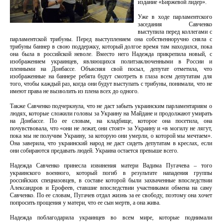
издание «Биржевой лидер».
Уже в ходе парламентского
заседания Савченко
выступила перед коллегами с
парламентской трибуны. Перед выступлением она собственноручно сняла с
трибуны баннер в свою поддержку, который долгое время там находился, пока
она была в российской неволе. Вместо него Надежда прикрепила новый, с
изображением украинцев, являющихся политзаключенными в России и
пленными на Донбассе. Объясняя свой посыл, депутат отметила, что
изображенные на баннере ребята будут смотреть в глаза всем депутатам для
того, чтобы каждый раз, когда они будут выступать с трибуны, понимали, что не
имеют права не вызволить из плена всех до одного.
Также Савченко подчеркнула, что не даст забыть украинским парламентариям о
людях, которые сложили головы за Украину на Майдане и продолжают умирать
на Донбассе. По ее словам, на кладбище, которое она посетила, она
почувствовала, что «они не лежат, они стоят» за Украину и «в могилу не лягут,
пока мы не получим Украину, за которую они умерли, о которой мы мечтаем».
Она заверила, что украинский народ не даст сидеть депутатам в креслах, если
они собираются предавать людей. Украина остается превыше всего.
Надежда Савченко принесла извинения матери Вадима Пугачева – того
украинского военного, который погиб в результате нападения группы
российских спецназовцев, в составе которой были захваченные впоследствии
Александров и Ерофеев, ставшие впоследствии участниками обмена на саму
Савченко. По ее словам, Пугачев отдал жизнь за ее свободу, поэтому она хочет
попросить прощения у матери, что ее сын мертв, а она жива.
Надежда поблагодарила украинцев во всем мире, которые поднимали