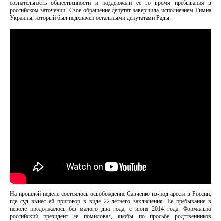
сознательность общественности и поддержали ее во время пребывания в
российском заточении. Свое обращение депутат завершила исполнением Гимна
Украины, который был подхвачен остальными депутатами Рады.
На прошлой неделе состоялось освобождение Савченко из-под ареста в России,
где суд вынес ей приговор в виде 22-летнего заключения. Ее пребывание в
неволе продолжалось без малого два года, с июня 2014 года. Формально
российский президент ее помиловал, якобы по просьбе родственников