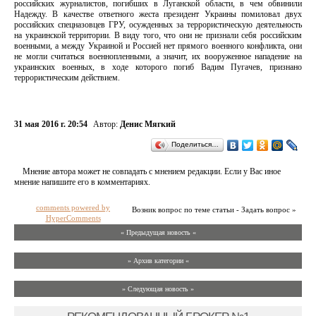
российских журналистов, погибших в Луганской области, в чем обвинили
Надежду. В качестве ответного жеста президент Украины помиловал двух
российских спецназовцев ГРУ, осужденных за террористическую деятельность
на украинской территории. В виду того, что они не признали себя российским
военными, а между Украиной и Россией нет прямого военного конфликта, они
не могли считаться военнопленными, а значит, их вооруженное нападение на
украинских военных, в ходе которого погиб Вадим Пугачев, признано
террористическим действием.
31 мая 2016 г. 20:54
Автор:
Денис Мягкий
Поделиться…
Мнение автора может не совпадать с мнением редакции. Если у Вас иное
мнение напишите его в комментариях.
comments powered by
Возник вопрос по теме статьи - Задать вопрос »
HyperComments
« Предыдущая новость «
» Архив категории «
» Следующая новость »