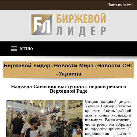
Поиск по сайту »
МЕНЮ
Биржевой лидер
Новости Мира
Новости СНГ
»
»
Украина
»
Надежда Савченко выступила с первой речью в
Верховной Раде
Сегодня народный депутат
Украины Надежда Савченко
провела свой первый рабочий
день в стенах украинского
парламента. Важно отметить,
что на работу она добралась
на городском транспорте. С
подробностями знакомит