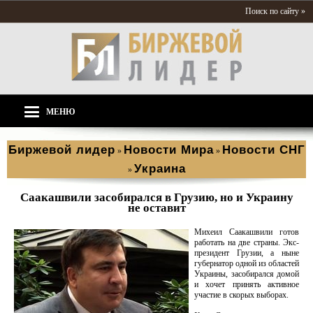
Поиск по сайту »
МЕНЮ
Биржевой лидер
Новости Мира
Новости СНГ
»
»
Украина
»
Саакашвили засобирался в Грузию, но и Украину
не оставит
Михеил Саакашвили готов
работать на две страны. Экс-
президент Грузии, а ныне
губернатор одной из областей
Украины, засобирался домой
и хочет принять активное
участие в скорых выборах.