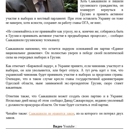
Хоть Саакашвили и лишили
грузинского гражданства, он
планирует вернуться в
Грузию и принять активное
участие в выборах в местный парламент. При этом оставлять Украину он тоже
не намерен, хотя ясности, сохранит ли работу главы ОГА, не внес.
«Не сомневайтесь и не принимайте как угрозу, но я, конечно же, собираюсь быть
в Грузии и принимать активное участие в предвыборных процессах», - сообщил
Саакашвили грузинскому телеканалу.
Саакашвили напомнил, что остается лидером основанной им партии «Единое
национальное движение». Он полностью уверен в победе своей политической
силы на очередных выборах в Грузии.
Как отмечает «Биржевой лидер», в Украине принято, если чиновник участвует в
выборах, он или увольняется, или берет отпуск. А тут речь идет о том, что
украинский чиновник будет принимать участие в выборах за пределами страны.
Очевидно, что в таком случае кресло главы государственной администрации
Одесской области, ныне занимаемой экс-президентом Грузии, скоро станет
вакантным.
Отметим также, что Саакашвили может создать свою партию и в Украине.
Несколько дней назад об этом сообщил Давид Сакварелидзе, недавно уволенный
с должности прокурора области. Он тоже будет состоять в этой партии.
Читайте также:
Саакашвили не нравится закон
, из-за которого он потерял двух
замов.
Видео
Youtube :