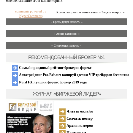
мнение напишите его в комментариях.
comments powered by
Возник вопрос по теме статьи - Задать вопрос »
HyperComments
« Предыдущая новость «
» Архив категории «
» Следующая новость »
РЕКОМЕНДОВАННЫЙ БРОКЕР №1
Самый правдивый рейтинг брокеров форекс
Автотрейдинг Pro-Rebate: копируй сделки VIP трейдеров бесплатно
Nord FX лучший форекс брокер 2019 года
ЖУРНАЛ «БИРЖЕВОЙ ЛИДЕР»
Читать онлайн
Скачать номер
Архив номеров
Партнерам