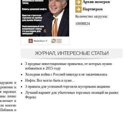
Архив номеров
Партнерам
Количество загрузок:
10698824
ЖУРНАЛ, ИНТЕРЕСНЫЕ СТАТЬИ
3 вредные инвестиционные привычки, от которых нужно
избавиться в 2015 году
Холодная война с Россией никогда и не заканчивалась
Нефть: Все могло быть и хуже…
Радуцким и
3 правила для успешной торговли мусорными акциями
временно и
ов паровых
Лучший вариант для убыточных торговых позиций на рынке
саны лично
Форекс
включает в
яли многие
 Шабанов и