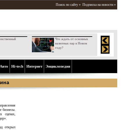
Поиск по сайту »
Подписка на новости »
инственный
Что ждать от основных
валютных пар в Новом
году?
Aвто
Hi-tech
Интернет
Энциклопедия
ина
аправления
е бизнесы.
х сценах,
дер».
ад открыл