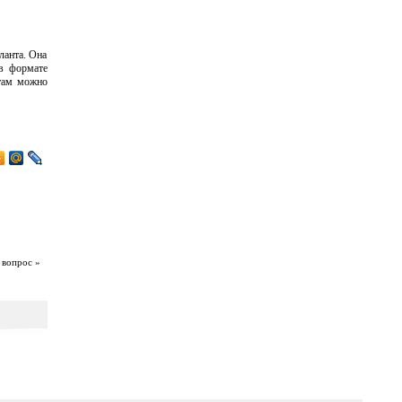
ланта. Она
 в формате
 там можно
 вопрос »