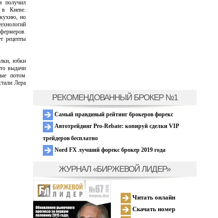
м получил
 в Киеве.
 кухню, но
ехнологий
 фермеров.
ет рецепты
лки, юбки
сто выдачи
рые потом
стали Лера
РЕКОМЕНДОВАННЫЙ БРОКЕР №1
Самый правдивый рейтинг брокеров форекс
Автотрейдинг Pro-Rebate: копируй сделки VIP
трейдеров бесплатно
Nord FX лучший форекс брокер 2019 года
ЖУРНАЛ «БИРЖЕВОЙ ЛИДЕР»
Читать онлайн
Скачать номер