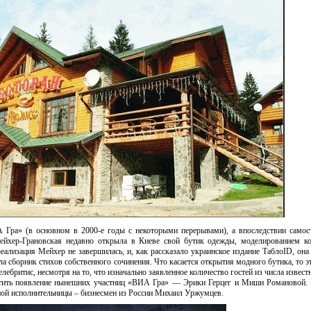
Гра» (в основном в 2000-е годы с некоторыми перерывами), а впоследствии самос
ейхер-Грановская недавно открыла в Киеве свой бутик одежды, моделированием ко
еализация Мейхер не завершилась, и, как рассказало украинское издание ТаблоID, она
сборник стихов собственного сочинения. Что касается открытия модного бутика, то э
ебритис, несмотря на то, что изначально заявленное количество гостей из числа извест
етить появление нынешних участниц «ВИА Гра» — Эрики Герцег и Миши Романовой.
ой исполнительницы – бизнесмен из России Михаил Уржумцев.