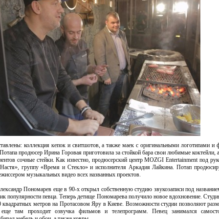
тавлены: коллекция кепок и свитшотов, а также маек с оригинальными логотипами и 
 Потапа продюсер Ирина Горовая приготовила за стойкой бара свои любимые коктейли, 
иентов сочные стейки. Как известно, продюсерский центр MOZGI Entertainment под ру
 Настя», группу «Время и Стекло» и исполнителя Аркадия Лайкина. Потап продюсир
режиссером музыкальных видео всех названных проектов.
ександр Пономарев еще в 90-х открыл собственную студию звукозаписи под название
пик популярности певца. Теперь детище Пономарева получило новое вдохновение. Студи
 квадратных метров на Протасовом Яру в Киеве. Возможности студии позволяют разм
 еще там проходит озвучка фильмов и телепрограмм. Певец занимался самост
бирал мебель и обои, а также ковры.