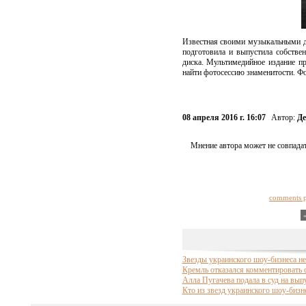
Известная своими музыкальными до
подготовила и выпустила собстве
диска. Мультимедийное издание п
найти фотосессию знаменитости. Ф
08 апреля 2016 г. 16:07
Автор:
Де
Мнение автора может не совпадат
comments 
Звезды украинского шоу-бизнеса не
Кремль отказался комментировать 
Алла Пугачева подала в суд на вып
Кто из звезд украинского шоу-бизн