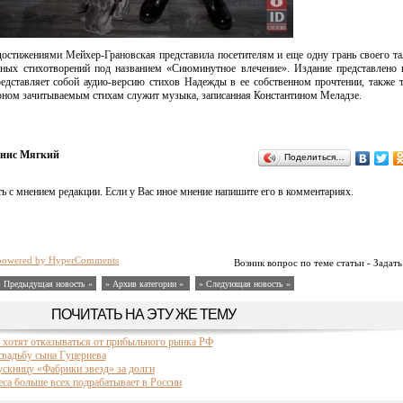
стижениями Мейхер-Грановская представила посетителям и еще одну грань своего та
нных стихотворений под названием «Сиюминутное влечение». Издание представлено
редставляет собой аудио-версию стихов Надежды в ее собственном прочтении, также
оном зачитываемым стихам служит музыка, записанная Константином Меладзе.
нис Мягкий
Поделиться…
ь с мнением редакции. Если у Вас иное мнение напишите его в комментариях.
powered by HyperComments
Возник вопрос по теме статьи - Задать
« Предыдущая новость «
» Архив категории «
» Следующая новость »
ПОЧИТАТЬ НА ЭТУ ЖЕ ТЕМУ
 хотят отказываться от прибыльного рынка РФ
свадьбу сына Гуцериева
ускницу «Фабрики звезд» за долги
еса больше всех подрабатывает в России