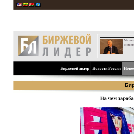
Милли
инвест
Биржевой лидер
Новости России
Ново
Би
На чем зараба