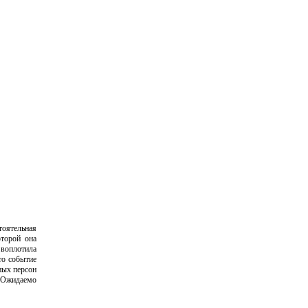
тоятельная
торой она
 воплотила
то событие
ных персон
 Ожидаемо