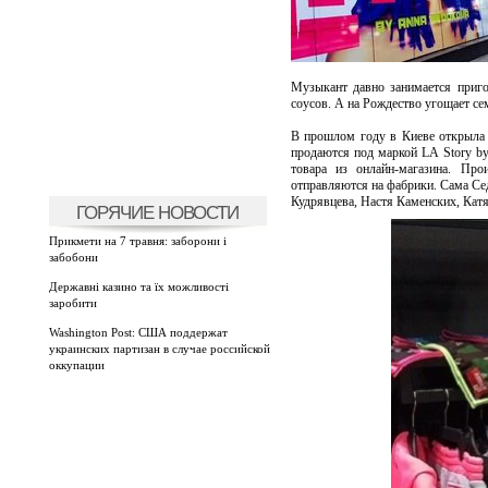
Музыкант давно занимается приго
соусов. А на Рождество угощает се
В прошлом году в Киеве открыла
продаются под маркой LA Story b
товара из онлайн-магазина. Про
отправляются на фабрики. Сама Сед
Кудрявцева, Настя Каменских, Катя
ГОРЯЧИЕ НОВОСТИ
Прикмети на 7 травня: заборони і
забобони
Державні казино та їх можливості
заробити
Washington Post: США поддержат
украинских партизан в случае российской
оккупации