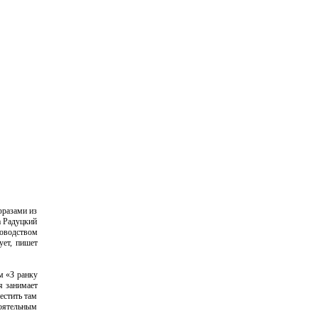
фразами из
а Радуцкий
ководством
ует, пишет
м «З ранку
я занимает
естить там
оятельным