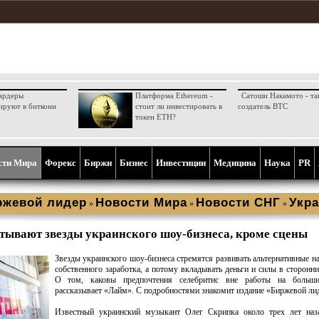
ардеры
Платформа Ethereum -
Сатоши Накамото - та
ируют в биткоин
стоит ли инвестировать в
создатель BTC
токен ETH?
сти Мира
Форекс
Биржи
Бизнес
Инвестиции
Медицина
Наука
PR
ржевой лидер
Новости Мира
Новости СНГ
Укра
»
»
»
тывают звезды украинского шоу-бизнеса, кроме сцены
Звезды украинского шоу-бизнеса стремятся развивать альтернативные н
собственного заработка, а потому вкладывать деньги и силы в сторонни
О том, каковы предпочтения селебритис вне работы на больши
рассказывает «Лайм». С подробностями знакомит издание «Биржевой ли
Известный украинский музыкант Олег Скрипка около трех лет наз