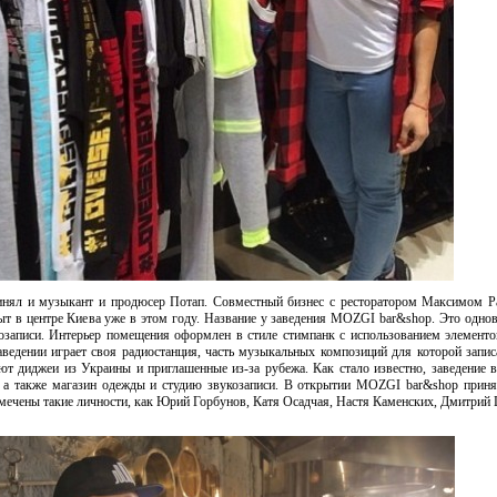
инял и музыкант и продюсер Потап. Совместный бизнес с ресторатором Максимом 
т в центре Киева уже в этом году. Название у заведения MOZGI bar&shop. Это одно
укозаписи. Интерьер помещения оформлен в стиле стимпанк с использованием элемент
ведении играет своя радиостанция, часть музыкальных композиций для которой запи
т диджеи из Украины и приглашенные из-за рубежа. Как стало известно, заведение 
р, а также магазин одежды и студию звукозаписи. В открытии MOZGI bar&shop прин
амечены такие личности, как Юрий Горбунов, Катя Осадчая, Настя Каменских, Дмитрий