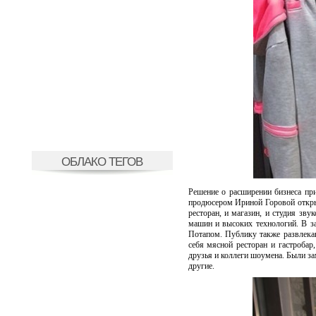
ОБЛАКО ТЕГОВ
Решение о расширении бизнеса пр
продюсером Ириной Горовой откры
ресторан, и магазин, и студия зв
машин и высоких технологий. В за
Потапом. Публику также развлекаю
себя мясной ресторан и гастроба
друзья и коллеги шоумена. Были з
другие.