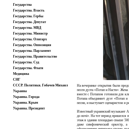
Государства
Государства. Власть
Государства. Гербы
Государства. Депутат
Государства. МВД
Государства. Министр
Государства. Олигарх
Государства. Оппозиция
Государства. Парламент
Государства. Правительство
Государства. Суд
Государства. Флаги
Медицина
СНГ
СССР. Политики. Гобачев Михаил
На вечеринке открытия были предс
песен дуэта «Потап и Настя». Жена
Украина
вместе с Потапом готовили для кл
Украина. Города
Потапа объединяет дуэт «Потап и
Украина. Крым
песни, и выступает сценаристом и 
Украина. Президент
Известный украинский музыкант Ал
до ночi». На тот период пришелся 
этаж в здании площадью свыше 500
даже симфонический оркестр, а
оформлением интерьера студии, под