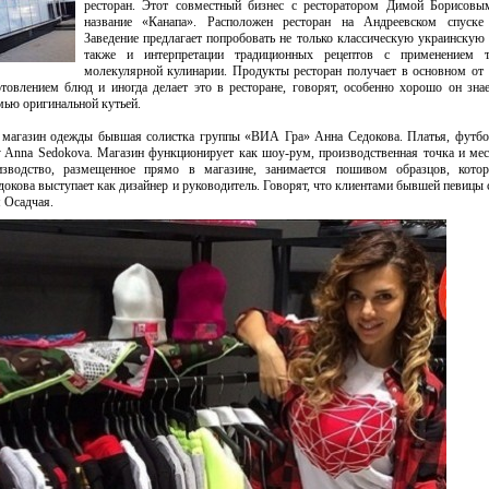
ресторан. Этот совместный бизнес с ресторатором Димой Борисовы
название «Канапа». Расположен ресторан на Андреевском спуске
Заведение предлагает попробовать не только классическую украинскую
также и интерпретации традиционных рецептов с применением т
молекулярной кулинарии. Продукты ресторан получает в основном от
товлением блюд и иногда делает это в ресторане, говорят, особенно хорошо он зна
мью оригинальной кутьей.
 магазин одежды бывшая солистка группы «ВИА Гра» Анна Седокова. Платья, футбо
y Anna Sedokova. Магазин функционирует как шоу-рум, производственная точка и ме
изводство, размещенное прямо в магазине, занимается пошивом образцов, кото
окова выступает как дизайнер и руководитель. Говорят, что клиентами бывшей певицы 
 Осадчая.