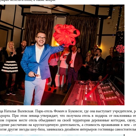
а Наталья Валевская. Парк-отель Фомич в Буковеле, где она выступает учредителем, 
урорта. При этом певица утверждает, что получила отель в подарок от поклонника ее
м горном месте отель объединяет на своей территории деревянные коттеджи, сауну,
дение рассчитано на круглогодичную деятельность, а стоимость проживания в нем - о
многие другие звезды шоу-биза, занималась дизайном интерьеров гостиницы самостоятель