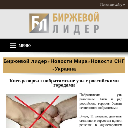
Поиск по сайту »
МЕНЮ
Биржевой лидер
Новости Мира
Новости СНГ
»
»
Украина
»
Киев разорвал побратимские узы с российскими
городами
Побратимские узы
разорваны. Киев и ряд
российских городов больше
не являются побратимами.
Вчера, 11 февраля, депутаты
столичного горсовета прияли
решение в одностороннем