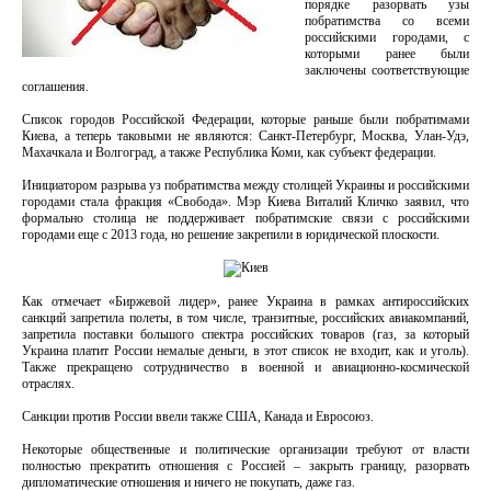
порядке разорвать узы
побратимства со всеми
российскими городами, с
которыми ранее были
заключены соответствующие
соглашения.
Список городов Российской Федерации, которые раньше были побратимами
Киева, а теперь таковыми не являются: Санкт-Петербург, Москва, Улан-Удэ,
Махачкала и Волгоград, а также Республика Коми, как субъект федерации.
Инициатором разрыва уз побратимства между столицей Украины и российскими
городами стала фракция «Свобода». Мэр Киева Виталий Кличко заявил, что
формально столица не поддерживает побратимские связи с российскими
городами еще с 2013 года, но решение закрепили в юридической плоскости.
Как отмечает «Биржевой лидер», ранее Украина в рамках антироссийских
санкций запретила полеты, в том числе, транзитные, российских авиакомпаний,
запретила поставки большого спектра российских товаров (газ, за который
Украина платит России немалые деньги, в этот список не входит, как и уголь).
Также прекращено сотрудничество в военной и авиационно-космической
отраслях.
Санкции против России ввели также США, Канада и Евросоюз.
Некоторые общественные и политические организации требуют от власти
полностью прекратить отношения с Россией – закрыть границу, разорвать
дипломатические отношения и ничего не покупать, даже газ.