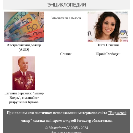
ЭНЦИКЛОПЕДИЯ
Заменители алмазов
Австралийский доллар
Злата Огневич
(AUD)
Сонник
Юрий Слободян
Евгений Березняк: "майор
Вихрь", спасший от
разрушения Краков
При полном или частичном использовании материалов сайта
"Биржевой
лидер"
ссылка на
http://www.profi-forex.org
обязательна.
© Masterforex-V 2005 - 2024
Все права защищены.