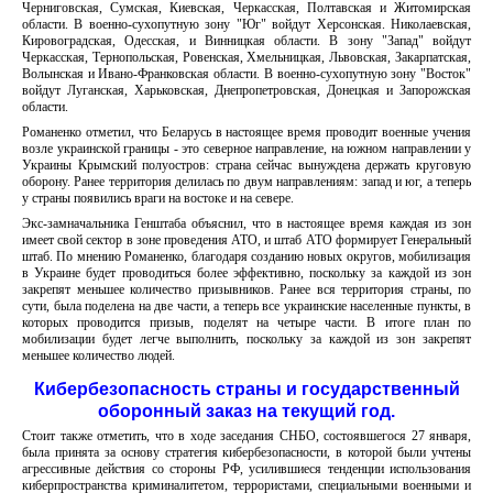
Черниговская, Сумская, Киевская, Черкасская, Полтавская и Житомирская
области. В военно-сухопутную зону "Юг" войдут Херсонская. Николаевская,
Кировоградская, Одесская, и Винницкая области. В зону "Запад" войдут
Черкасская, Тернопольская, Ровенская, Хмельницкая, Львовская, Закарпатская,
Волынская и Ивано-Франковская области. В военно-сухопутную зону "Восток"
войдут Луганская, Харьковская, Днепропетровская, Донецкая и Запорожская
области.
Романенко отметил, что Беларусь в настоящее время проводит военные учения
возле украинской границы - это северное направление, на южном направлении у
Украины Крымский полуостров: страна сейчас вынуждена держать круговую
оборону. Ранее территория делилась по двум направлениям: запад и юг, а теперь
у страны появились враги на востоке и на севере.
Экс-замначальника Генштаба объяснил, что в настоящее время каждая из зон
имеет свой сектор в зоне проведения АТО, и штаб АТО формирует Генеральный
штаб. По мнению Романенко, благодаря созданию новых округов, мобилизация
в Украине будет проводиться более эффективно, поскольку за каждой из зон
закрепят меньшее количество призывников. Ранее вся территория страны, по
сути, была поделена на две части, а теперь все украинские населенные пункты, в
которых проводится призыв, поделят на четыре части. В итоге план по
мобилизации будет легче выполнить, поскольку за каждой из зон закрепят
меньшее количество людей.
Кибербезопасность страны и государственный
оборонный заказ на текущий год.
Стоит также отметить, что в ходе заседания СНБО, состоявшегося 27 января,
была принята за основу стратегия кибербезопасности, в которой были учтены
агрессивные действия со стороны РФ, усилившиеся тенденции использования
киберпространства криминалитетом, террористами, специальными военными и