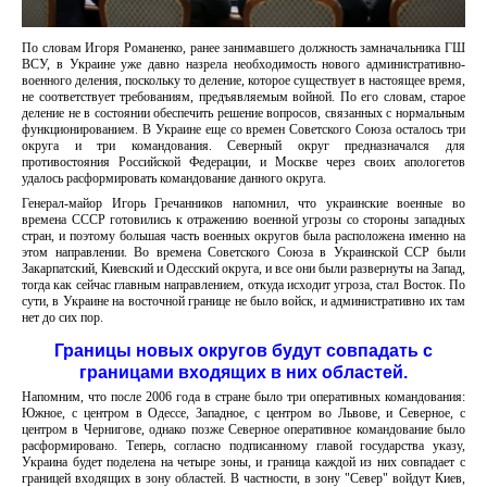
По словам Игоря Романенко, ранее занимавшего должность замначальника ГШ
ВСУ, в Украине уже давно назрела необходимость нового административно-
военного деления, поскольку то деление, которое существует в настоящее время,
не соответствует требованиям, предъявляемым войной. По его словам, старое
деление не в состоянии обеспечить решение вопросов, связанных с нормальным
функционированием. В Украине еще со времен Советского Союза осталось три
округа и три командования. Северный округ предназначался для
противостояния Российской Федерации, и Москве через своих апологетов
удалось расформировать командование данного округа.
Генерал-майор Игорь Гречанников напомнил, что украинские военные во
времена СССР готовились к отражению военной угрозы со стороны западных
стран, и поэтому большая часть военных округов была расположена именно на
этом направлении. Во времена Советского Союза в Украинской ССР были
Закарпатский, Киевский и Одесский округа, и все они были развернуты на Запад,
тогда как сейчас главным направлением, откуда исходит угроза, стал Восток. По
сути, в Украине на восточной границе не было войск, и административно их там
нет до сих пор.
Границы новых округов будут совпадать с
границами входящих в них областей.
Напомним, что после 2006 года в стране было три оперативных командования:
Южное, с центром в Одессе, Западное, с центром во Львове, и Северное, с
центром в Чернигове, однако позже Северное оперативное командование было
расформировано. Теперь, согласно подписанному главой государства указу,
Украина будет поделена на четыре зоны, и граница каждой из них совпадает с
границей входящих в зону областей. В частности, в зону "Север" войдут Киев,