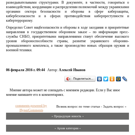
разведывательными структурами. В документе, в частности, говориться о
взаимодействии, координации и распределении полномочий между украинскими
органами сектора безопасности и обороны в сфере киберзащиты,
кибербезопасности и в сферах противодействия киберпреступности и
кибертерроризму.
Определил Совет нацбезопасности и обороны в ходе заседания и приоритетные
направления в государственном оборонном заказе – по информации пресс-
службы СНБО, приоритетными направлениями станут обеспечение высокого
уровня обороноспособности страны, развитие украинского оборонно-
промышленного комплекса, а также производство новых образцов оружия и
военной техники.
06 февраля 2016 г. 09:44
Автор:
Алексей Иванов
Поделиться…
Мнение автора может не совпадать с мнением редакции. Если у Вас иное
мнение напишите его в комментариях.
comments powered by
Возник вопрос по теме статьи - Задать вопрос »
HyperComments
« Предыдущая новость «
» Архив категории «