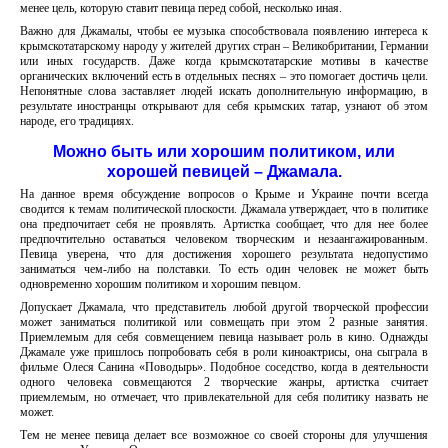
менее цель, которую ставит певица перед собой, несколько иная.
Важно для Джамалы, чтобы ее музыка способствовала появлению интереса к
крымскотатарскому народу у жителей других стран – Великобритании, Германии
или иных государств. Даже когда крымскотатарские мотивы в качестве
органических включений есть в отдельных песнях – это помогает достичь цели.
Непонятные слова заставляет людей искать дополнительную информацию, в
результате иностранцы открывают для себя крымских татар, узнают об этом
народе, его традициях.
Можно быть или хорошим политиком, или
хорошей певицей – Джамала.
На данное время обсуждение вопросов о Крыме и Украине почти всегда
сводится к темам политической плоскости. Джамала утверждает, что в политике
она предпочитает себя не проявлять. Артистка сообщает, что для нее более
предпочтительно оставаться человеком творческим и незаангажированным.
Певица уверена, что для достижения хорошего результата недопустимо
заниматься чем-либо на полставки. То есть один человек не может быть
одновременно хорошим политиком и хорошим певцом.
Допускает Джамала, что представитель любой другой творческой профессии
может заниматься политикой или совмещать при этом 2 разные занятия.
Приемлемым для себя совмещением певица называет роль в кино. Однажды
Джамале уже пришлось попробовать себя в роли киноактрисы, она сыграла в
фильме Олеся Санина «Поводырь». Подобное соседство, когда в деятельности
одного человека совмещаются 2 творческие жанры, артистка считает
приемлемым, но отмечает, что привлекательной для себя политику назвать не
может.
Тем не менее певица делает все возможное со своей стороны для улучшения