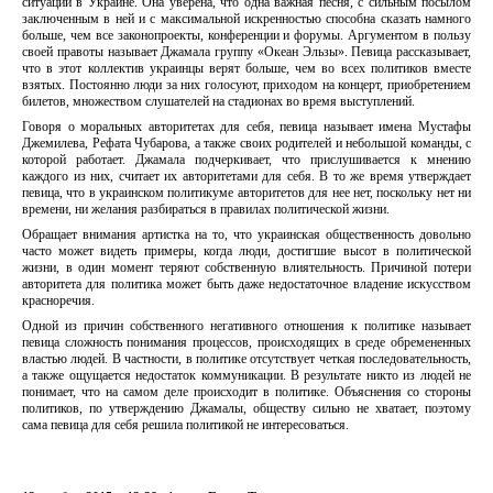
ситуации в Украине. Она уверена, что одна важная песня, с сильным посылом
заключенным в ней и с максимальной искренностью способна сказать намного
больше, чем все законопроекты, конференции и форумы. Аргументом в пользу
своей правоты называет Джамала группу «Океан Эльзы». Певица рассказывает,
что в этот коллектив украинцы верят больше, чем во всех политиков вместе
взятых. Постоянно люди за них голосуют, приходом на концерт, приобретением
билетов, множеством слушателей на стадионах во время выступлений.
Говоря о моральных авторитетах для себя, певица называет имена Мустафы
Джемилева, Рефата Чубарова, а также своих родителей и небольшой команды, с
которой работает. Джамала подчеркивает, что прислушивается к мнению
каждого из них, считает их авторитетами для себя. В то же время утверждает
певица, что в украинском политикуме авторитетов для нее нет, поскольку нет ни
времени, ни желания разбираться в правилах политической жизни.
Обращает внимания артистка на то, что украинская общественность довольно
часто может видеть примеры, когда люди, достигшие высот в политической
жизни, в один момент теряют собственную влиятельность. Причиной потери
авторитета для политика может быть даже недостаточное владение искусством
красноречия.
Одной из причин собственного негативного отношения к политике называет
певица сложность понимания процессов, происходящих в среде обремененных
властью людей. В частности, в политике отсутствует четкая последовательность,
а также ощущается недостаток коммуникации. В результате никто из людей не
понимает, что на самом деле происходит в политике. Объяснения со стороны
политиков, по утверждению Джамалы, обществу сильно не хватает, поэтому
сама певица для себя решила политикой не интересоваться.