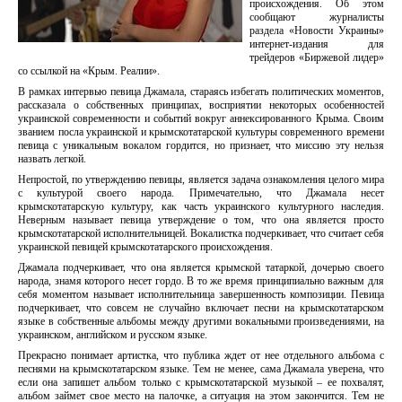
происхождения. Об этом
сообщают журналисты
раздела «Новости Украины»
интернет-издания для
трейдеров «Биржевой лидер»
со ссылкой на «Крым. Реалии».
В рамках интервью певица Джамала, стараясь избегать политических моментов,
рассказала о собственных принципах, восприятии некоторых особенностей
украинской современности и событий вокруг аннексированного Крыма. Своим
званием посла украинской и крымскотатарской культуры современного времени
певица с уникальным вокалом гордится, но признает, что миссию эту нельзя
назвать легкой.
Непростой, по утверждению певицы, является задача ознакомления целого мира
с культурой своего народа. Примечательно, что Джамала несет
крымскотатарскую культуру, как часть украинского культурного наследия.
Неверным называет певица утверждение о том, что она является просто
крымскотатарской исполнительницей. Вокалистка подчеркивает, что считает себя
украинской певицей крымскотатарского происхождения.
Джамала подчеркивает, что она является крымской татаркой, дочерью своего
народа, знамя которого несет гордо. В то же время принципиально важным для
себя моментом называет исполнительница завершенность композиции. Певица
подчеркивает, что совсем не случайно включает песни на крымскотатарском
языке в собственные альбомы между другими вокальными произведениями, на
украинском, английском и русском языке.
Прекрасно понимает артистка, что публика ждет от нее отдельного альбома с
песнями на крымскотатарском языке. Тем не менее, сама Джамала уверена, что
если она запишет альбом только с крымскотатарской музыкой – ее похвалят,
альбом займет свое место на палочке, а ситуация на этом закончится. Тем не