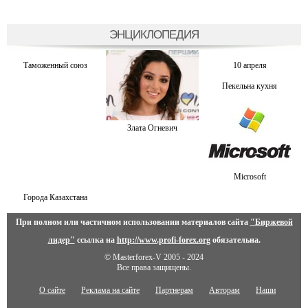
ЭНЦИКЛОПЕДИЯ
Таможенный союз
10 апреля
Пекельна кухня
Злата Огневич
Microsoft
Города Казахстана
При полном или частичном использовании материалов сайта
"Биржевой
лидер"
ссылка на
http://www.profi-forex.org
обязательна.
© Masterforex-V 2005 - 2024
Все права защищены.
О сайте
Реклама на сайте
Партнерам
Авторам
Наши