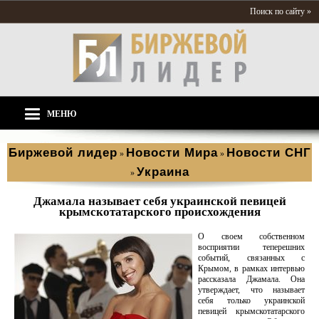
Поиск по сайту »
МЕНЮ
Биржевой лидер
Новости Мира
Новости СНГ
»
»
Украина
»
Джамала называет себя украинской певицей
крымскотатарского происхождения
О своем собственном
восприятии теперешних
событий, связанных с
Крымом, в рамках интервью
рассказала Джамала. Она
утверждает, что называет
себя только украинской
певицей крымскотатарского