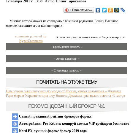
12 ноября 2015 г. 13:38
Автор:
Елена Тараканова
Поделиться…
Мнение автора может не совпадать с мнением редакции. Если у Вас иное
мнение напишите его в комментариях.
comments powered by
Возник вопрос по теме статьи - Задать вопрос »
HyperComments
« Предыдущая новость «
» Архив категории «
» Следующая новость »
ПОЧИТАТЬ НА ЭТУ ЖЕ ТЕМУ
Нам нужно было получить по морде от России, чтобы сплотиться – Джамала
Ради мира в Украине звезда шоу-бизнеса Джамала прыгнула с высоты 42 метра
РЕКОМЕНДОВАННЫЙ БРОКЕР №1
Самый правдивый рейтинг брокеров форекс
Автотрейдинг Pro-Rebate: копируй сделки VIP трейдеров бесплатно
Nord FX лучший форекс брокер 2019 года