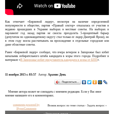
Как отмечает «Биржевой лидер», несмотря на наличие определенной
популярности в обществе, партия «Правый сектор» отказалась от участия в
недавно прошедших в Украине выборах в местные советы. На выборах в
парламент год назад партия не смогла преодолеть 5-процентный барьер
(депутатом по одномандатному округу стал только ее лидер Дмитрий Ярош), но
в этом году могла рассчитывать на прохождение в отдельные городские или
даже областные советы.
Ранее «Биржевой лидер» сообщал, что вчера вечером в Запорожье был избит
начальник избирательного штаба кандидата в мэры этого города. Подробнее в
материале «
В Запорожье избит представитель кандидата в мэры от БПП
».
11 ноября 2015 г. 03:57
Автор:
Арамис День
Поделиться…
Мнение автора может не совпадать с мнением редакции. Если у Вас иное
мнение напишите его в комментариях.
comments powered by
Возник вопрос по теме статьи - Задать вопрос »
HyperComments
« Предыдущая новость «