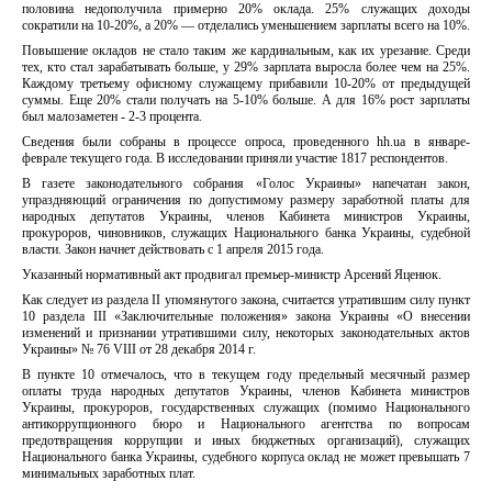
половина недополучила примерно 20% оклада. 25% служащих доходы
сократили на 10-20%, а 20% — отделались уменьшением зарплаты всего на 10%.
Повышение окладов не стало таким же кардинальным, как их урезание. Среди
тех, кто стал зарабатывать больше, у 29% зарплата выросла более чем на 25%.
Каждому третьему офисному служащему прибавили 10-20% от предыдущей
суммы. Еще 20% стали получать на 5-10% больше. А для 16% рост зарплаты
был малозаметен - 2-3 процента.
Сведения были собраны в процессе опроса, проведенного hh.ua в январе-
феврале текущего года. В исследовании приняли участие 1817 респондентов.
В газете законодательного собрания «Голос Украины» напечатан закон,
упраздняющий ограничения по допустимому размеру заработной платы для
народных депутатов Украины, членов Кабинета министров Украины,
прокуроров, чиновников, служащих Национального банка Украины, судебной
власти. Закон начнет действовать с 1 апреля 2015 года.
Указанный нормативный акт продвигал премьер-министр Арсений Яценюк.
Как следует из раздела II упомянутого закона, считается утратившим силу пункт
10 раздела III «Заключительные положения» закона Украины «О внесении
изменений и признании утратившими силу, некоторых законодательных актов
Украины» № 76 VIII от 28 декабря 2014 г.
В пункте 10 отмечалось, что в текущем году предельный месячный размер
оплаты труда народных депутатов Украины, членов Кабинета министров
Украины, прокуроров, государственных служащих (помимо Национального
антикоррупционного бюро и Национального агентства по вопросам
предотвращения коррупции и иных бюджетных организаций), служащих
Национального банка Украины, судебного корпуса оклад не может превышать 7
минимальных заработных плат.