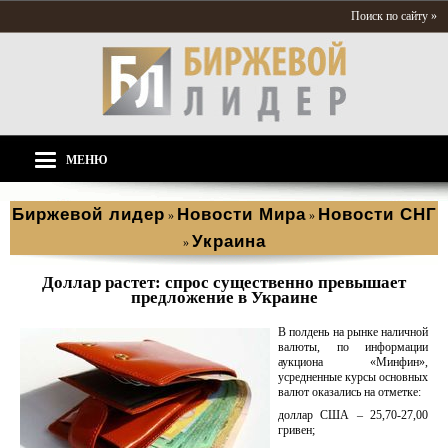
Поиск по сайту »
МЕНЮ
Биржевой лидер
Новости Мира
Новости СНГ
»
»
Украина
»
Доллар растет: спрос существенно превышает
предложение в Украине
В полдень на рынке наличной
валюты, по информации
аукциона «Минфин»,
усредненные курсы основных
валют оказались на отметке:
доллар США – 25,70-27,00
гривен;