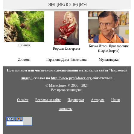
ЭНЦИКЛОПЕДИЯ
18 июля
Бирча Игорь Ярославович
Король Екатерина
(Гарик Бирча)
25 июня
Гарипова Дина Фaгимовнa
Мультиварка
При полном или частичном использовании материалов сайта
"Биржевой
лидер"
ссылка на
http://www.profi-forex.org
обязательна.
© Masterforex-V 2005 - 2024
Все права защищены.
О сайте
Реклама на сайте
Партнерам
Авторам
Наши
контакты