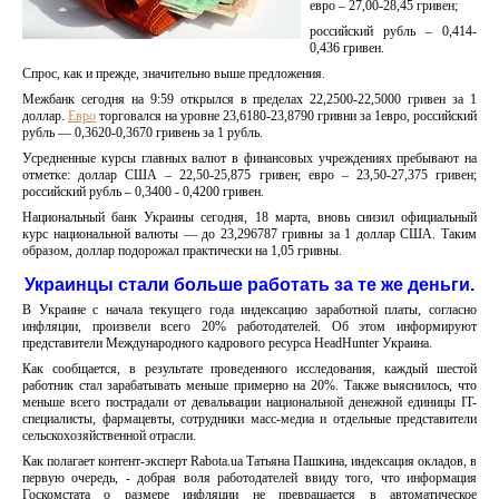
евро – 27,00-28,45 гривен;
российский рубль – 0,414-
0,436 гривен.
Спрос, как и прежде, значительно выше предложения.
Межбанк сегодня на 9:59 открылся в пределах 22,2500-22,5000 гривен за 1
доллар.
Евро
торговался на уровне 23,6180-23,8790 гривни за 1евро, российский
рубль — 0,3620-0,3670 гривень за 1 рубль.
Усредненные курсы главных валют в финансовых учреждениях пребывают на
отметке: доллар США – 22,50-25,875 гривен; евро – 23,50-27,375 гривен;
российский рубль – 0,3400 - 0,4200 гривен.
Национальный банк Украины сегодня, 18 марта, вновь снизил официальный
курс национальной валюты — до 23,296787 гривны за 1 доллар США. Таким
образом, доллар подорожал практически на 1,05 гривны.
Украинцы стали больше работать за те же деньги.
В Украине с начала текущего года индексацию заработной платы, согласно
инфляции, произвели всего 20% работодателей. Об этом информируют
представители Международного кадрового ресурса HeadHunter Украина.
Как сообщается, в результате проведенного исследования, каждый шестой
работник стал зарабатывать меньше примерно на 20%. Также выяснилось, что
меньше всего пострадали от девальвации национальной денежной единицы IT-
специалисты, фармацевты, сотрудники масс-медиа и отдельные представители
сельскохозяйственной отрасли.
Как полагает контент-эксперт Rabota.ua Татьяна Пашкина, индексация окладов, в
первую очередь, - добрая воля работодателей ввиду того, что информация
Госкомстата о размере инфляции не превращается в автоматическое