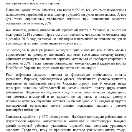
распоряжение о повышении зарплат.
Пашкина, кроме этого, отмечает, что всего у 9% из тех, кто смог похвастаться
повышением заработной платы, размер трудовой нагрузки не повысился. А вот
для трети опрошенных увеличение нагрузки при повышении заработка
составило, по их мнению, 20%.
Как известно, размер минимальной заработной платы в Украине, в нынешнем
году равен 1218 гривнам. При этом стоит отметить, что сумма не менялась еще
с декабря 2013 года, невзирая на инфляцию и перманентное повышение цен на
все продукты питания, коммунальные услуги и т. д.
За последние 6 месяцев размер окладов в гривне больше чем у 50% «белых
воротничков» не претерпел изменений, при этом всего лишь каждому пятому
офисному служащему увеличили зарплату, остальным ее наоборот сократили в
среднем на 20%. Такие данные обнародовал международный кадровый портал
HeadHunter Украина по результатам проведенного им опроса.
Рост инфляции серьезно повлиял на финансовую стабильность многих
украинцев. Впрочем, работодателям удается обеспечивать уровень зарплат в
нацвалюте на стабильной отметке. Согласно опросу, еще 6 месяцев назад
примерно половина работодателей не желали снижать оплату труда своим
работникам. Недавнее исследование среди «белых воротничков» подтвердило,
что заметных изменений в их зарплате не случилось, и оклады примерно
половины офисных служащих осталась на былом уровне. В каждой двадцатой
коммерческой организации имела местно индексация зарплат с учетом
имеющейся инфляции.
Снизились заработки у 17% респондентов. Наиболее пострадали работающие в
нефтегазовой отрасли, консалтинговых компаниях и автотрейдеры. Каждый
третий-четвертый работник указанных отраслей стал получать урезанную
зарплату. Среди тех, кому за прошедшие полгода уменьшали оплату труда,