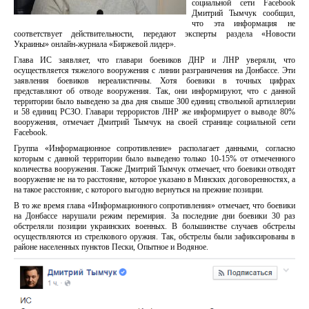
социальной сети Facebook
Дмитрий Тымчук сообщил,
что эта информация не
соответствует действительности, передают эксперты раздела «Новости
Украины» онлайн-журнала «Биржевой лидер».
Глава ИС заявляет, что главари боевиков ДНР и ЛНР уверяли, что
осуществляется тяжелого вооружения с линии разграничения на Донбассе. Эти
заявления боевиков нереалистичны. Хотя боевики в точных цифрах
представляют об отводе вооружения. Так, они информируют, что с данной
территории было выведено за два дня свыше 300 единиц ствольной артиллерии
и 58 единиц РСЗО. Главари террористов ЛНР же информирует о выводе 80%
вооружения, отмечает Дмитрий Тымчук на своей странице социальной сети
Facebook.
Группа «Информационное сопротивление» располагает данными, согласно
которым с данной территории было выведено только 10-15% от отмеченного
количества вооружения. Также Дмитрий Тымчук отмечает, что боевики отводят
вооружение не на то расстояние, которое указано в Минских договоренностях, а
на такое расстояние, с которого выгодно вернуться на прежние позиции.
В то же время глава «Информационного сопротивления» отмечает, что боевики
на Донбассе нарушали режим перемирия. За последние дни боевики 30 раз
обстреляли позиции украинских военных. В большинстве случаев обстрелы
осуществляются из стрелкового оружия. Так, обстрелы были зафиксированы в
районе населенных пунктов Пески, Опытное и Водяное.