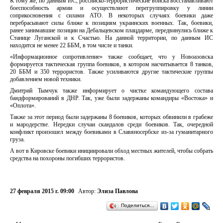
К тому же, по данным ИС, российско-террористические войска восстанавливают
боеспособность армии и осуществляют перегруппировку у линии
соприкосновения с силами АТО. В некоторых случаях боевики даже
перебрасывают силы ближе к позициям украинских военных. Так, боевики,
ранее занимавшие позиции на Дебальцевском плацдарме, передвинулись ближе к
Станице Луганской и к Счастью. На данной территории, по данным ИС
находится не менее 22 ББМ, в том числе и танки.
«Информационное сопротивление» также сообщает, что у Новоазовска
формируется тактическая группа боевиков, в котором насчитывается 8 танков,
20 ББМ и 350 террористов. Также усиливаются другие тактические группы
добавлением новой техники.
Дмитрий Тымчук также информирует о чистке командующего состава
бандформирований в ДНР. Так, уже были задержаны командиры «Востока» и
«Оплота».
Также за этот период были задержаны 8 боевиков, которых обвинили в грабеже
и мародерстве. Нередки случаи скандалов среди боевиков. Так, очередной
конфликт произошел между боевиками в Славяносербске из-за гуманитарного
груза.
А вот в Кировске боевики инициировали обход местных жителей, чтобы собрать
средства на похороны погибших террористов.
27 февраля 2015 г. 09:00
Автор:
Элиза Павлова
Поделиться…