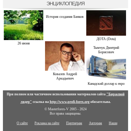
ЭНЦИКЛОПЕДИЯ
История создания Банков
ДОТА (Dota)
26 июня
Тымчук Дмитрий
Борисович
Ковалев Андрей
Аркадьевич
Канадский доллар к евро
При полном или частичном использовании материалов сайта
"Биржевой
лидер"
ссылка на
http://www.profi-forex.org
обязательна.
© Masterforex-V 2005 - 2024
Все права защищены.
О сайте
Реклама на сайте
Партнерам
Авторам
Наши