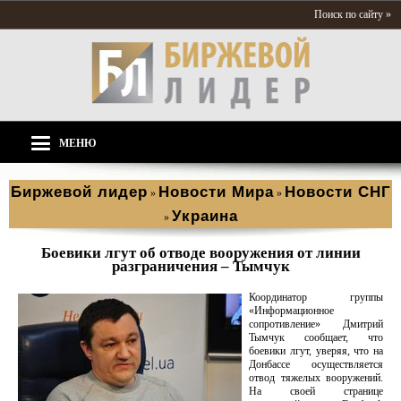
Поиск по сайту »
МЕНЮ
Биржевой лидер
Новости Мира
Новости СНГ
»
»
Украина
»
Боевики лгут об отводе вооружения от линии
разграничения – Тымчук
Координатор группы
«Информационное
сопротивление» Дмитрий
Тымчук сообщает, что
боевики лгут, уверяя, что на
Донбассе осуществляется
отвод тяжелых вооружений.
На своей странице