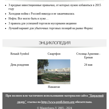
3 вредные инвестиционные привычки, от которых нужно избавиться в 2015
году
Холодная война с Россией никогда и не заканчивалась
Нефть: Все могло быть и хуже…
3 правила для успешной торговли мусорными акциями
Лучший вариант для убыточных торговых позиций на рынке Форекс
ЭНЦИКЛОПЕДИЯ
Renault Symbol
Смартфон
Столица Армении -
Ереван
День рождения
24 мая
Наманган
При полном или частичном использовании материалов сайта
"Биржевой
лидер"
ссылка на
http://www.profi-forex.org
обязательна.
© Masterforex-V 2005 - 2024