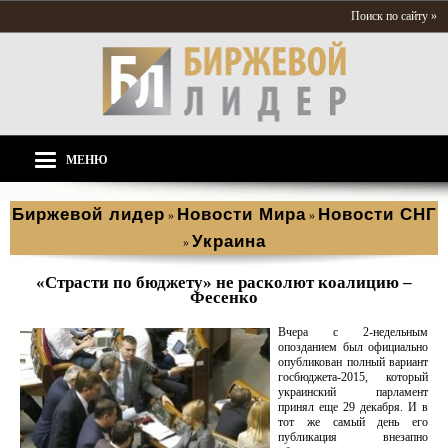
Поиск по сайту »
МЕНЮ
Биржевой лидер
Новости Мира
Новости СНГ
»
»
Украина
»
«Страсти по бюджету» не расколют коалицию –
Фесенко
Вчера с 2-недельным
опозданием был официально
опубликован полный вариант
госбюджета-2015, который
украинский парламент
принял еще 29 декабря. И в
тот же самый день его
публикация внезапно