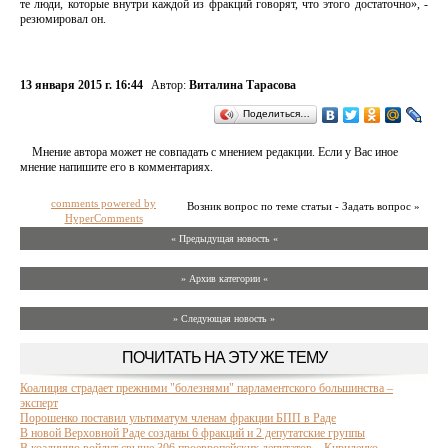
те люди, которые внутри каждой из фракций говорят, что этого достаточно», -
резюмировал он.
13 января 2015 г. 16:44
Автор:
Виталина Тарасова
Поделиться…
Мнение автора может не совпадать с мнением редакции. Если у Вас иное
мнение напишите его в комментариях.
comments powered by
Возник вопрос по теме статьи - Задать вопрос »
HyperComments
« Предыдущая новость «
» Архив категории «
» Следующая новость »
ПОЧИТАТЬ НА ЭТУ ЖЕ ТЕМУ
Коалиция страдает прежними "болезнями" парламентского большинства –
эксперт
Порошенко поставил ультиматум членам фракции БПП в Раде
В новой Верховной Раде созданы 6 фракций и 2 депутатские группы