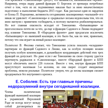
Тем временем «Самопомощь» требует, что называется, кабминовской «крови».
Например, вчера лидер данной фракции О. Березюк от премьера потребовал
отчет о том, «кто из их подчиненных наказан был за явно некачественную
подготовку и выполнение бюджета 2015 года». Как рассказал один из нардепов
от Блока П. Порошенко, активность сегодняшних коалиционных «малышей» его
никак не удивляет: «Самопомощь» и «радикалы» весьма недовольны тем, что их
явно нагнули с принятием госбюджета, и поэтому пытаются реабилитироваться.
Но вот главная опасность исходит от Тимошенко. «Батькивщина» не
проголосовала почти ни за что, да еще и фракции Садового и Ляшко подпадают
под влияние Тимошенко. В «Народном фронте» даже предлагали исключить
«Батькивщину» из нынешней коалиции, и это было бы, как по мне, правильно,
потому что она играет на явный раскол коалиции».
Политолог В. Фесенко считает, что Тимошенко успела показать «младшим»
партнерам из фракций Садового и Ляшко, как за особую позицию можно
получать особую компенсацию, и дальнейшую координацию действий этих трех
фракций он допускает. Но даже если г-же Тимошенко на свою сторону удастся
перетянуть радикалов и «Самопомощь», вместе «Народный фронт» и БПП
могут обеспечить вместе 226 голосов. Вместе с тем, внутри фракции БПП
присутствует маленькая 5-я колонна, но она скорее создает имиджевые
проблемы, нежели реальные. Политолог уверен, что до весны коалиция сможет
продержаться без внутреннего кризиса.
Е. Соболев: Есть три главные причины
недоразумений внутри сегодняшней коалиции.
Члены политических
фракций нынешней коалиции
в украинской Верховной
Раде не всегда могут между
собой договориться по