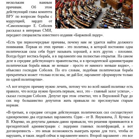
нескольким важным
причинам. Об этом
действующий глава комитета
ВРУ по вопросам борьбы с
коррупцией, нардеп от
«Самопомощи» Е. Соболев
рассказал в интервью СМИ,
передают специалисты известного издания «Биржевой лидер».
«Есть три первоочередные причины, почему нам не удается найти должного
понимания. Первая из этих причин - это политика, в которой постоянно одна
политическая сила себя будет называть хорошей, а всех других - плохими.
Всегда будет вестись борьба, и в парламенте она полностью открытая. На самом
деле в середине действующего правительства, и в президентской администрации
политическая борьба никак не меньше - просто ее намного меньше видно», -
объяснил господин Соболев. По его словам, подобная политическая борьба
прекратиться может «только если мы, не дай Бог, парламент сформируем только
по одной политпартии».
«А вот вторую причину нужно лечить, потому что во всей нашей политике есть
правило, что всегда нужно бросить первым, мол, это – главный залог успеха», -
сказал господин Соболев. Депутат при этом отметил, что в Верховной Раде до
сих пор большинство депутатов жить привыкли по пресловутым старым
нормам.
«В-третьих, в середине сегодня действующих политических сил сосуществуют
одновременно два отдельных парламента. Один - от В. Януковича, Л. Кучмы и
В. Ющенко, их депутаты давным-давно привыкли, что решения принимаются в
президентской администрации с лидерами главных политфракций, а вот
договоренность - это некая возможность выиграть время для того, чтобы ее
нарушить, и таких людей сейчас в парламенте много. Второй парламент - это все