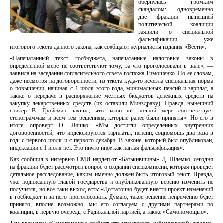
обернулась громким
скандалом: одновременно
две фракции нынешней
политической коалиции
заявили о специальной
фальсификации уже
итогового текста данного закона, как сообщают журналисты издания «Вести».
«Напечатанный текст госбюджета, напечатанные налоговые законы в
определенной мере не соответствуют тому, за что проголосовали в зале», —
заявила на заседании согласительного совета госпожа Тимошенко. По ее словам,
даже несмотря на договоренности, из текста куда-то исчезла специальная норма
о повышении, начиная с 1 июля этого года, минимальных пенсий и зарплат, а
также о передаче в распоряжение местных бюджетов денежных средств на
закупку лекарственных средств (их оставили Минздраву). Правда, нынешний
спикер В. Гройсман заявил, что закон «в полной мере соответствует
стенограммам и всем тем решениям, которые ранее были приняты». Но его в
итоге опроверг О. Ляшко: «Мы достигли определенных внутренних
договоренностей, что индексируются зарплаты, пенсии, соцпомощь два раза в
год: с первого июля и с первого декабря. В законе, который был опубликован,
индексации с 1 июля нет. Это ничто иное как наглая фальсификация».
Как сообщил в интервью СМИ нардеп от «Батькивщины» Д. Шлемко, сегодня
на фракции будет рассмотрен вопрос о создании спецкомиссии, которая проведет
детальное расследование, каким именно должен быть итоговый текст. Правда,
уже подписанную главой государства и опубликованную версию изменить не
получится, но все-таки выход есть: «Достаточно будет внести проект изменений
в госбюджет и за него проголосовать. Думаю, такое решение непременно будет
принято, вполне возможно, мы его согласуем с другими партнерами по
коалиции, в первую очередь, с Радикальной партией, а также «Самопомощью».