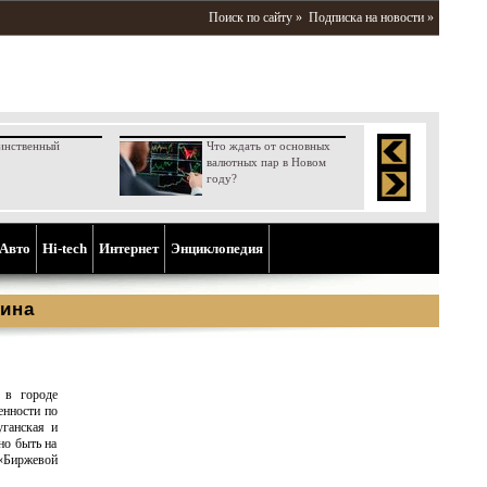
Поиск по сайту »
Подписка на новости »
инственный
Что ждать от основных
валютных пар в Новом
году?
Aвто
Hi-tech
Интернет
Энциклопедия
ина
 в городе
енности по
уганская и
но быть на
 «Биржевой