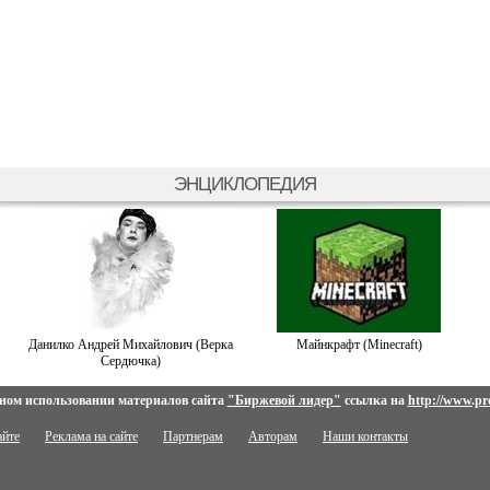
ЭНЦИКЛОПЕДИЯ
Данилко Андрей Михайлович (Верка
Майнкрафт (Minecraft)
Сердючка)
ном использовании материалов сайта
"Биржевой лидер"
ссылка на
http://www.pro
айте
Реклама на сайте
Партнерам
Авторам
Наши контакты