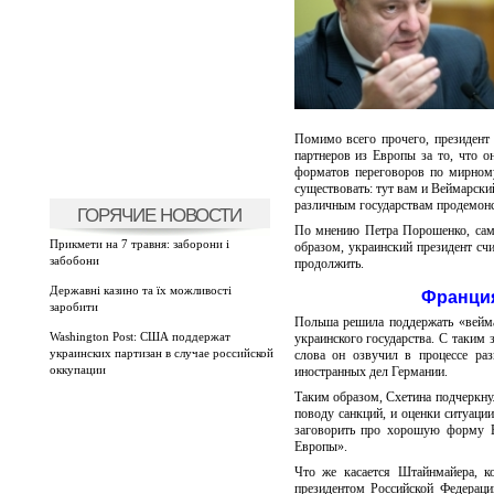
Помимо всего прочего, президент 
партнеров из Европы за то, что 
форматов переговоров по мирному
существовать: тут вам и Веймарски
различным государствам продемонс
ГОРЯЧИЕ НОВОСТИ
По мнению Петра Порошенко, самы
Прикмети на 7 травня: заборони і
образом, украинский президент счи
забобони
продолжить.
Державні казино та їх можливості
Франция
заробити
Польша решила поддержать «вейма
Washington Post: США поддержат
украинского государства. С таким
украинских партизан в случае российской
слова он озвучил в процессе ра
оккупации
иностранных дел Германии.
Таким образом, Схетина подчеркнул
поводу санкций, и оценки ситуации
заговорить про хорошую форму Ве
Европы».
Что же касается Штайнмайера, к
президентом Российской Федераци