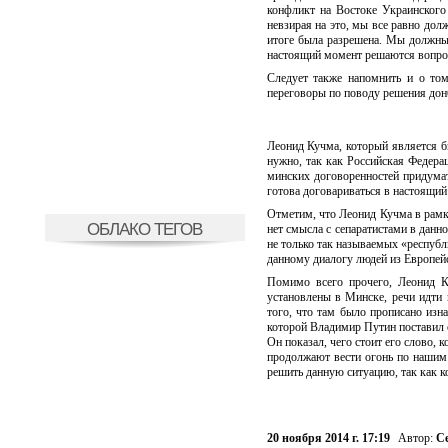
конфликт на Востоке Украинского
невзирая на это, мы все равно дол
итоге была разрешена. Мы должны 
настоящий момент решаются вопро
Следует также напомнить и о то
переговоры по поводу решения дон
Леонид Кучма, который является б
нужно, так как Российская Федера
минских договоренностей придумат
готова договариваться в настоящий
Отметим, что Леонид Кучма в рамка
ОБЛАКО ТЕГОВ
нет смысла с сепаратистами в данн
не только так называемых «республ
данному диалогу людей из Европе
Помимо всего прочего, Леонид К
установлены в Минске, речи идти 
того, что там было прописано изна
которой Владимир Путин поставил с
Он показал, чего стоит его слово, 
продолжают вести огонь по нашим
решить данную ситуацию, так как к
20 ноября 2014 г. 17:19
Автор:
С