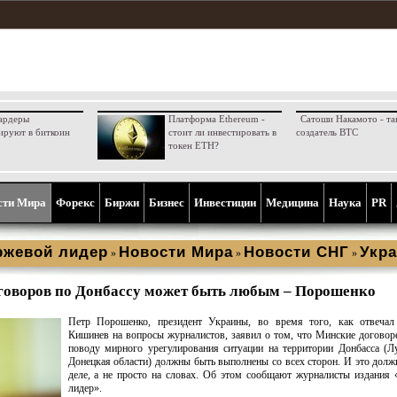
ардеры
Платформа Ethereum -
Сатоши Накамото - та
ируют в биткоин
стоит ли инвестировать в
создатель BTC
токен ETH?
сти Мира
Форекс
Биржи
Бизнес
Инвестиции
Медицина
Наука
PR
ржевой лидер
Новости Мира
Новости СНГ
Укра
»
»
»
говоров по Донбассу может быть любым – Порошенко
Петр Порошенко, президент Украины, во время того, как отвечал
Кишинев на вопросы журналистов, заявил о том, что Минские договор
поводу мирного урегулирования ситуации на территории Донбасса (Л
Донецкая области) должны быть выполнены со всех сторон. И это долж
деле, а не просто на словах. Об этом сообщают журналисты издания
лидер».