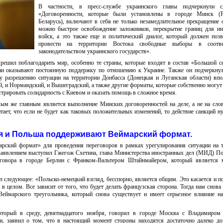
В частности, в пресс-службе украинского главы подчеркнули с
«Договоренности, которые были установлены в городе Минск (Р
Беларусь), включают в себя не только незамедлительное прекращение 
можно быстрое освобождение заложников, перекрытие границ для ин
войск, а это также еще и политический диалог, который должен поз
провести на территории Востока свободные выборы в соотве
законодательством украинского государств».
решил поблагодарить мир, особенно те страны, которые входят в состав «Большой с
они оказывают постоянную поддержку по отношению к Украине. Также он подчеркнул
 разрешению ситуации на территории Донбасса (Донецкая и Луганская области) вп
й, и Нормандский, и Вышеградский, а также другие форматы, которые собственно могут
трировать солидарность с Киевом и оказать помощь в сложное время.
м же главным является выполнение Минских договоренностей на деле, а не на сло
тает, что если не будет как таковых положительных изменений, то действие санкций н
 и Польша поддерживают Веймарский формат.
рский формат» для проведения переговоров в рамках урегулирования ситуации на 
 заявлением выступил Гжегож Схетина, глава Министерства иностранных дел (МИД) П
зговора в городе Берлин с Франком-Вальтером Штайнмайером, который является 
 следующее: «Польско-немецкий взгляд, бесспорно, является общим. Это касается и п
 в целом. Все зависит от того, что будет делать французская сторона. Тогда нам снова
ймарского треугольника, который снова существует и имеет серьезное влияние н
оторый в среду, девятнадцатого ноября, говорил в городе Москва с Владимиром
и, заявил о том, что в настоящий момент стороны находятся достаточно далеко до