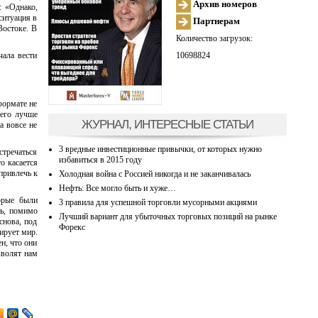
Архив номеров
: «Однако,
ситуация в
Партнерам
Востоке. В
Количество загрузок:
10698824
ала вести
формате не
чего лучше
ЖУРНАЛ, ИНТЕРЕСНЫЕ СТАТЬИ
а вовсе не
3 вредные инвестиционные привычки, от которых нужно
стречаться
избавиться в 2015 году
о касается
привлечь к
Холодная война с Россией никогда и не заканчивалась
Нефть: Все могло быть и хуже…
орые были
3 правила для успешной торговли мусорными акциями
ть, помимо
Лучший вариант для убыточных торговых позиций на рынке
снова, под
Форекс
ирует мир.
ен, что они
зволят нам