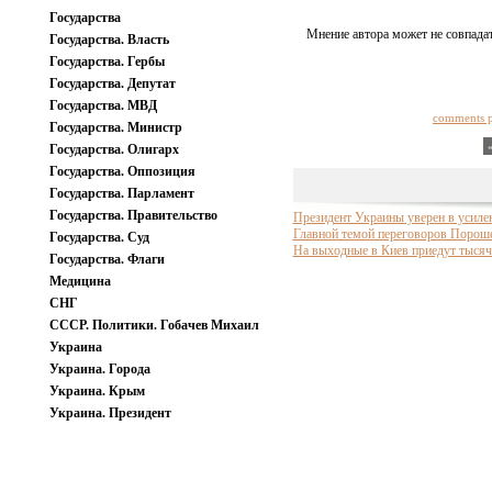
Государства
Мнение автора может не совпадат
Государства. Власть
Государства. Гербы
Государства. Депутат
Государства. МВД
comments 
Государства. Министр
Государства. Олигарх
Государства. Оппозиция
Государства. Парламент
Государства. Правительство
Президент Украины уверен в усиле
Главной темой переговоров Пороше
Государства. Суд
На выходные в Киев приедут тыся
Государства. Флаги
Медицина
СНГ
СССР. Политики. Гобачев Михаил
Украина
Украина. Города
Украина. Крым
Украина. Президент