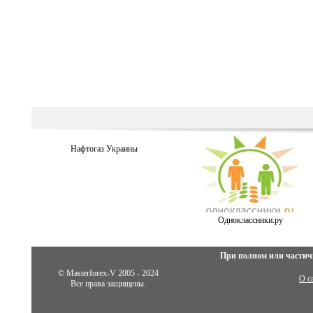
Нафтогаз Украины
Одноклассники.ру
При полном или частич
© Masterforex-V 2005 - 2024
О с
Все права защищены.