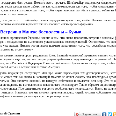
 государства был решен. Помимо всего прочего, Штайнмайер подчеркнул следующее
жны вести дальше свою работу, так как есть возможности для того, чтобы конфликтная 
сделать все возможное для того, чтобы люди перестали погибать в рамках войны на 
сы по этому поводу».
м, что до этого Штайнмайер решил поддержать идею того, чтобы Польша также нач
басского конфликта в рамках так называемого «Веймарского формата».
Встречи в Минске бесполезны – Кучма.
ывшим президентом Украины, заявил о том, что снова проводить встречи в минском 
ция и сепаратисты не выполняют установленных договоренностей. Он отметил, что ни
ь уже нельзя. Именно это является прямым показателем того, что российская сторон
 момент по этому поводу.
х данных переговоров представлял Киев. Бывший украинский президент считает, что в
ом формате еще раз, так как они регулярно прибегают к нарушению договоренностей. Эт
ик», но и Российской Федерации. В настоящий момент Кучма видит выход в том, чтобы 
йского Союза и Соединенных Штатов Америки.
учма подчеркнул следующее: «Ни про какие пересмотры тех договоренностей, кот
не может, так как никто в настоящий момент не может сказать, что необходимо дела
чально. Это является основой, на которую собственно и ссылается весь мир. Это та о
вою подпись, но вот выполнять никто ничего не планирует. Таким образом он демонстр
которое он дал. Про сепаратистов говорить вообще ничего не приходится. Никто не удивл
 позициям. Надеюсь, что мы сможем привлечь нужных людей, которые собственно по
онфликт слишком уж затянулся, его пора завершать».
ергей Сурепин
Поделиться…