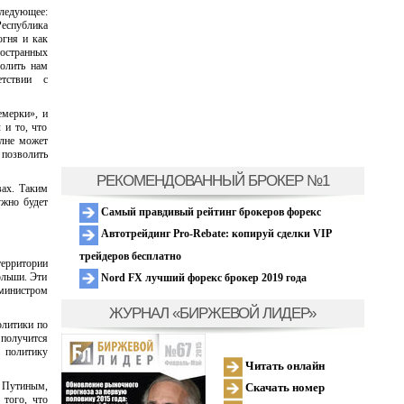
ледующее:
еспублика
огня и как
остранных
волить нам
тствии с
емерки», и
 и то, что
олне может
 позволить
РЕКОМЕНДОВАННЫЙ БРОКЕР №1
вах. Таким
ужно будет
Самый правдивый рейтинг брокеров форекс
Автотрейдинг Pro-Rebate: копируй сделки VIP
трейдеров бесплатно
территории
ольши. Эти
Nord FX лучший форекс брокер 2019 года
министром
ЖУРНАЛ «БИРЖЕВОЙ ЛИДЕР»
олитики по
 получится
а политику
Читать онлайн
 Путиным,
Скачать номер
 того, что