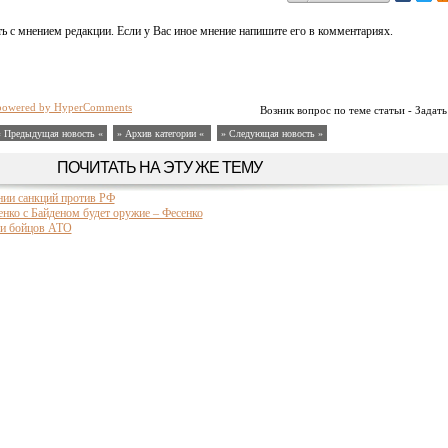
ь с мнением редакции. Если у Вас иное мнение напишите его в комментариях.
powered by HyperComments
Возник вопрос по теме статьи - Задать
« Предыдущая новость «
» Архив категории «
» Следующая новость »
ПОЧИТАТЬ НА ЭТУ ЖЕ ТЕМУ
нии санкций против РФ
нко с Байденом будет оружие – Фесенко
чи бойцов АТО