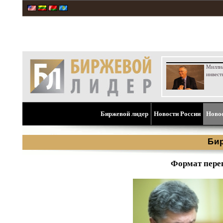
Милли
инвест
Биржевой лидер
Новости России
Ново
Би
Формат пере