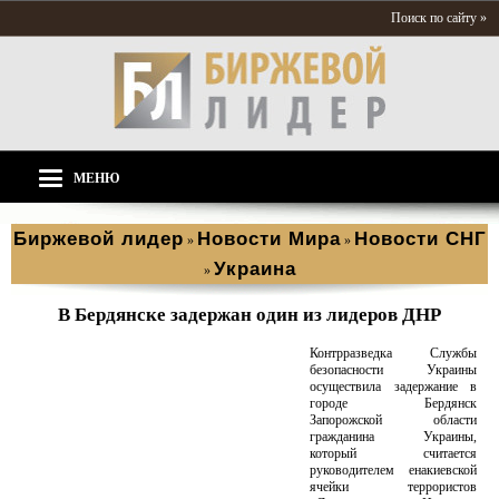
Поиск по сайту »
МЕНЮ
Биржевой лидер
Новости Мира
Новости СНГ
»
»
Украина
»
В Бердянске задержан один из лидеров ДНР
Контрразведка Службы
безопасности Украины
осуществила задержание в
городе Бердянск
Запорожской области
гражданина Украины,
который считается
руководителем енакиевской
ячейки террористов