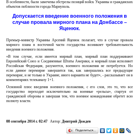
В особенности, были замечены обстрелы позиций войск Украины и гражданских
объектов поблизости города Мариуполь.
Допускается введение военного положения в
случае провала мирного плана на Донбассе –
Яценюк.
Премьер-министр Украины Арсений Яценюк полагает, что в случае провала
мирного плана в восточной части государства возникнет требовательность
введения военного положения.
«В том случае, если имеется мирный план, мирный план поддерживают
Европейский Союз и Соединенные Штаты Америки, и мирный план исполняет
Российская Федерация, разумеется, военного положения не потребуется. Но
если данное перемирие завершится так, как завершались все предыдущие
перемирие, и не только в Украине, иного варианта не будет», - рассказывает он в
комментариях телеканалу 1+1.
Основной плюс введения военного положения, с его слов, это то, что все
государство переходит исключительно на военные «рельсы», стартуя от
гражданской обороны и завершая тем, что военное командование обретет всю
полноту власти.
08 сентября 2014 г. 02:47
Автор:
Дмитрий Дождев
Поделиться…