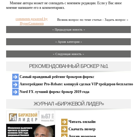
Мнение автора может не совпадать с мнением редакции. Если у Вас иное
мнение напишите его в комментариях.
comments powered by
Возник вопрос по теме статьи - Задать вопрос »
HyperComments
« Предыдущая новость «
» Архив категории «
» Следующая новость »
РЕКОМЕНДОВАННЫЙ БРОКЕР №1
Самый правдивый рейтинг брокеров форекс
Автотрейдинг Pro-Rebate: копируй сделки VIP трейдеров бесплатно
Nord FX лучший форекс брокер 2019 года
ЖУРНАЛ «БИРЖЕВОЙ ЛИДЕР»
Читать онлайн
Скачать номер
Архив номеров