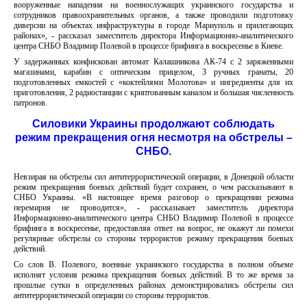
вооруженные нападения на военнослужащих украинского государства и
сотрудников правоохранительных органов, а также проводили подготовку
диверсии на объектах инфраструктуры в городе Мариуполь и прилегающих
районах», - рассказал заместитель директора Информационно-аналитического
центра СНБО Владимир Полевой в процессе брифинга в воскресенье в Киеве.
У задержанных конфискован автомат Калашникова АК-74 с 2 заряженными
магазинами, карабин с оптическим прицелом, 3 ручных гранаты, 20
подготовленных емкостей с «коктейлями Молотова» и ингредиенты для их
приготовления, 2 радиостанции с криптованным каналом и большая численность
патронов.
Силовики Украины продолжают соблюдать
режим прекращения огня несмотря на обстрелы –
СНБО.
Невзирая на обстрелы сил антитеррористической операции, в Донецкой области
режим прекращения боевых действий будет сохранен, о чем рассказывают в
СНБО Украины. «В настоящее время разговор о прекращении режима
перемирия не проводится», - рассказывает заместитель директора
Информационно-аналитического центра СНБО Владимир Полевой в процессе
брифинга в воскресенье, предоставляя ответ на вопрос, не окажут ли помехи
регулярные обстрелы со стороны террористов режиму прекращения боевых
действий.
Со слов В. Полевого, военные украинского государства в полном объеме
исполнят условия режима прекращения боевых действий. В то же время за
прошлые сутки в определенных районах демонстрировались обстрелы сил
антитеррористической операции со стороны террористов.