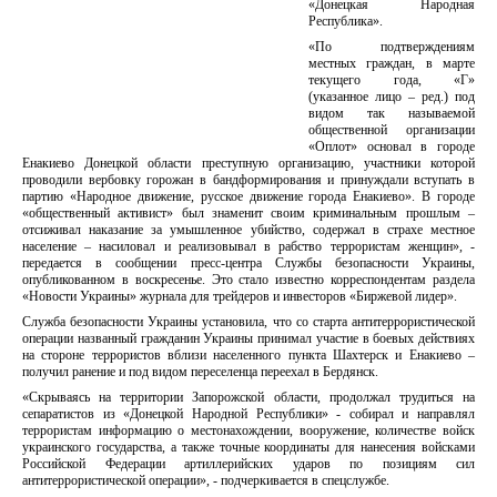
«Донецкая Народная
Республика».
«По подтверждениям
местных граждан, в марте
текущего года, «Г»
(указанное лицо – ред.) под
видом так называемой
общественной организации
«Оплот» основал в городе
Енакиево Донецкой области преступную организацию, участники которой
проводили вербовку горожан в бандформирования и принуждали вступать в
партию «Народное движение, русское движение города Енакиево». В городе
«общественный активист» был знаменит своим криминальным прошлым –
отсиживал наказание за умышленное убийство, содержал в страхе местное
население – насиловал и реализовывал в рабство террористам женщин», -
передается в сообщении пресс-центра Службы безопасности Украины,
опубликованном в воскресенье. Это стало известно корреспондентам раздела
«Новости Украины» журнала для трейдеров и инвесторов «Биржевой лидер».
Служба безопасности Украины установила, что со старта антитеррористической
операции названный гражданин Украины принимал участие в боевых действиях
на стороне террористов вблизи населенного пункта Шахтерск и Енакиево –
получил ранение и под видом переселенца переехал в Бердянск.
«Скрываясь на территории Запорожской области, продолжал трудиться на
сепаратистов из «Донецкой Народной Республики» - собирал и направлял
террористам информацию о местонахождении, вооружение, количестве войск
украинского государства, а также точные координаты для нанесения войсками
Российской Федерации артиллерийских ударов по позициям сил
антитеррористической операции», - подчеркивается в спецслужбе.