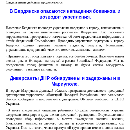
Следственные действия продолжаются.
В Бердянске опасаются нападения боевиков, и
возводят укрепления.
Население Бердянска проводят укрепление подступов к городу, копают окопы и
блиндажи на случай интервенции российской Федерации. Как рассказали
корреспонденты проверенного источника, об этом предоставили информацию в
штабе бердянской Самообороны. Проводить укрепление подступов к городу
Бердянск охотно приняли решение студенты, депутаты, бизнесмены,
управляющие предприятий, «все, кто имеет возможность и желает».
«Правительство город привело в порядок все бомбоубежища. Население копает
окопы, рвы и блиндажи на случай агрессии Российской Федерации. Мы не
предоставим город фашистам и никогда не будем частью государства-
оккупанта», - заявляют активисты.
Диверсанты ДНР обнаружены и задержаны и в
Мариуполе.
В городе Мариуполь Донецкой области, прекращена деятельность преступной
группировки террористов «Донецкой Народной Республики», что занималась
сбором сообщений и подготовкой к диверсиям. Об этом сообщают в СНБО
Украины.
«В итоге специальной операции работники Службы безопасности Украины
задержали командира и двух членов преступной группировки. Злоумышленники
проводили сбор информации о местах нахождения военной техники,
блокпостов, количества личного состава и вооружения Вооруженных сил
Украины. Помимо этого, члены преступной группировки имели в своих планах