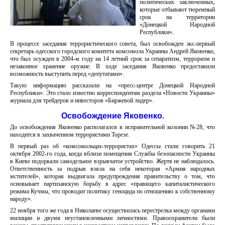
политических заключенных,
которые отбывают тюремный
срок на территории
«Донецкой Народной
Республики».
В процессе заседания террористического совета, был освобожден экс-первый
секретарь одесского городского комитета комсомола Украины Андрей Яковенко,
что был осужден в 2004-м году на 14 летний срок за сепаратизм, терроризм и
незаконное хранение оружие. В ходе заседания Яковенко предоставили
возможность выступить перед «депутатами».
Такую информацию рассказали на «пресс-центре Донецкой Народной
Республики». Это стало известно корреспондентам раздела «Новости Украины»
журнала для трейдеров и инвесторов «Биржевой лидер».
Освобождение Яковенко.
До освобождения Яковенко располагался в исправительной колонии №28, что
находится в захваченном террористами Торезе.
В первый раз об «комсомольцах-террористах» Одессы стали говорить 21
октября 2002-го года, когда вблизи помещения Службы безопасности Украины
в Киеве подорвали самодельное взрывчатое устройство. Жертв не наблюдалось.
Ответственность за подрыв взяла на себя некоторая «Армия народных
мстителей», которая выдвигала предупреждения правительству о том, что
основывает партизанскую борьбу в адрес «правящего капиталистического
режима Кучмы, что проводит политику геноцида по отношению к собственному
народу».
22 ноября того же года в Николаеве осуществилась перестрелка между органами
милиции и двумя неустановленными личностями. Правоохранители были