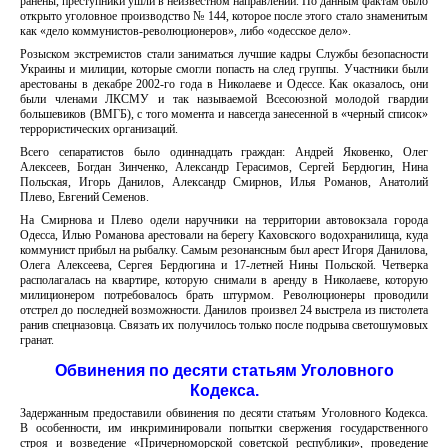
ранены, преступники ушли в неизвестном направлении. По данным фактам было
открыто уголовное производство № 144, которое после этого стало знаменитым
как «дело коммунистов-революционеров», либо «одесское дело».
Розыском экстремистов стали заниматься лучшие кадры Службы безопасности
Украины и милиции, которые смогли попасть на след группы. Участники были
арестованы в декабре 2002-го года в Николаеве и Одессе. Как оказалось, они
были членами ЛКСМУ и так называемой Всесоюзной молодой гвардии
большевиков (ВМГБ), с того момента и навсегда занесенной в «черный список»
террористических организаций.
Всего сепаратистов было одиннадцать граждан: Андрей Яковенко, Олег
Алексеев, Богдан Зинченко, Александр Герасимов, Сергей Бердюгин, Нина
Польская, Игорь Данилов, Александр Смирнов, Илья Романов, Анатолий
Плево, Евгений Семенов.
На Смирнова и Плево одели наручники на территории автовокзала города
Одесса, Илью Романова арестовали на берегу Каховского водохранилища, куда
коммунист прибыл на рыбалку. Самым резонансным был арест Игоря Данилова,
Олега Алексеева, Сергея Бердюгина и 17-летней Нины Польской. Четверка
располагалась на квартире, которую снимали в аренду в Николаеве, которую
милиционером потребовалось брать штурмом. Революционеры проводили
отстрел до последней возможности. Данилов произвел 24 выстрела из пистолета
ранив спецназовца. Связать их получилось только после подрыва светошумовых
гранат.
Обвинения по десяти статьям Уголовного
Кодекса.
Задержанным предоставили обвинения по десяти статьям Уголовного Кодекса.
В особенности, им инкриминировали попытки свержения государственного
строя и возведение «Причерноморской советской республики», проведение