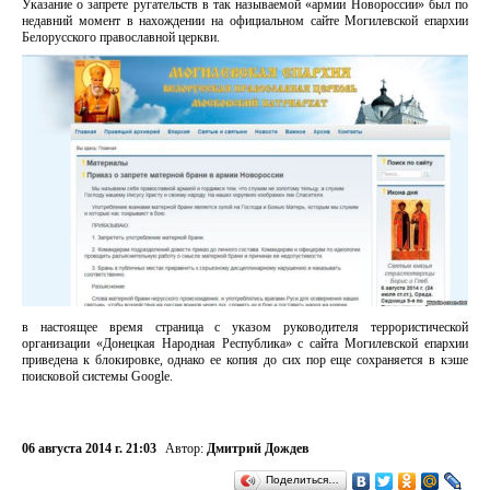
Указание о запрете ругательств в так называемой «армии Новороссии» был по
недавний момент в нахождении на официальном сайте Могилевской епархии
Белорусского православной церкви.
в настоящее время страница с указом руководителя террористической
организации «Донецкая Народная Республика» с сайта Могилевской епархии
приведена к блокировке, однако ее копия до сих пор еще сохраняется в кэше
поисковой системы Google.
06 августа 2014 г. 21:03
Автор:
Дмитрий Дождев
Поделиться…