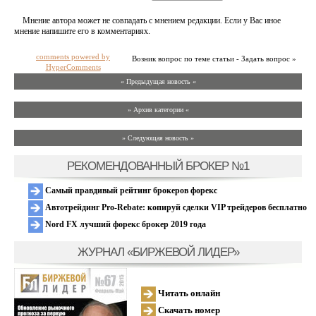
Мнение автора может не совпадать с мнением редакции. Если у Вас иное
мнение напишите его в комментариях.
comments powered by
Возник вопрос по теме статьи - Задать вопрос »
HyperComments
« Предыдущая новость «
» Архив категории «
» Следующая новость »
РЕКОМЕНДОВАННЫЙ БРОКЕР №1
Самый правдивый рейтинг брокеров форекс
Автотрейдинг Pro-Rebate: копируй сделки VIP трейдеров бесплатно
Nord FX лучший форекс брокер 2019 года
ЖУРНАЛ «БИРЖЕВОЙ ЛИДЕР»
Читать онлайн
Скачать номер