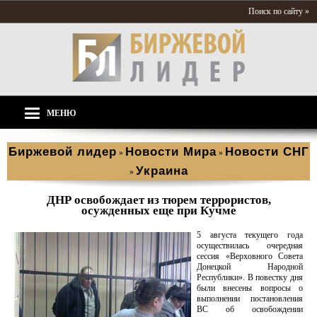
Поиск по сайту »
МЕНЮ
Биржевой лидер
Новости Мира
Новости СНГ
»
»
Украина
»
ДНР освобождает из тюрем террористов,
осужденных еще при Кучме
5 августа текущего года
осуществилась очередная
сессия «Верховного Совета
Донецкой Народной
Республики». В повестку дня
были внесены вопросы о
выполнении постановления
ВС об освобождении