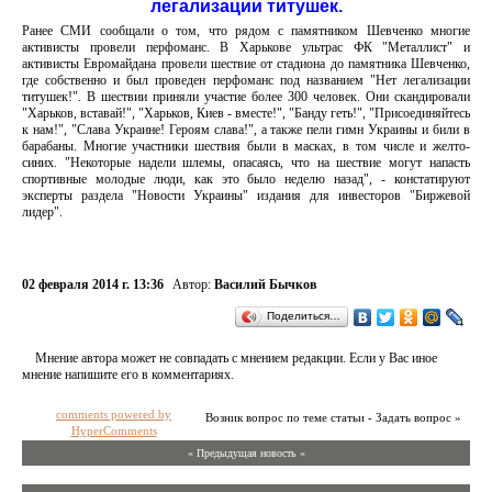
легализации титушек.
Ранее СМИ сообщали о том, что рядом с памятником Шевченко многие
активисты провели перфоманс. В Харькове ультрас ФК "Металлист" и
активисты Евромайдана провели шествие от стадиона до памятника Шевченко,
где собственно и был проведен перфоманс под названием "Нет легализации
титушек!". В шествии приняли участие более 300 человек. Они скандировали
"Харьков, вставай!", "Харьков, Киев - вместе!", "Банду геть!", "Присоединяйтесь
к нам!", "Слава Украине! Героям слава!", а также пели гимн Украины и били в
барабаны. Многие участники шествия были в масках, в том числе и желто-
синих. "Некоторые надели шлемы, опасаясь, что на шествие могут напасть
спортивные молодые люди, как это было неделю назад", - констатируют
эксперты раздела "Новости Украины" издания для инвесторов "Биржевой
лидер".
02 февраля 2014 г. 13:36
Автор:
Василий Бычков
Поделиться…
Мнение автора может не совпадать с мнением редакции. Если у Вас иное
мнение напишите его в комментариях.
comments powered by
Возник вопрос по теме статьи - Задать вопрос »
HyperComments
« Предыдущая новость «