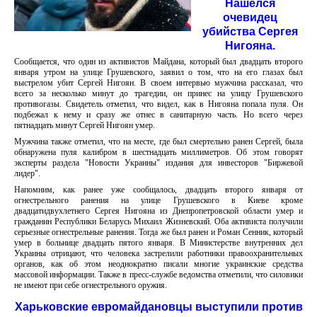
Нашелся
очевидец
убийства Сергея
Нигояна.
Сообщается, что один из активистов Майдана, который был двадцать второго
января утром на улице Грушевского, заявил о том, что на его глазах был
выстрелом убит Сергей Нигоян. В своем интервью мужчина рассказал, что
всего за несколько минут до трагедии, он принес на улицу Грушевского
противогазы. Свидетель отметил, что видел, как в Нигояна попала пуля. Он
подбежал к нему и сразу же отнес в санитарную часть. Но всего через
пятнадцать минут Сергей Нигоян умер.
Мужчина также отметил, что на месте, где был смертельно ранен Сергей, была
обнаружена пуля калибром в шестнадцать миллиметров. Об этом говорят
эксперты раздела "Новости Украины" издания для инвесторов "Биржевой
лидер".
Напомним, как ранее уже сообщалось, двадцать второго января от
огнестрельного ранения на улице Грушевского в Киеве кроме
двадцатидвухлетнего Сергея Нигояна из Днепропетровской области умер и
гражданин Республики Беларусь Михаил Жизневский. Оба активиста получили
серьезные огнестрельные ранения. Тогда же был ранен и Роман Сенник, который
умер в больнице двадцать пятого января. В Министерстве внутренних дел
Украины отрицают, что человека застрелили работники правоохранительных
органов, как об этом неоднократно писали многие украинские средства
массовой информации. Также в пресс-службе ведомства отметили, что силовики
не имеют при себе огнестрельного оружия.
Харьковские евромайдановцы выступили против