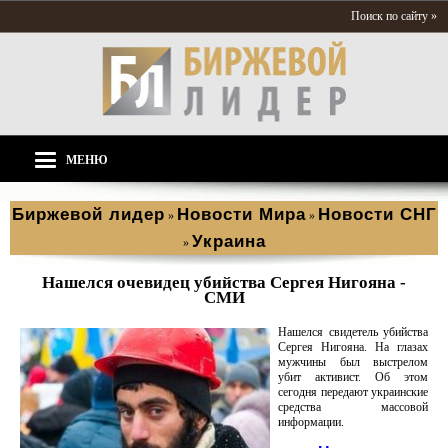
Поиск по сайту »
МЕНЮ
Биржевой лидер
Новости Мира
Новости СНГ
»
»
Украина
»
Нашелся очевидец убийства Сергея Нигояна -
СМИ
Нашелся свидетель убийства
Сергея Нигояна. На глазах
мужчины был выстрелом
убит активист. Об этом
сегодня передают украинские
средства массовой
информации.