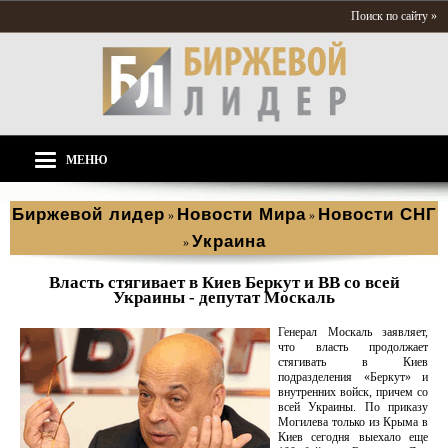
Поиск по сайту »
МЕНЮ
Биржевой лидер
Новости Мира
Новости СНГ
»
»
Украина
»
Власть стягивает в Киев Беркут и ВВ со всей
Украины - депутат Москаль
Генерал Москаль заявляет,
что власть продолжает
стягивать в Киев
подразделения «Беркут» и
внутренних войск, причем со
всей Украины. По приказу
Могилева только из Крыма в
Киев сегодня выехало еще