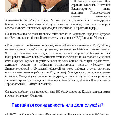
100 бойцов «Беркута». Для
справки, Могилев Анатолий
Владимирович, ныне
является Председателем
Совета министров
Автономной Республики Крым. Может ли он отправлять в командировку
бойцов спецподразделения «Беркут» остается неясным, отметили эксперты
отдела «новости Украины» журнала для инвесторов «Биржевой лидер».
Но информацию об этом на своем сайте moskal.in.ua написал народный депутат
от «Батькивщины», бывший заместитель начальника МВД Геннадий Москаль.
«Мне, генерал- лейтенанту милиции, который отдал служению в МВД 36 лет,
горько и стыдно за события, произошедшие ночью на Майдане Независимости.
Я 10 раз просматривал кадры грубого разгона мирного собрания и был
шокирован, что активным участником этой зверской акции со стороны милиции
стал «Беркут» Крыма. Я узнал многих из этих бойцов по лицам. Кроме того,
активное участие в избиении митингующих принял «Беркут» из
Днепропетровской и Луганской областей (я тоже работал в этих регионах,
поэтому знаю многих работников МВД лично). Мне удалось узнать, что в целом
в разгоне Майдана участвовали спецподразделения «Беркута» из всех регионов
Украины, кроме трех западных областей - Закарпатской, Ивано - Франковской и
Тернопольской», - отметил Москаль.
Он также добавил в данное время еще 100 беркутовцев из Крыма направляются
в Киев по приказу Могилева.
Партийная солидарность или долг службы?
«В 1997 г. в Крыму был полк «Беркута» который насчитывал около 800 бойцов,