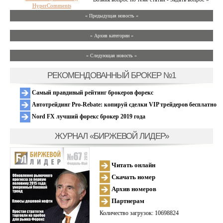
HyperComments
« Предыдущая новость «
» Архив категории «
» Следующая новость »
РЕКОМЕНДОВАННЫЙ БРОКЕР №1
Самый правдивый рейтинг брокеров форекс
Автотрейдинг Pro-Rebate: копируй сделки VIP трейдеров бесплатно
Nord FX лучший форекс брокер 2019 года
ЖУРНАЛ «БИРЖЕВОЙ ЛИДЕР»
Читать онлайн
Скачать номер
Архив номеров
Партнерам
Количество загрузок: 10698824