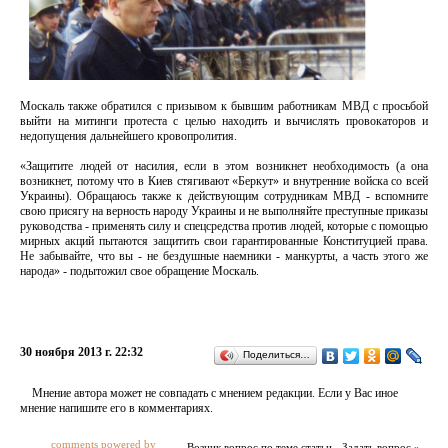
Москаль также обратился с призывом к бывшим работникам МВД с просьбой
выйти на митинги протеста с целью находить и вычислять провокаторов и
недопущения дальнейшего кровопролития.
«Защитите людей от насилия, если в этом возникнет необходимость (а она
возникнет, потому что в Киев стягивают «Беркут» и внутренние войска со всей
Украины). Обращаюсь также к действующим сотрудникам МВД - вспомните
свою присягу на верность народу Украины и не выполняйте преступные приказы
руководства - применять силу и спецсредства против людей, которые с помощью
мирных акций пытаются защитить свои гарантированные Конституцией права.
Не забывайте, что вы - не бездушные наемники - манкурты, а часть этого же
народа» - подытожил свое обращение Москаль.
30 ноября 2013 г. 22:32
Поделиться…
Мнение автора может не совпадать с мнением редакции. Если у Вас иное
мнение напишите его в комментариях.
comments powered by
Возник вопрос по теме статьи - Задать вопрос »