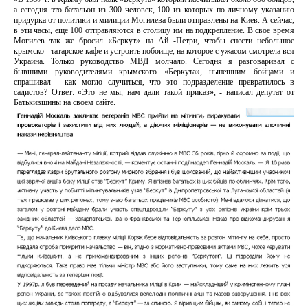
а сегодня это батальон из 300 человек, 100 из которых по личному указанию
придурка от политики и милиции Могилева были отправлены на Киев. А сейчас,
в эти часы, еще 100 отправляются в столицу им на подкрепление. В свое время
Могилев так же бросил «Беркут» на Ай -Петри, чтобы снести небольшое
крымско - татарское кафе и устроить побоище, на которое с ужасом смотрела вся
Украина. Только руководство МВД молчало. Сегодня я разговаривал с
бывшими руководителями крымского «Беркута», нынешним бойцами и
спрашивал - как могло случиться, что это подразделение превратилось в
садистов? Ответ: «Это не мы, нам дали такой приказ», - написал депутат от
Батькивщины на своем сайте.