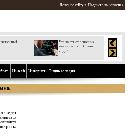
Поиск по сайту »
Подписка на новости »
инственный
Что ждать от основных
валютных пар в Новом
году?
Aвто
Hi-tech
Интернет
Энциклопедия
ина
ают терять
отери двух
чемпионата
петровска