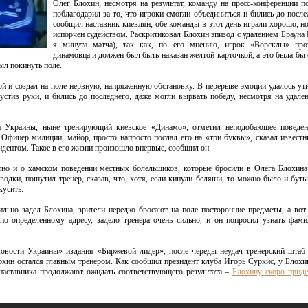
Олег Блохин, несмотря на результат, команду на пресс-конференции п
поблагодарил за то, что игроки смогли объединиться и бились до после
сообщил наставник киевлян, обе команды в этот день играли хорошо, н
испорчен судейством. Раскритиковал Блохин эпизод с удалением Брауна 
я минута матча), так как, по его мнению, игрок «Ворсклы» про
динамовца и должен был быть наказан желтой карточкой, а это была бы 
был покинуть поле.
ой и создал на поле нервную, напряженную обстановку. В перерыве эмоции удалось ут
стив руки, и бились до последнего, даже могли вырвать победу, несмотря на удале
 Украины, ныне тренирующий киевское «Динамо», отметил неподобающее поведен
 Офицер милиции, майор, просто напросто послал его на «три буквы», сказал известн
ентом. Такое в его жизни произошло впервые, сообщил он.
стно и о хамском поведении местных болельщиков, которые бросили в Олега Блохина
водки, пошутил тренер, сказав, что, хотя, если кинули беляши, то можно было и бут
кусить.
льно задел Блохина, зрители нередко бросают на поле посторонние предметы, а вот
по определенному адресу, задело тренера очень сильно, и он попросил узнать фам
овости Украины» издания «Биржевой лидер», после череды неудач тренерский шта
охин остался главным тренером. Как сообщил президент клуба Игорь Суркис, у Блохи
 наставника продолжают ожидать соответствующего результата –
Блохину скоро приде