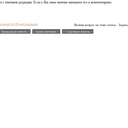
ь с мнением редакции. Если у Вас иное мнение напишите его в комментариях.
powered by HyperComments
Возник вопрос по теме статьи - Задать
« Предыдущая новость «
» Архив категории «
» Следующая новость »