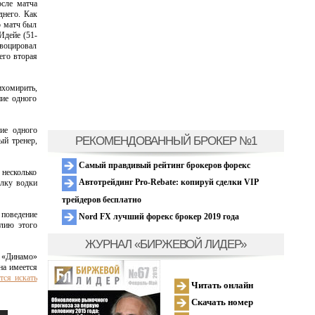
осле матча
днего. Как
о матч был
Идейе (51-
воцировал
его вторая
ихомирить,
ние одного
ие одного
РЕКОМЕНДОВАННЫЙ БРОКЕР №1
ый тренер,
Самый правдивый рейтинг брокеров форекс
 несколько
Автотрейдинг Pro-Rebate: копируй сделки VIP
ылку водки
трейдеров бесплатно
 поведение
Nord FX лучший форекс брокер 2019 года
илию этого
ЖУРНАЛ «БИРЖЕВОЙ ЛИДЕР»
б «Динамо»
на имеется
тся искать
Читать онлайн
Скачать номер