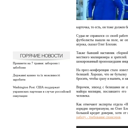
карточка, то есть, он тоже должен 
Судья не справился со своей работ
футболисты вышли на поле, не опу
игрока, сказал Олег Блохин.
Также бывший наставник сборной
ГОРЯЧИЕ НОВОСТИ
местного милиционера и зрителей.
шокированный произошедшим инцид
Прикмети на 7 травня: заборони і
забобони
На пресс-конференции стало изве
беляшей. Хорошо, что не бутылку 
Державні казино та їх можливості
бросить, чтобы сразу и выпить, и за
заробити
Впрочем, эпизод с беляшами не си
Washington Post: США поддержат
майора милиции, пославшего его 
украинских партизан в случае российской
человека.
оккупации
Как отмечают эксперты отдела «Н
изрядно перетряхнули, но Олег Бл
большой кредит доверия, хотя от
работу - требование спонсоров
.