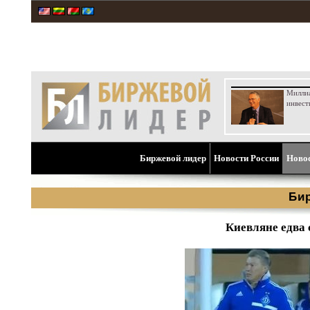
Милли
инвест
Биржевой лидер
Новости России
Ново
Би
Киевляне едва 