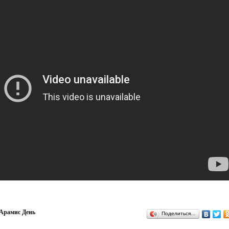
Арамис День
Поделиться…