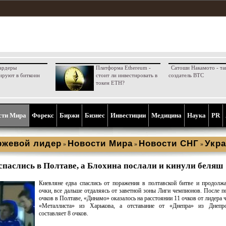
ардеры
Платформа Ethereum -
Сатоши Накамото - та
ируют в биткоин
стоит ли инвестировать в
создатель BTC
токен ETH?
сти Мира
Форекс
Биржи
Бизнес
Инвестиции
Медицина
Наука
PR
ржевой лидер
Новости Мира
Новости СНГ
Укра
»
»
»
спаслись в Полтаве, а Блохина послали и кинули беляш
Киевляне едва спаслись от поражения в полтавской битве и продолж
очки, все дальше отдаляясь от заветной зоны Лиги чемпионов. После п
очков в Полтаве, «Динамо» оказалось на расстоянии 11 очков от лидера 
«Металлиста» из Харькова, а отставание от «Днепра» из Днепро
составляет 8 очков.