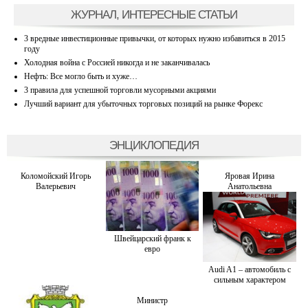
ЖУРНАЛ, ИНТЕРЕСНЫЕ СТАТЬИ
3 вредные инвестиционные привычки, от которых нужно избавиться в 2015
году
Холодная война с Россией никогда и не заканчивалась
Нефть: Все могло быть и хуже…
3 правила для успешной торговли мусорными акциями
Лучший вариант для убыточных торговых позиций на рынке Форекс
ЭНЦИКЛОПЕДИЯ
Коломойский Игорь
Яровая Ирина
Валерьевич
Анатольевна
Швейцарский франк к
евро
Audi A1 – автомобиль с
сильным характером
Министр