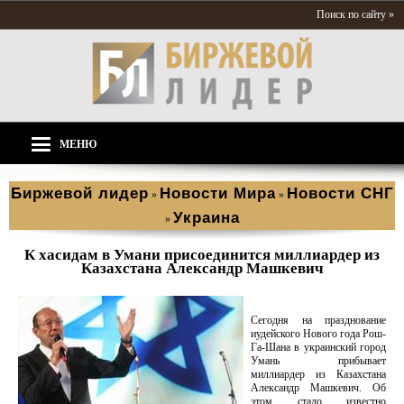
Поиск по сайту »
МЕНЮ
Биржевой лидер
Новости Мира
Новости СНГ
»
»
Украина
»
К хасидам в Умани присоединится миллиардер из
Казахстана Александр Машкевич
Сегодня на празднование
иудейского Нового года Рош-
Га-Шана в украинский город
Умань прибывает
миллиардер из Казахстана
Александр Машкевич. Об
этом стало известно