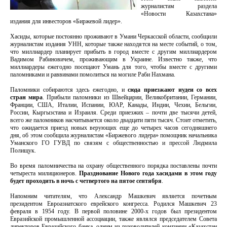
журналистам раздела
«Новости Казахстана»
издания для инвесторов «Биржевой лидер».
Хасиды, которые постоянно проживают в Умани Черкасской области, сообщили
журналистам издания УНН, которые также находятся на месте событий, о том,
что миллиардер планирует прибыть в город вместе с другим миллиардером
Вадимом Рабиновичем, проживающим в Украине. Известно также, что
миллиардеры ежегодно посещают Умань для того, чтобы вместе с другими
паломниками и раввинами помолиться на могиле Раби Нахмана.
Паломники собираются здесь ежегодно, и
сюда приезжают иудеи со всех
стран мира
. Прибыли паломники из Швейцарии, Великобритании, Германии,
Франции, США, Италии, Испании, ЮАР, Канады, Индии, Чехии, Бельгии,
России, Кыргызстана и Израиля. Среди приезжих – почти две тысячи детей,
всего же паломников насчитывается около двадцати пяти тысяч. Стоит отметить,
что ожидается приезд новых верующих еще до четырех часов сегодняшнего
дня, об этом сообщила журналистам «Биржевого лидера» помощник начальника
Уманского ГО ГУВД по связям с общественностью и прессой Людмила
Полищук.
Во время паломничества на охрану общественного порядка поставлены почти
четыреста милиционеров.
Празднование Нового года хасидами в этом году
будет проходить в ночь с четвертого на пятое сентября
.
Напомним читателям, что Александр Машкевич является почетным
президентом Евроазиатского еврейского конгресса. Родился Машкевич 23
февраля в 1954 году. В первой половине 2000-х годов был президентом
Евразийской промышленной ассоциации, также являлся председателем Совета
директоров Евразийского банка, одним из руководителей компании «Казахстан