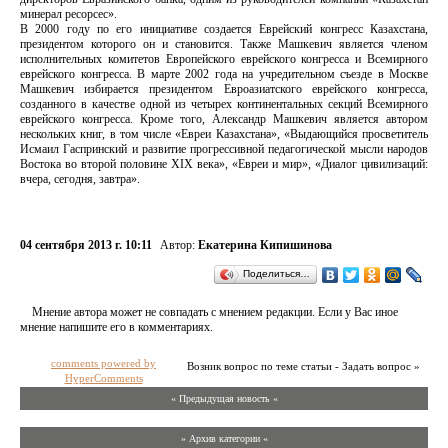
минерал ресорсес».
В 2000 году по его инициативе создается Еврейский конгресс Казахстана,
президентом которого он и становится. Также Машкевич является членом
исполнительных комитетов Европейского еврейского конгресса и Всемирного
еврейского конгресса. В марте 2002 года на учредительном съезде в Москве
Машкевич избирается президентом Евроазиатского еврейского конгресса,
созданного в качестве одной из четырех континентальных секций Всемирного
еврейского конгресса. Кроме того, Александр Машкевич является автором
нескольких книг, в том числе «Евреи Казахстана», «Выдающийся просветитель
Исмаил Гаспринский и развитие прогрессивной педагогической мысли народов
Востока во второй половине XIX века», «Евреи и мир», «Диалог цивилизаций:
вчера, сегодня, завтра».
04 сентября 2013 г. 10:11
Автор:
Екатерина Кипишинова
Поделиться…
Мнение автора может не совпадать с мнением редакции. Если у Вас иное
мнение напишите его в комментариях.
comments powered by
Возник вопрос по теме статьи - Задать вопрос »
HyperComments
« Предыдущая новость «
» Архив категории «