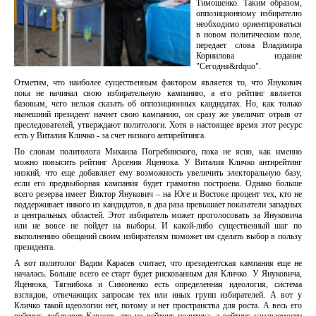
Тимошенко. Таким образом,
оппозиционному избирателю
необходимо ориентироваться
в новом политическом поле,
передает слова Владимира
Корнилова издание
"Сегодня&rdquo".
Отметим, что наиболее существенным фактором является то, что Янукович
пока не начинал свою избирательную кампанию, а его рейтинг является
базовым, чего нельзя сказать об оппозиционных кандидатах. Но, как только
нынешний президент начнет свою кампанию, он сразу же увеличит отрыв от
преследователей, утверждают политологи. Хотя в настоящее время этот ресурс
есть у Виталия Кличко - за счет низкого антирейтинга.
По словам политолога Михаила Погребинского, пока не ясно, как именно
можно повысить рейтинг Арсения Яценюка. У Виталия Кличко антирейтинг
низкий, что еще добавляет ему возможность увеличить электоральную базу,
если его предвыборная кампания будет грамотно построена. Однако больше
всего резерва имеет Виктор Янукович – на Юге и Востоке процент тех, кто не
поддерживает никого из кандидатов, в два раза превышает показатели западных
и центральных областей. Этот избиратель может проголосовать за Януковича
или не вовсе не пойдет на выборы. И какой-либо существенный шаг по
выполнению обещаний своим избирателям поможет им сделать выбор в пользу
президента.
А вот политолог Вадим Карасев считает, что президентская кампания еще не
началась. Больше всего ее старт будет рискованным для Кличко. У Януковича,
Яценюка, Тягнибока и Симоненко есть определенная идеология, система
взглядов, отвечающих запросам тех или иных групп избирателей. А вот у
Кличко такой идеологии нет, потому и нет пространства для роста. А весь его