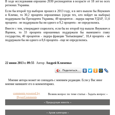
В ходе исследования опрошено 2030 респондентов в возрасте от 18 лет во всех
регионах Украины.
Если бы второй тур выборов прошел в 2013 году, и в него вышли бы Янукович
и Кличко, то 30,2 процента опрошенных (среди тех, кто пойдет на выборы)
поддержали бы Президента Украины, 49 процентов - лидера партии УДАР, 11,6
процента - не поддержали бы ни одного и 9,2 процента - не определились.
Вместе с тем, утверждают социологи, если бы во второй тур вышли Янукович и
Яценюк, то 33 процента опрошенных поддержали бы нынешнего главу
государства, 40 процентов - лидера фракции "Батьківщина", 18,4 процента - не
поддержали бы ни одного и 8,6 процента - еще не определились.
22 июня 2013 г. 09:55
Автор:
Андрей Клименко
Поделиться…
Мнение автора может не совпадать с мнением редакции. Если у Вас иное
мнение напишите его в комментариях.
comments powered by
Возник вопрос по теме статьи - Задать вопрос »
HyperComments
« Предыдущая новость «
» Архив категории «