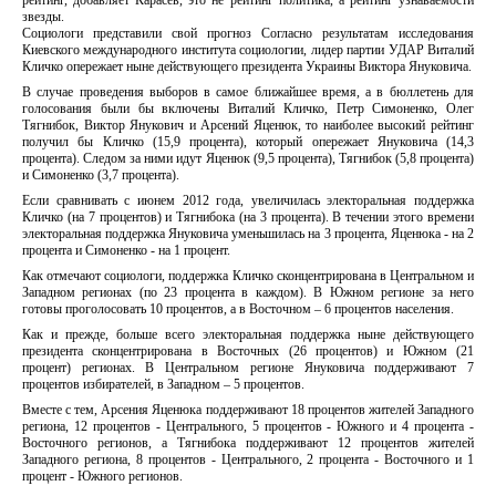
рейтинг, добавляет Карасев, это не рейтинг политика, а рейтинг узнаваемости
звезды.
Социологи представили свой прогноз Согласно результатам исследования
Киевского международного института социологии, лидер партии УДАР Виталий
Кличко опережает ныне действующего президента Украины Виктора Януковича.
В случае проведения выборов в самое ближайшее время, а в бюллетень для
голосования были бы включены Виталий Кличко, Петр Симоненко, Олег
Тягнибок, Виктор Янукович и Арсений Яценюк, то наиболее высокий рейтинг
получил бы Кличко (15,9 процента), который опережает Януковича (14,3
процента). Следом за ними идут Яценюк (9,5 процента), Тягнибок (5,8 процента)
и Симоненко (3,7 процента).
Если сравнивать с июнем 2012 года, увеличилась электоральная поддержка
Кличко (на 7 процентов) и Тягнибока (на 3 процента). В течении этого времени
электоральная поддержка Януковича уменьшилась на 3 процента, Яценюка - на 2
процента и Симоненко - на 1 процент.
Как отмечают социологи, поддержка Кличко сконцентрирована в Центральном и
Западном регионах (по 23 процента в каждом). В Южном регионе за него
готовы проголосовать 10 процентов, а в Восточном – 6 процентов населения.
Как и прежде, больше всего электоральная поддержка ныне действующего
президента сконцентрирована в Восточных (26 процентов) и Южном (21
процент) регионах. В Центральном регионе Януковича поддерживают 7
процентов избирателей, в Западном – 5 процентов.
Вместе с тем, Арсения Яценюка поддерживают 18 процентов жителей Западного
региона, 12 процентов - Центрального, 5 процентов - Южного и 4 процента -
Восточного регионов, а Тягнибока поддерживают 12 процентов жителей
Западного региона, 8 процентов - Центрального, 2 процента - Восточного и 1
процент - Южного регионов.