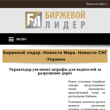
Поиск по сайту »
МЕНЮ
Биржевой лидер
Новости Мира
Новости СНГ
»
»
Украина
»
Укравтодор увеличит штрафы для водителей за
разрушение дорог
Новые усиленные штрафные
санкции предусматривает
новый законопроект,
представленный вчера на
рассмотрение Кабмина.
Основным моментов проекта
является увеличение
штрафов за превышение веса