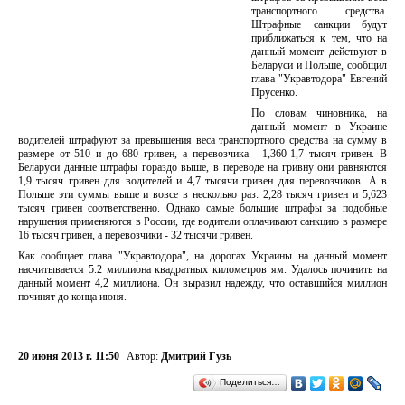
транспортного средства.
Штрафные санкции будут
приближаться к тем, что на
данный момент действуют в
Беларуси и Польше, сообщил
глава "Укравтодора" Евгений
Прусенко.
По словам чиновника, на
данный момент в Украине
водителей штрафуют за превышения веса транспортного средства на сумму в
размере от 510 и до 680 гривен, а перевозчика - 1,360-1,7 тысяч гривен. В
Беларуси данные штрафы гораздо выше, в переводе на гривну они равняются
1,9 тысяч гривен для водителей и 4,7 тысячи гривен для перевозчиков. А в
Польше эти суммы выше и вовсе в несколько раз: 2,28 тысяч гривен и 5,623
тысяч гривен соответственно. Однако самые большие штрафы за подобные
нарушения применяются в России, где водители оплачивают санкцию в размере
16 тысяч гривен, а перевозчики - 32 тысячи гривен.
Как сообщает глава "Укравтодора", на дорогах Украины на данный момент
насчитывается 5.2 миллиона квадратных километров ям. Удалось починить на
данный момент 4,2 миллиона. Он выразил надежду, что оставшийся миллион
починят до конца июня.
20 июня 2013 г. 11:50
Автор:
Дмитрий Гузь
Поделиться…