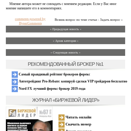
Мнение автора может не совпадать с мнением редакции. Если у Вас иное
мнение напишите его в комментариях.
comments powered by
Возник вопрос по теме статьи - Задать вопрос »
HyperComments
« Предыдущая новость «
» Архив категории «
» Следующая новость »
РЕКОМЕНДОВАННЫЙ БРОКЕР №1
Самый правдивый рейтинг брокеров форекс
Автотрейдинг Pro-Rebate: копируй сделки VIP трейдеров бесплатно
Nord FX лучший форекс брокер 2019 года
ЖУРНАЛ «БИРЖЕВОЙ ЛИДЕР»
Читать онлайн
Скачать номер