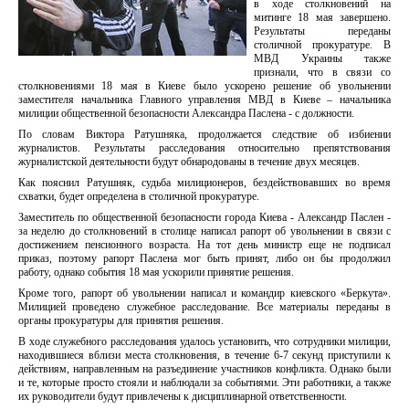
в ходе столкновений на
митинге 18 мая завершено.
Результаты переданы
столичной прокуратуре. В
МВД Украины также
признали, что в связи со
столкновениями 18 мая в Киеве было ускорено решение об увольнении
заместителя начальника Главного управления МВД в Киеве – начальника
милиции общественной безопасности Александра Паслена - с должности.
По словам Виктора Ратушняка, продолжается следствие об избиении
журналистов. Результаты расследования относительно препятствования
журналистской деятельности будут обнародованы в течение двух месяцев.
Как пояснил Ратушняк, судьба милиционеров, бездействовавших во время
схватки, будет определена в столичной прокуратуре.
Заместитель по общественной безопасности города Киева - Александр Паслен -
за неделю до столкновений в столице написал рапорт об увольнении в связи с
достижением пенсионного возраста. На тот день министр еще не подписал
приказ, поэтому рапорт Паслена мог быть принят, либо он бы продолжил
работу, однако события 18 мая ускорили принятие решения.
Кроме того, рапорт об увольнении написал и командир киевского «Беркута».
Милицией проведено служебное расследование. Все материалы переданы в
органы прокуратуры для принятия решения.
В ходе служебного расследования удалось установить, что сотрудники милиции,
находившиеся вблизи места столкновения, в течение 6-7 секунд приступили к
действиям, направленным на разъединение участников конфликта. Однако были
и те, которые просто стояли и наблюдали за событиями. Эти работники, а также
их руководители будут привлечены к дисциплинарной ответственности.