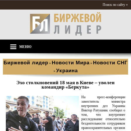
Поиск по сайту »
МЕНЮ
Биржевой лидер
Новости Мира
Новости СНГ
»
»
Украина
»
Эхо столкновений 18 мая в Киеве – уволен
командир «Беркута»
На пресс-конференции
заместитель министра
внутренних дел Украины
Виктор Ратушняк сообщил о
том, что внутреннее
расследование относительно
бездеятельности сотрудников
правоохранительных органов