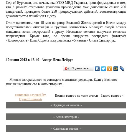
Сергей Бурлаков, и.о. начальника УСО МВД Украины, проинформировал о том,
что в рамках открытого уголовно производства уже допрошены свыше 200
свидетелей, проведено более 250 процессуальных действий, соответствующие
доказательства приобщены к делу.
Стоит напомнить, что 18 мая на улице Большой Житомирской в Киеве между
представителями оппозиции и группой неизвестных молодых людей возник
конфликт, затем переросший в драку. Несколько человек получили телесные
повреждения. Кроме того, во время инцидента пострадали фотограф
«Коммерсантъ» Влад Содель и журналистка «5 канала» Ольга Сницарчук.
10 июня 2013 г. 18:40
Автор:
Лена Лейрус
Поделиться…
Мнение автора может не совпадать с мнением редакции. Если у Вас иное
мнение напишите его в комментариях.
comments powered by
Возник вопрос по теме статьи - Задать вопрос »
HyperComments
« Предыдущая новость «
» Архив категории «
» Следующая новость »