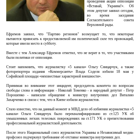
проведения акции оппозиции
«Вставай, Украина!». Об
этом депутат заявил сегодня,
во время заседания
Согласительного совета
Верховной рады.
Ефремов заявил, что "Партию регионов" возмущает то, что некоторые
пытаются привязать к предоставляемой им политической силе тех провокаций,
которые имели место в субботу.
Вместе с тем Александр Ефремов отметил, что не верит в то, что участниками
были политики от оппозиции.
Стоит напомнить, что журналистку «5 канала» Ольгу Сницарчук, а также
фоторепортера издания «Коммерсантъ» Влада Соделя избили 18 мая у
Софийской площади «неизвестные характерной внешности».
Принимая во внимание этот инцидент, председатель комитета по вопросам
свободы слова и информации - Николай Томенко - и народный депутат - Петр
Порошенко - написали обращение к министру внутренних дел Виталию
Захарченко в связи с тем, что в Киеве избили журналистов.
Стало известно, что на данный момент в МВД дело об избиении журналистки «5
канала» Ольги Сницарчук было переквалифицировано из ст.125 УК об
умышленных легких телесных повреждениях на ст.171 УК о препятствовании
профессиональной журналистской деятельности.
После этого Национальный союз журналистов Украины и Независимый медиа-
профсоюз подчеркнул требование об отставке министра внутренних дел.