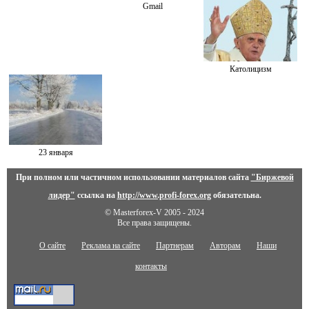
Gmail
Католицизм
23 января
При полном или частичном использовании материалов сайта
"Биржевой
лидер"
ссылка на
http://www.profi-forex.org
обязательна.
© Masterforex-V 2005 - 2024
Все права защищены.
О сайте
Реклама на сайте
Партнерам
Авторам
Наши
контакты