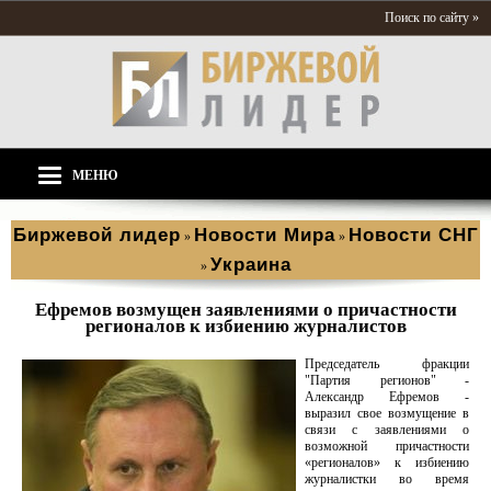
Поиск по сайту »
МЕНЮ
Биржевой лидер
Новости Мира
Новости СНГ
»
»
Украина
»
Ефремов возмущен заявлениями о причастности
регионалов к избиению журналистов
Председатель фракции
"Партия регионов" -
Александр Ефремов -
выразил свое возмущение в
связи с заявлениями о
возможной причастности
«регионалов» к избиению
журналистки во время