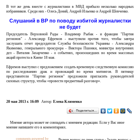
В тот же день вместе с журналистами в МВД прибыло несколько народных
избранников. Среди них - Олесь Доний, Андрей Ильенко и Андрей Шевченко.
Слушаний в ВР по поводу избитой журналистки
не будет
Председатель Верховной Рады - Владимир Рыбак - и фракции "Партия
регионов" - Александр Ефремов - выступили против того, чтобы завтра
заслушать отчет председателя Службы безопасности Украины - Александра
Якименко, генерального прокурора - Виктора Пшонки, министра внутренних
дел - Виталия Захарченко - о событиях, произошедших во время массовых
акций протеста в Киеве 18 мая.
Ефремов выступил с предложением создать временную следственную комиссию
по расследованию драк и провокаций во время митингов. В пятницу
представители "Партии регионов" предложили пригласить руководителей
силовых структур, чтобы «провести предметный разговор».
20 мая 2013 г. 16:09
Автор:
Елена Клименко
Поделиться…
Мнение автора может не совпадать с мнением редакции. Если у Вас иное
мнение напишите его в комментариях.
comments powered by
Возник вопрос по теме статьи - Задать вопрос »