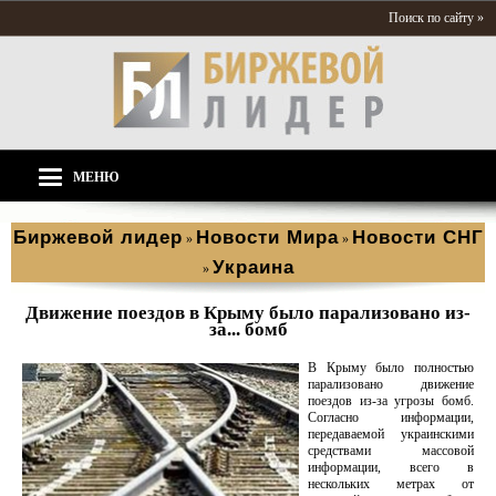
Поиск по сайту »
МЕНЮ
Биржевой лидер
Новости Мира
Новости СНГ
»
»
Украина
»
Движение поездов в Крыму было парализовано из-
за... бомб
В Крыму было полностью
парализовано движение
поездов из-за угрозы бомб.
Согласно информации,
передаваемой украинскими
средствами массовой
информации, всего в
нескольких метрах от