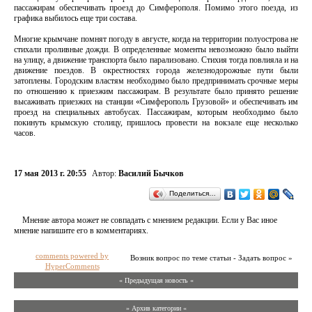
пассажирам обеспечивать проезд до Симферополя. Помимо этого поезда, из
графика выбилось еще три состава.
Многие крымчане помнят погоду в августе, когда на территории полуострова не
стихали проливные дожди. В определенные моменты невозможно было выйти
на улицу, а движение транспорта было парализовано. Стихия тогда повлияла и на
движение поездов. В окрестностях города железнодорожные пути были
затоплены. Городским властям необходимо было предпринимать срочные меры
по отношению к приезжим пассажирам. В результате было принято решение
высаживать приезжих на станции «Симферополь Грузовой» и обеспечивать им
проезд на специальных автобусах. Пассажирам, которым необходимо было
покинуть крымскую столицу, пришлось провести на вокзале еще несколько
часов.
17 мая 2013 г. 20:55
Автор:
Василий Бычков
Поделиться…
Мнение автора может не совпадать с мнением редакции. Если у Вас иное
мнение напишите его в комментариях.
comments powered by
Возник вопрос по теме статьи - Задать вопрос »
HyperComments
« Предыдущая новость «
» Архив категории «