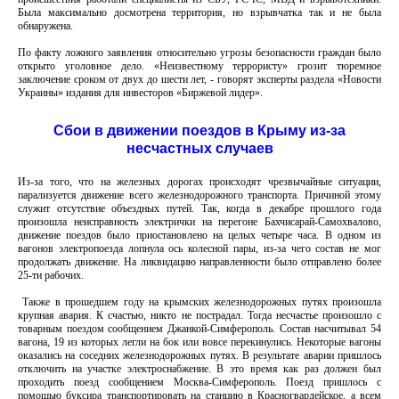
Была максимально досмотрена территория, но взрывчатка так и не была
обнаружена.
По факту ложного заявления относительно угрозы безопасности граждан было
открыто уголовное дело. «Неизвестному террористу» грозит тюремное
заключение сроком от двух до шести лет, - говорят эксперты раздела «Новости
Украины» издания для инвесторов «Биржевой лидер».
Сбои в движении поездов в Крыму из-за
несчастных случаев
Из-за того, что на железных дорогах происходят чрезвычайные ситуации,
парализуется движение всего железнодорожного транспорта. Причиной этому
служит отсутствие объездных путей. Так, когда в декабре прошлого года
произошла неисправность электрички на перегоне Бахчисарай-Самохвалово,
движение поездов было приостановлено на целых четыре часа. В одном из
вагонов электропоезда лопнула ось колесной пары, из-за чего состав не мог
продолжать движение. На ликвидацию направленности было отправлено более
25-ти рабочих.
Также в прошедшем году на крымских железнодорожных путях произошла
крупная авария. К счастью, никто не пострадал. Тогда несчастье произошло с
товарным поездом сообщением Джанкой-Симферополь. Состав насчитывал 54
вагона, 19 из которых легли на бок или вовсе перекинулись. Некоторые вагоны
оказались на соседних железнодорожных путях. В результате аварии пришлось
отключить на участке электроснабжение. В это время как раз должен был
проходить поезд сообщением Москва-Симферополь. Поезд пришлось с
помощью буксира транспортировать на станцию в Красногвардейское, а всем