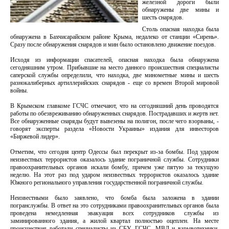
железной дороги были
обнаружены две мины и
шесть снарядов.
Столь опасная находка была
обнаружена в Бахчисарайском районе Крыма, недалеко от станции «Сирень».
Сразу после обнаружения снарядов и мин было остановлено движение поездов.
Исходя из информации спасателей, опасная находка была обнаружена
сегодняшним утром. Прибывшие на место данного происшествия специалисты
саперской службы определили, что находка, две минометные мины и шесть
разнокалиберных артиллерийских снарядов - еще со времен Второй мировой
войны.
В Крымском главкоме ГСЧС отмечают, что на сегодняшний день проводятся
работы по обезвреживанию обнаруженных снарядов. Пострадавших и жертв нет.
Все обнаруженные снаряды будут вывезены на полигон, после чего взорваны, -
говорят эксперты раздела «Новости Украины» издания для инвесторов
«Биржевой лидер».
Отметим, что сегодня центр Одессы был перекрыт из-за бомбы. Под ударом
неизвестных террористов оказалось здание пограничной службы. Сотрудники
правоохранительных органов искали бомбу, причем уже пятую за текущую
неделю. На этот раз под ударом неизвестных террористов оказалось здание
Южного регионального управления государственной пограничной службы.
Неизвестными было заявлено, что бомба была заложена в здании
погранслужбы. В ответ на это сотрудниками правоохранительных органов была
проведена немедленная эвакуация всех сотрудников службы из
заминированного здания, а жилой квартал полностью оцеплен. На месте
происшествия работали специалисты из СБУ, ГСЧС, МВД и взрывотехники.