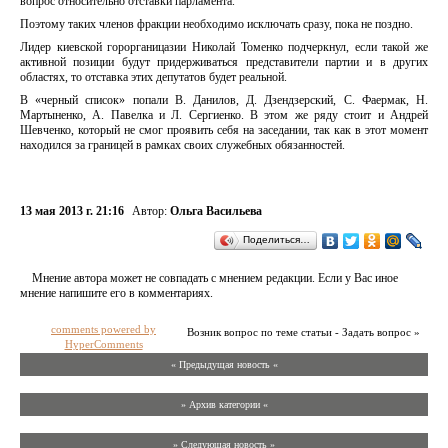
вопрос относительно отставки парламента.
Поэтому таких членов фракции необходимо исключать сразу, пока не поздно.
Лидер киевской горорганицазии Николай Томенко подчеркнул, если такой же
активной позиции будут придерживаться представители партии и в других
областях, то отставка этих депутатов будет реальной.
В «черный список» попали В. Данилов, Д. Дзендзерский, С. Фаермак, Н.
Мартыненко, А. Павелка и Л. Сергиенко. В этом же ряду стоит и Андрей
Шевченко, который не смог проявить себя на заседании, так как в этот момент
находился за границей в рамках своих служебных обязанностей.
13 мая 2013 г. 21:16
Автор:
Ольга Васильева
Поделиться…
Мнение автора может не совпадать с мнением редакции. Если у Вас иное
мнение напишите его в комментариях.
comments powered by
Возник вопрос по теме статьи - Задать вопрос »
HyperComments
« Предыдущая новость «
» Архив категории «
» Следующая новость »