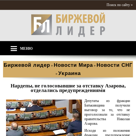
Поиск по сайту »
МЕНЮ
Биржевой лидер
Новости Мира
Новости СНГ
»
»
Украина
»
Нардепы, не голосовавшие за отставку Азарова,
отделались предупреждениями
Депутаты из фракции
Батькивщина получили
выговор за то, что не
проголосовали за отставку
правительства Николая
Азарова.
Исходя из положения
фракции, предупреждение