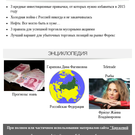
3 вредные инвестиционные привычки, от которых нужно избавиться в 2015
году
Холодная война с Россией никогда и не заканчивалась
Нефть: Все могло быть и хуже…
3 правила для успешной торговли мусорными акциями
Лучший вариант для убыточных торговых позиций на рынке Форекс
ЭНЦИКЛОПЕДИЯ
Гарипова Дина Фaгимовнa
Teletrade
Рыбы
Прогнозы: юань
Российская Федерация
Фри́ске Жа́нна
Влади́мировна
При полном или частичном использовании материалов сайта
"Биржевой