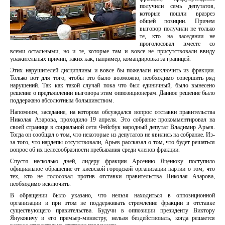
получили семь депутатов,
которые пошли вразрез
общей позиции. Причем
выговор получили не только
те, кто на заседании не
проголосовал вместе со
всеми остальными, но и те, которые там и вовсе не присутствовали ввиду
уважительных причин, таких как, например, командировка за границей.
Этих нарушителей дисциплины и вовсе бы пожелали исключить из фракции.
Только вот для того, чтобы это было возможно, необходимо совершить ряд
нарушений. Так как такой случай пока что был единичный, было вынесено
решение о предъявлении выговора этим оппозиционерам. Данное решение было
поддержано абсолютным большинством.
Напомним, заседание, на котором обсуждался вопрос отставки правительства
Николая Азарова, проходило 19 апреля. Это собрание прокомментировал на
своей странице в социальной сети Фейсбук народный депутат Владимир Арьев.
Тогда он сообщал о том, что некоторые из депутатов не явились на собрание. Из-
за того, что нардепы отсутствовали, Арьев рассказал о том, что будет решаться
вопрос об их целесообразности пребывания среди членов фракции.
Спустя несколько дней, лидеру фракции Арсению Яценюку поступило
официальное обращение от киевской городской организации партии о том, что
тех, кто не голосовал против отставки правительства Николая Азарова,
необходимо исключить.
В обращении было указано, что нельзя находиться в оппозиционной
организации и при этом не поддерживать стремление фракции в отставке
существующего правительства. Будучи в оппозиции президенту Виктору
Януковичу и его премьер-министру, нельзя бездействовать, когда решается